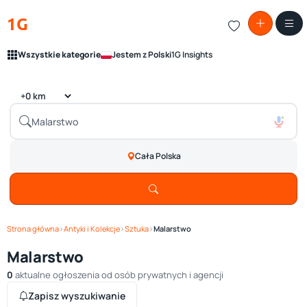
1G
Wszystkie kategorie
Jestem z Polski
1G Insights
Cała Polska
Strona główna
›
Antyki i Kolekcje
›
Sztuka
›
Malarstwo
Malarstwo
0
aktualne ogłoszenia od osób prywatnych i agencji
Zapisz wyszukiwanie