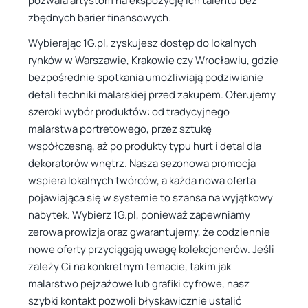
pozwala artystom na ekspozycję ich talentu bez
zbędnych barier finansowych.
Wybierając 1G.pl, zyskujesz dostęp do lokalnych
rynków w Warszawie, Krakowie czy Wrocławiu, gdzie
bezpośrednie spotkania umożliwiają podziwianie
detali techniki malarskiej przed zakupem. Oferujemy
szeroki wybór produktów: od tradycyjnego
malarstwa portretowego, przez sztukę
współczesną, aż po produkty typu hurt i detal dla
dekoratorów wnętrz. Nasza sezonowa promocja
wspiera lokalnych twórców, a każda nowa oferta
pojawiająca się w systemie to szansa na wyjątkowy
nabytek. Wybierz 1G.pl, ponieważ zapewniamy
zerowa prowizja oraz gwarantujemy, że codziennie
nowe oferty przyciągają uwagę kolekcjonerów. Jeśli
zależy Ci na konkretnym temacie, takim jak
malarstwo pejzażowe lub grafiki cyfrowe, nasz
szybki kontakt pozwoli błyskawicznie ustalić