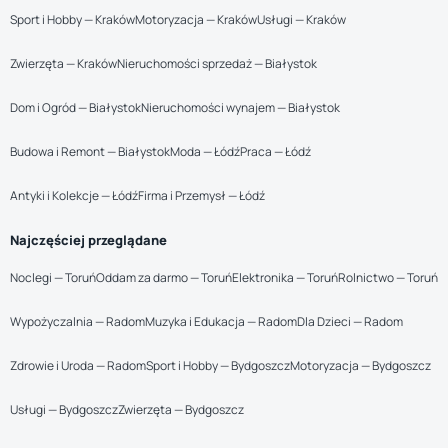
Sport i Hobby — Kraków
Motoryzacja — Kraków
Usługi — Kraków
Zwierzęta — Kraków
Nieruchomości sprzedaż — Białystok
Dom i Ogród — Białystok
Nieruchomości wynajem — Białystok
Budowa i Remont — Białystok
Moda — Łódź
Praca — Łódź
Antyki i Kolekcje — Łódź
Firma i Przemysł — Łódź
Najczęściej przeglądane
Noclegi — Toruń
Oddam za darmo — Toruń
Elektronika — Toruń
Rolnictwo — Toruń
Wypożyczalnia — Radom
Muzyka i Edukacja — Radom
Dla Dzieci — Radom
Zdrowie i Uroda — Radom
Sport i Hobby — Bydgoszcz
Motoryzacja — Bydgoszcz
Usługi — Bydgoszcz
Zwierzęta — Bydgoszcz