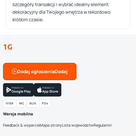
szczegóły transakcji i wybrać idealny element
dekoracyjny dla Twojego wnętrza w rekordowo
krótkim czasie.
1G
Dodaj ogłoszenie
Pobierz w
Pobierz w
Google Play
App Store
VISA
MC
BLIK
P24
Wersja mobilna
Feedback & wsparcie
Mapa strony
Lista województw
Regulamin