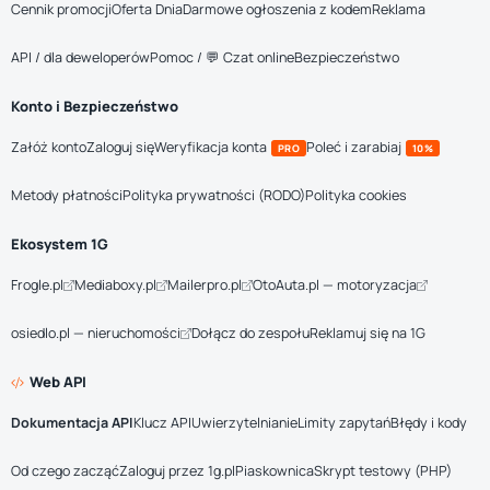
Cennik promocji
Oferta Dnia
Darmowe ogłoszenia z kodem
Reklama
API / dla deweloperów
Pomoc / 💬 Czat online
Bezpieczeństwo
Konto i Bezpieczeństwo
Załóż konto
Zaloguj się
Weryfikacja konta
Poleć i zarabiaj
PRO
10%
Metody płatności
Polityka prywatności (RODO)
Polityka cookies
Ekosystem 1G
Frogle.pl
Mediaboxy.pl
Mailerpro.pl
OtoAuta.pl — motoryzacja
osiedlo.pl — nieruchomości
Dołącz do zespołu
Reklamuj się na 1G
Web API
Dokumentacja API
Klucz API
Uwierzytelnianie
Limity zapytań
Błędy i kody
Od czego zacząć
Zaloguj przez 1g.pl
Piaskownica
Skrypt testowy (PHP)