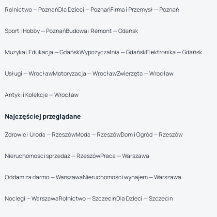
Rolnictwo — Poznań
Dla Dzieci — Poznań
Firma i Przemysł — Poznań
Sport i Hobby — Poznań
Budowa i Remont — Gdańsk
Muzyka i Edukacja — Gdańsk
Wypożyczalnia — Gdańsk
Elektronika — Gdańsk
Usługi — Wrocław
Motoryzacja — Wrocław
Zwierzęta — Wrocław
Antyki i Kolekcje — Wrocław
Najczęściej przeglądane
Zdrowie i Uroda — Rzeszów
Moda — Rzeszów
Dom i Ogród — Rzeszów
Nieruchomości sprzedaż — Rzeszów
Praca — Warszawa
Oddam za darmo — Warszawa
Nieruchomości wynajem — Warszawa
Noclegi — Warszawa
Rolnictwo — Szczecin
Dla Dzieci — Szczecin