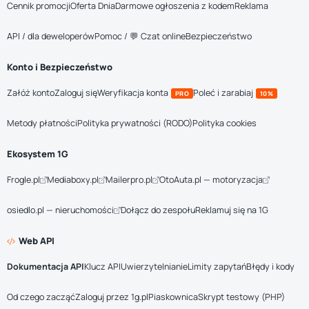
Cennik promocji
Oferta Dnia
Darmowe ogłoszenia z kodem
Reklama
API / dla deweloperów
Pomoc / 💬 Czat online
Bezpieczeństwo
Konto i Bezpieczeństwo
Załóż konto
Zaloguj się
Weryfikacja konta
Poleć i zarabiaj
PRO
10%
Metody płatności
Polityka prywatności (RODO)
Polityka cookies
Ekosystem 1G
Frogle.pl
Mediaboxy.pl
Mailerpro.pl
OtoAuta.pl — motoryzacja
osiedlo.pl — nieruchomości
Dołącz do zespołu
Reklamuj się na 1G
Web API
Dokumentacja API
Klucz API
Uwierzytelnianie
Limity zapytań
Błędy i kody
Od czego zacząć
Zaloguj przez 1g.pl
Piaskownica
Skrypt testowy (PHP)