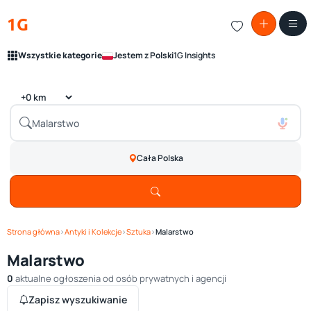
1G
Wszystkie kategorie
Jestem z Polski
1G Insights
Cała Polska
Strona główna
›
Antyki i Kolekcje
›
Sztuka
›
Malarstwo
Malarstwo
0
aktualne ogłoszenia od osób prywatnych i agencji
Zapisz wyszukiwanie