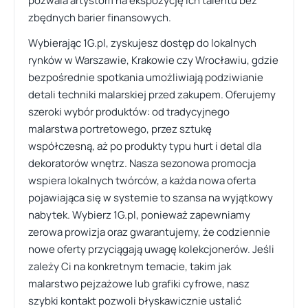
pozwala artystom na ekspozycję ich talentu bez
zbędnych barier finansowych.
Wybierając 1G.pl, zyskujesz dostęp do lokalnych
rynków w Warszawie, Krakowie czy Wrocławiu, gdzie
bezpośrednie spotkania umożliwiają podziwianie
detali techniki malarskiej przed zakupem. Oferujemy
szeroki wybór produktów: od tradycyjnego
malarstwa portretowego, przez sztukę
współczesną, aż po produkty typu hurt i detal dla
dekoratorów wnętrz. Nasza sezonowa promocja
wspiera lokalnych twórców, a każda nowa oferta
pojawiająca się w systemie to szansa na wyjątkowy
nabytek. Wybierz 1G.pl, ponieważ zapewniamy
zerowa prowizja oraz gwarantujemy, że codziennie
nowe oferty przyciągają uwagę kolekcjonerów. Jeśli
zależy Ci na konkretnym temacie, takim jak
malarstwo pejzażowe lub grafiki cyfrowe, nasz
szybki kontakt pozwoli błyskawicznie ustalić