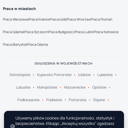
Praca w miastach
Praca Warszawa
Praca Kraków
Praca Łódź
Praca Wrocław
Praca Poznań
Praca Gdańsk
Praca Szczecin
Praca Bydgoszcz
Praca Lublin
Praca Katowice
Praca Białystok
Praca Gdynia
OGŁOSZENIA W WOJEWÓDZTWACH:
Dolnośląskie
Kujawsko-Pomorskie
Łódzkie
Lubelskie
Lubuskie
Małopolskie
Mazowieckie
Opolskie
Podkarpackie
Podlaskie
Pomorskie
Śląskie
Świętokrzyskie
Warmińsko-Mazurskie
Wielkopolskie
Używamy plików cookies dla funkcjonalności, statystyk i
bezpieczeństwa. Klikając „Akceptuj wszystko" zgadzasz
🍪
Zachodniopomorskie