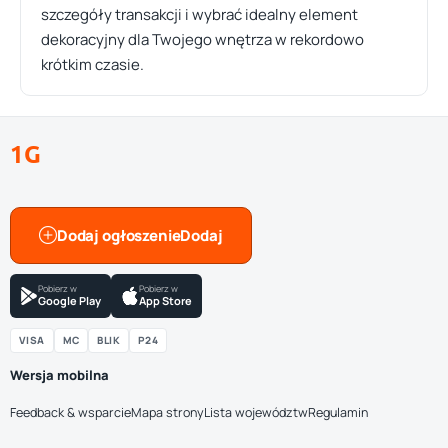
szczegóły transakcji i wybrać idealny element
dekoracyjny dla Twojego wnętrza w rekordowo
krótkim czasie.
1G
Dodaj ogłoszenie
Pobierz w
Pobierz w
Google Play
App Store
VISA
MC
BLIK
P24
Wersja mobilna
Feedback & wsparcie
Mapa strony
Lista województw
Regulamin