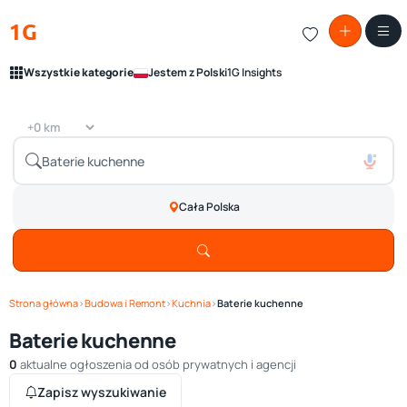
1G
Wszystkie kategorie
Jestem z Polski
1G Insights
Cała Polska
Strona główna
›
Budowa i Remont
›
Kuchnia
›
Baterie kuchenne
Baterie kuchenne
0
aktualne ogłoszenia od osób prywatnych i agencji
Zapisz wyszukiwanie