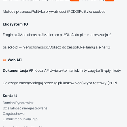
Metody płatności
Polityka prywatności (RODO)
Polityka cookies
Ekosystem 1G
Frogle.pl
Mediaboxy.pl
Mailerpro.pl
OtoAuta.pl — motoryzacja
osiedlo.pl — nieruchomości
Dołącz do zespołu
Reklamuj się na 1G
Web API
Dokumentacja API
Klucz API
Uwierzytelnianie
Limity zapytań
Błędy i kody
Od czego zacząć
Zaloguj przez 1g.pl
Piaskownica
Skrypt testowy (PHP)
Kontakt
Damian Dynarowicz
Działalność nierejestrowana
Częstochowa
E-mail: rachunki@1g.pl