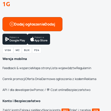
1G
Dodaj ogłoszenie
Pobierz w
Pobierz w
Google Play
App Store
VISA
MC
BLIK
P24
Wersja mobilna
Feedback & wsparcie
Mapa strony
Lista województw
Regulamin
Cennik promocji
Oferta Dnia
Darmowe ogłoszenia z kodem
Reklama
API / dla deweloperów
Pomoc / 💬 Czat online
Bezpieczeństwo
Konto i Bezpieczeństwo
Załóż konto
Zaloguj się
Weryfikacja konta
Poleć i zarabiaj
PRO
10%