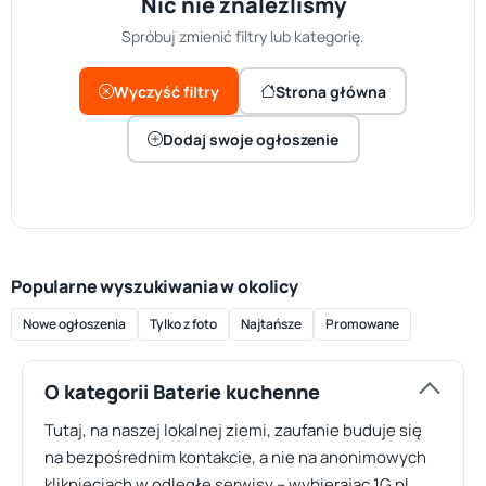
Nic nie znaleźliśmy
Spróbuj zmienić filtry lub kategorię.
Wyczyść filtry
Strona główna
Dodaj swoje ogłoszenie
Popularne wyszukiwania w okolicy
Nowe ogłoszenia
Tylko z foto
Najtańsze
Promowane
O kategorii Baterie kuchenne
Tutaj, na naszej lokalnej ziemi, zaufanie buduje się
na bezpośrednim kontakcie, a nie na anonimowych
kliknięciach w odległe serwisy – wybierając 1G.pl,