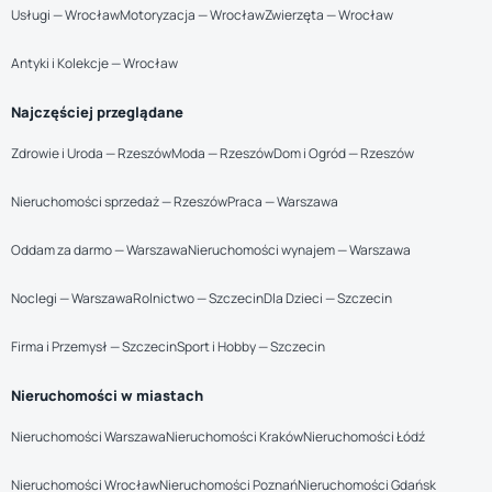
Usługi — Wrocław
Motoryzacja — Wrocław
Zwierzęta — Wrocław
Antyki i Kolekcje — Wrocław
Najczęściej przeglądane
Zdrowie i Uroda — Rzeszów
Moda — Rzeszów
Dom i Ogród — Rzeszów
Nieruchomości sprzedaż — Rzeszów
Praca — Warszawa
Oddam za darmo — Warszawa
Nieruchomości wynajem — Warszawa
Noclegi — Warszawa
Rolnictwo — Szczecin
Dla Dzieci — Szczecin
Firma i Przemysł — Szczecin
Sport i Hobby — Szczecin
Nieruchomości w miastach
Nieruchomości Warszawa
Nieruchomości Kraków
Nieruchomości Łódź
Nieruchomości Wrocław
Nieruchomości Poznań
Nieruchomości Gdańsk