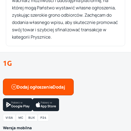
wachlarz możliwości i udostępnia platformę, na
której mogą Państwo wystawić własne ogłoszenia,
zyskując szerokie grono odbiorców. Zachęcam do
dodania własnego wpisu, aby skutecznie promować
swój towar i szybciej sfinalizować transakcje w
kategorii Prysznice.
1G
Dodaj ogłoszenie
Pobierz w
Pobierz w
Google Play
App Store
VISA
MC
BLIK
P24
Wersja mobilna