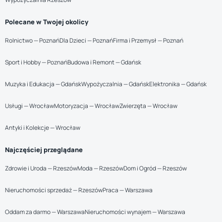
Polecane w Twojej okolicy
Rolnictwo — Poznań
Dla Dzieci — Poznań
Firma i Przemysł — Poznań
Sport i Hobby — Poznań
Budowa i Remont — Gdańsk
Muzyka i Edukacja — Gdańsk
Wypożyczalnia — Gdańsk
Elektronika — Gdańsk
Usługi — Wrocław
Motoryzacja — Wrocław
Zwierzęta — Wrocław
Antyki i Kolekcje — Wrocław
Najczęściej przeglądane
Zdrowie i Uroda — Rzeszów
Moda — Rzeszów
Dom i Ogród — Rzeszów
Nieruchomości sprzedaż — Rzeszów
Praca — Warszawa
Oddam za darmo — Warszawa
Nieruchomości wynajem — Warszawa