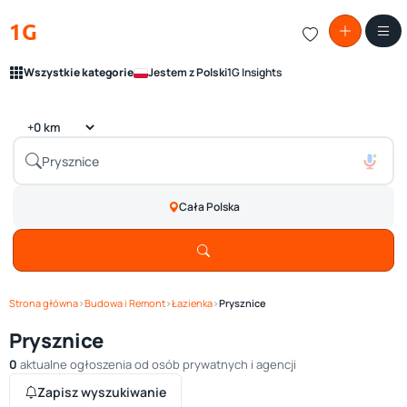
1G
Wszystkie kategorie
Jestem z Polski
1G Insights
Cała Polska
Strona główna
›
Budowa i Remont
›
Łazienka
›
Prysznice
Prysznice
0
aktualne ogłoszenia od osób prywatnych i agencji
Zapisz wyszukiwanie