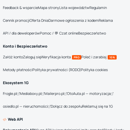
Feedback & wsparcie
Mapa strony
Lista województw
Regulamin
Cennik promocji
Oferta Dnia
Darmowe ogłoszenia z kodem
Reklama
API / dla deweloperów
Pomoc / 💬 Czat online
Bezpieczeństwo
Konto i Bezpieczeństwo
Załóż konto
Zaloguj się
Weryfikacja konta
Poleć i zarabiaj
PRO
10%
Metody płatności
Polityka prywatności (RODO)
Polityka cookies
Ekosystem 1G
Frogle.pl
Mediaboxy.pl
Mailerpro.pl
OtoAuta.pl — motoryzacja
osiedlo.pl — nieruchomości
Dołącz do zespołu
Reklamuj się na 1G
Web API