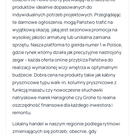
produktów idealnie dopasowanych do
indywidualnych potrzeb projektowych. Przeglądając
te darmowe ogłoszenia, mogą Państwo trafić na
wyjątkową okazję, jaką jest sezonowa promocja na
wysokiej jakości armaturę lub unikalna zamiana
sprzętu. Nasza platforma to giełda numer 1 w Polsce,
gdzie rynek wtórny działa jak precyzyjnie nastrojony
zegar – każda oferta online przybliża Państwa do
realizacji wymarzonej wizji wnętrza w optymalnym
budżecie. Dobra cena na produkty takie jak kabiny
prysznicowe typu walk-in, kolumny prysznicowe z
funkcją masażu czy nowoczesne słuchawki
natryskowe marek Hansgrohe czy Grohe to realna
oszczędność finansowa dla każdego inwestora i
remontu.
Lokalny handel w naszym regionie podlega rytmowi
zmieniających się potrzeb; obecnie, gdy