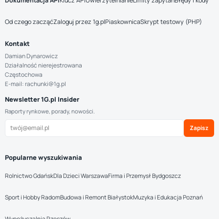
Dokumentacja API
Klucz API
Uwierzytelnianie
Limity zapytań
Błędy i kody
Od czego zacząć
Zaloguj przez 1g.pl
Piaskownica
Skrypt testowy (PHP)
Kontakt
Damian Dynarowicz
Działalność nierejestrowana
Częstochowa
E-mail: rachunki@1g.pl
Newsletter 1G.pl Insider
Raporty rynkowe, porady, nowości.
Zapisz
Popularne wyszukiwania
Rolnictwo Gdańsk
Dla Dzieci Warszawa
Firma i Przemysł Bydgoszcz
Sport i Hobby Radom
Budowa i Remont Białystok
Muzyka i Edukacja Poznań
Wypożyczalnia Rzeszów