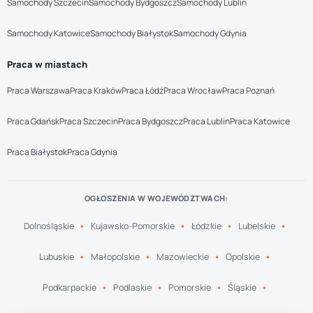
Samochody Szczecin
Samochody Bydgoszcz
Samochody Lublin
Samochody Katowice
Samochody Białystok
Samochody Gdynia
Praca w miastach
Praca Warszawa
Praca Kraków
Praca Łódź
Praca Wrocław
Praca Poznań
Praca Gdańsk
Praca Szczecin
Praca Bydgoszcz
Praca Lublin
Praca Katowice
Praca Białystok
Praca Gdynia
OGŁOSZENIA W WOJEWÓDZTWACH:
Dolnośląskie
Kujawsko-Pomorskie
Łódzkie
Lubelskie
Lubuskie
Małopolskie
Mazowieckie
Opolskie
Podkarpackie
Podlaskie
Pomorskie
Śląskie