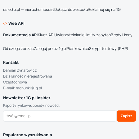
osiedlo.pl — nieruchomości
Dołącz do zespołu
Reklamuj się na 1G
Web API
Dokumentacja API
Klucz API
Uwierzytelnianie
Limity zapytań
Błędy i kody
Od czego zacząć
Zaloguj przez 1g.pl
Piaskownica
Skrypt testowy (PHP)
Kontakt
Damian Dynarowicz
Działalność nierejestrowana
Częstochowa
E-mail: rachunki@1g.pl
Newsletter 1G.pl Insider
Raporty rynkowe, porady, nowości.
Zapisz
Popularne wyszukiwania