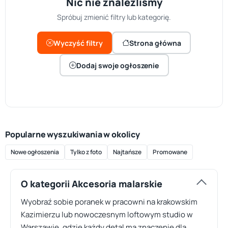
Nic nie znaleźliśmy
Spróbuj zmienić filtry lub kategorię.
Wyczyść filtry
Strona główna
Dodaj swoje ogłoszenie
Popularne wyszukiwania w okolicy
Nowe ogłoszenia
Tylko z foto
Najtańsze
Promowane
O kategorii Akcesoria malarskie
Wyobraź sobie poranek w pracowni na krakowskim
Kazimierzu lub nowoczesnym loftowym studio w
Warszawie, gdzie każdy detal ma znaczenie dla