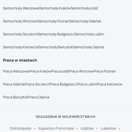
Samochody Warszawa
Samochody Kraków
Samochody Łódź
Samochody Wrocław
Samochody Poznań
Samochody Gdańsk
Samochody Szczecin
Samochody Bydgoszcz
Samochody Lublin
Samochody Katowice
Samochody Białystok
Samochody Gdynia
Praca w miastach
Praca Warszawa
Praca Kraków
Praca Łódź
Praca Wrocław
Praca Poznań
Praca Gdańsk
Praca Szczecin
Praca Bydgoszcz
Praca Lublin
Praca Katowice
Praca Białystok
Praca Gdynia
OGŁOSZENIA W WOJEWÓDZTWACH:
Dolnośląskie
Kujawsko-Pomorskie
Łódzkie
Lubelskie