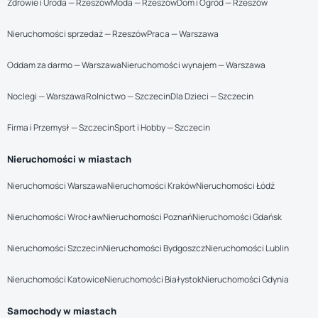
Zdrowie i Uroda — Rzeszów
Moda — Rzeszów
Dom i Ogród — Rzeszów
Nieruchomości sprzedaż — Rzeszów
Praca — Warszawa
Oddam za darmo — Warszawa
Nieruchomości wynajem — Warszawa
Noclegi — Warszawa
Rolnictwo — Szczecin
Dla Dzieci — Szczecin
Firma i Przemysł — Szczecin
Sport i Hobby — Szczecin
Nieruchomości w miastach
Nieruchomości Warszawa
Nieruchomości Kraków
Nieruchomości Łódź
Nieruchomości Wrocław
Nieruchomości Poznań
Nieruchomości Gdańsk
Nieruchomości Szczecin
Nieruchomości Bydgoszcz
Nieruchomości Lublin
Nieruchomości Katowice
Nieruchomości Białystok
Nieruchomości Gdynia
Samochody w miastach