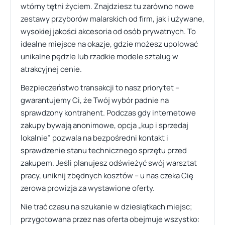
wtórny tętni życiem. Znajdziesz tu zarówno nowe
zestawy przyborów malarskich od firm, jak i używane,
wysokiej jakości akcesoria od osób prywatnych. To
idealne miejsce na okazje, gdzie możesz upolować
unikalne pędzle lub rzadkie modele sztalug w
atrakcyjnej cenie.
Bezpieczeństwo transakcji to nasz priorytet –
gwarantujemy Ci, że Twój wybór padnie na
sprawdzony kontrahent. Podczas gdy internetowe
zakupy bywają anonimowe, opcja „kup i sprzedaj
lokalnie” pozwala na bezpośredni kontakt i
sprawdzenie stanu technicznego sprzętu przed
zakupem. Jeśli planujesz odświeżyć swój warsztat
pracy, uniknij zbędnych kosztów – u nas czeka Cię
zerowa prowizja za wystawione oferty.
Nie trać czasu na szukanie w dziesiątkach miejsc;
przygotowana przez nas oferta obejmuje wszystko: