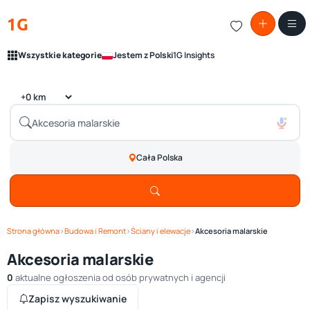
1G
Wszystkie kategorie
Jestem z Polski
1G Insights
Cała Polska
Strona główna
›
Budowa i Remont
›
Ściany i elewacje
›
Akcesoria malarskie
Akcesoria malarskie
0
aktualne ogłoszenia od osób prywatnych i agencji
Zapisz wyszukiwanie