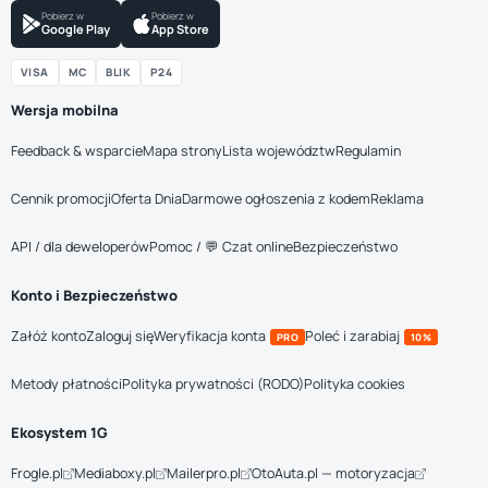
Pobierz w
Pobierz w
Google Play
App Store
VISA
MC
BLIK
P24
Wersja mobilna
Feedback & wsparcie
Mapa strony
Lista województw
Regulamin
Cennik promocji
Oferta Dnia
Darmowe ogłoszenia z kodem
Reklama
API / dla deweloperów
Pomoc / 💬 Czat online
Bezpieczeństwo
Konto i Bezpieczeństwo
Załóż konto
Zaloguj się
Weryfikacja konta
Poleć i zarabiaj
PRO
10%
Metody płatności
Polityka prywatności (RODO)
Polityka cookies
Ekosystem 1G
Frogle.pl
Mediaboxy.pl
Mailerpro.pl
OtoAuta.pl — motoryzacja