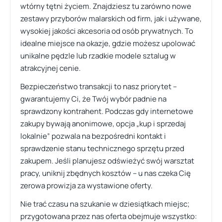
wtórny tętni życiem. Znajdziesz tu zarówno nowe
zestawy przyborów malarskich od firm, jak i używane,
wysokiej jakości akcesoria od osób prywatnych. To
idealne miejsce na okazje, gdzie możesz upolować
unikalne pędzle lub rzadkie modele sztalug w
atrakcyjnej cenie.
Bezpieczeństwo transakcji to nasz priorytet –
gwarantujemy Ci, że Twój wybór padnie na
sprawdzony kontrahent. Podczas gdy internetowe
zakupy bywają anonimowe, opcja „kup i sprzedaj
lokalnie” pozwala na bezpośredni kontakt i
sprawdzenie stanu technicznego sprzętu przed
zakupem. Jeśli planujesz odświeżyć swój warsztat
pracy, uniknij zbędnych kosztów – u nas czeka Cię
zerowa prowizja za wystawione oferty.
Nie trać czasu na szukanie w dziesiątkach miejsc;
przygotowana przez nas oferta obejmuje wszystko: