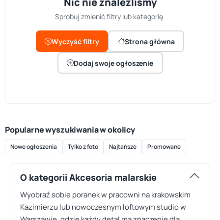
Nic nie znaleźliśmy
Spróbuj zmienić filtry lub kategorię.
Wyczyść filtry
Strona główna
Dodaj swoje ogłoszenie
Popularne wyszukiwania w okolicy
Nowe ogłoszenia
Tylko z foto
Najtańsze
Promowane
O kategorii Akcesoria malarskie
Wyobraź sobie poranek w pracowni na krakowskim
Kazimierzu lub nowoczesnym loftowym studio w
Warszawie, gdzie każdy detal ma znaczenie dla