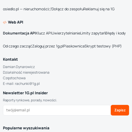
osiedlo.pl — nieruchomości
Dołącz do zespołu
Reklamuj się na 1G
Web API
Dokumentacja API
Klucz API
Uwierzytelnianie
Limity zapytań
Błędy i kody
Od czego zacząć
Zaloguj przez 1g.pl
Piaskownica
Skrypt testowy (PHP)
Kontakt
Damian Dynarowicz
Działalność nierejestrowana
Częstochowa
E-mail: rachunki@1g.pl
Newsletter 1G.pl Insider
Raporty rynkowe, porady, nowości.
Zapisz
Popularne wyszukiwania