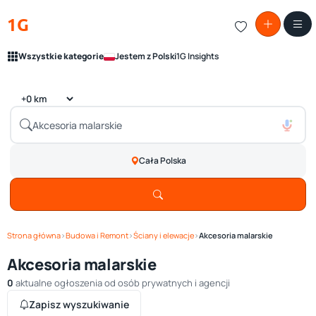
1G
Wszystkie kategorie
Jestem z Polski
1G Insights
Cała Polska
Strona główna
›
Budowa i Remont
›
Ściany i elewacje
›
Akcesoria malarskie
Akcesoria malarskie
0
aktualne ogłoszenia od osób prywatnych i agencji
Zapisz wyszukiwanie