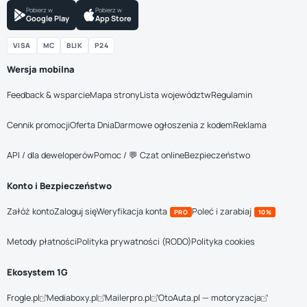
Pobierz w
Pobierz w
Google Play
App Store
VISA
MC
BLIK
P24
Wersja mobilna
Feedback & wsparcie
Mapa strony
Lista województw
Regulamin
Cennik promocji
Oferta Dnia
Darmowe ogłoszenia z kodem
Reklama
API / dla deweloperów
Pomoc / 💬 Czat online
Bezpieczeństwo
Konto i Bezpieczeństwo
Załóż konto
Zaloguj się
Weryfikacja konta
Poleć i zarabiaj
PRO
10%
Metody płatności
Polityka prywatności (RODO)
Polityka cookies
Ekosystem 1G
Frogle.pl
Mediaboxy.pl
Mailerpro.pl
OtoAuta.pl — motoryzacja