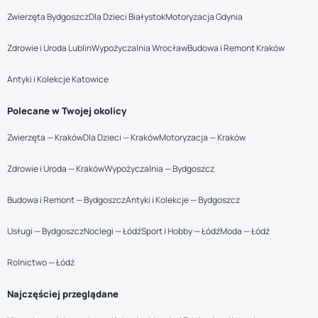
Zwierzęta Bydgoszcz
Dla Dzieci Białystok
Motoryzacja Gdynia
Zdrowie i Uroda Lublin
Wypożyczalnia Wrocław
Budowa i Remont Kraków
Antyki i Kolekcje Katowice
Polecane w Twojej okolicy
Zwierzęta — Kraków
Dla Dzieci — Kraków
Motoryzacja — Kraków
Zdrowie i Uroda — Kraków
Wypożyczalnia — Bydgoszcz
Budowa i Remont — Bydgoszcz
Antyki i Kolekcje — Bydgoszcz
Usługi — Bydgoszcz
Noclegi — Łódź
Sport i Hobby — Łódź
Moda — Łódź
Rolnictwo — Łódź
Najczęściej przeglądane