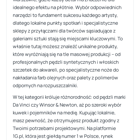
idealnego efektu na płótnie. Wybór odpowiednich
narzędzi to fundament sukcesu każdego artysty,
dlatego lokalne punkty spotkań i specjalistyczne
sklepy z przyłączami dla twórców sąsiadujące z
galeriami sztuki stają się miejscami kluczowymi. To
właśnie tutaj możesz znaleźć unikalne produkty,
które wyróżniają się na tle masowej produkcji – od
profesjonalnych pędzli syntetycznych i włoskich
szczetek do akwareli, po specjalistyczne noże do
nakładania farb olejnych oraz palety z polimerów
odpornych na rozpuszczalniki.
W tej kategorii króluje różnorodność: od pędzli marki
Da Vinci czy Winsor & Newton, aż po szeroki wybór
kuwek i pojemników na medię. Kupując lokalnie,
masz pewność, że otrzymujesz produkt zgodny z
Twoimi potrzebami projektowymi. Na platformie
1G.pl, która jest giełdą numer 1 w Polsce, rynek