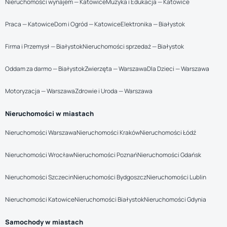
Nieruchomości wynajem — Katowice
Muzyka i Edukacja — Katowice
Praca — Katowice
Dom i Ogród — Katowice
Elektronika — Białystok
Firma i Przemysł — Białystok
Nieruchomości sprzedaż — Białystok
Oddam za darmo — Białystok
Zwierzęta — Warszawa
Dla Dzieci — Warszawa
Motoryzacja — Warszawa
Zdrowie i Uroda — Warszawa
Nieruchomości w miastach
Nieruchomości Warszawa
Nieruchomości Kraków
Nieruchomości Łódź
Nieruchomości Wrocław
Nieruchomości Poznań
Nieruchomości Gdańsk
Nieruchomości Szczecin
Nieruchomości Bydgoszcz
Nieruchomości Lublin
Nieruchomości Katowice
Nieruchomości Białystok
Nieruchomości Gdynia
Samochody w miastach