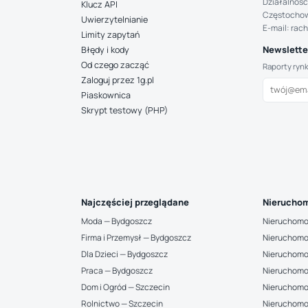
Działalność
Klucz API
Częstocho
Uwierzytelnianie
E-mail: rac
Limity zapytań
Newsletter
Błędy i kody
Od czego zacząć
Raporty ryn
Zaloguj przez 1g.pl
Piaskownica
Skrypt testowy (PHP)
Najczęściej przeglądane
Nieruchom
Moda — Bydgoszcz
Nieruchomo
Firma i Przemysł — Bydgoszcz
Nieruchomo
Dla Dzieci — Bydgoszcz
Nieruchomo
Praca — Bydgoszcz
Nieruchomo
Dom i Ogród — Szczecin
Nieruchomo
Rolnictwo — Szczecin
Nieruchomo