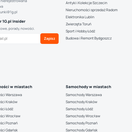
 nierejestrowana
Antyki i Kolekcje Szczecin
wa
Nieruchomości sprzedaż Radom
hunki@1g.pl
Elektronika Lublin
 1G.pl Insider
Zwierzęta Toruń
kowe, porady, nowości.
Sport i Hobby Łódź
Budowa i Remont Bydgoszcz
Zapisz
ości w miastach
Samochody w miastach
ści Warszawa
Samochody Warszawa
ści Kraków
Samochody Kraków
ści Łódź
Samochody Łódź
ści Wrocław
Samochody Wrocław
ści Poznań
Samochody Poznań
ści Gdańsk
Samochody Gdańsk