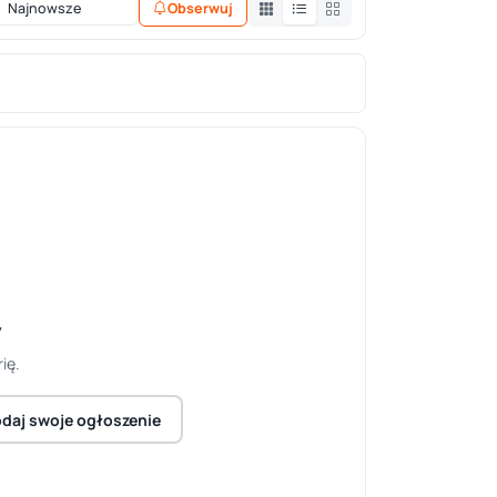
Obserwuj
y
ię.
daj swoje ogłoszenie