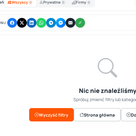
eń
Wszyscy
Prywatne
Firmy
0
0
0
NIJ
Nic nie znaleźliśm
Spróbuj zmienić filtry lub kategor
Wyczyść filtry
Strona główna
Do