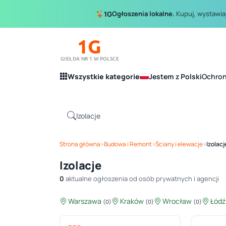
Ogłoszenia lokalne.
Kupuj, wystawiaj
1G
1G
GIEŁDA NR 1 W POLSCE
Wszystkie kategorie
Jestem z Polski
Ochro
Strona główna
›
Budowa i Remont
›
Ściany i elewacje
›
Izolacj
Izolacje
0
aktualne ogłoszenia od osób prywatnych i agencji
Warszawa
Kraków
Wrocław
Łód
(0)
(0)
(0)