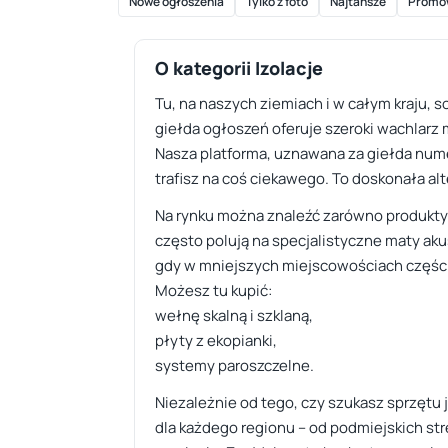
Nowe ogłoszenia
Tylko z foto
Najtańsze
Promo
O kategorii Izolacje
Tu, na naszych ziemiach i w całym kraju,
giełda ogłoszeń oferuje szeroki wachlarz m
Nasza platforma, uznawana za giełda nume
trafisz na coś ciekawego. To doskonała a
Na rynku można znaleźć zarówno produkty 
często polują na specjalistyczne maty a
gdy w mniejszych miejscowościach częściej
Możesz tu kupić:
wełnę skalną i szklaną,
płyty z ekopianki,
systemy paroszczelne.
Niezależnie od tego, czy szukasz sprzętu 
dla każdego regionu – od podmiejskich str