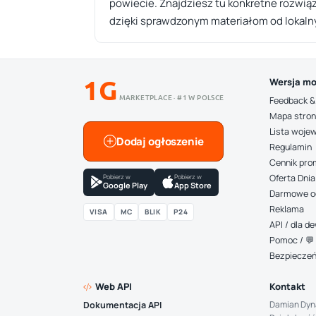
powiecie. Znajdziesz tu konkretne rozwiąz
dzięki sprawdzonym materiałom od lokal
1G
Wersja mo
MARKETPLACE · #1 W POLSCE
Feedback &
Mapa stro
Lista woje
Dodaj ogłoszenie
Regulamin
Cennik pro
Pobierz w
Pobierz w
Oferta Dnia
Google Play
App Store
Darmowe o
Reklama
VISA
MC
BLIK
P24
API / dla 
Pomoc / 💬 
Bezpiecze
Web API
Kontakt
Damian Dyn
Dokumentacja API