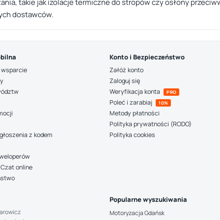
ania, takie jak izolacje termiczne do stropów czy osłony przec
nych dostawców.
bilna
Konto i Bezpieczeństwo
 wsparcie
Załóż konto
ny
Zaloguj się
wództw
Weryfikacja konta
PRO
Poleć i zarabiaj
10%
mocji
Metody płatności
Polityka prywatności (RODO)
głoszenia z kodem
Polityka cookies
deweloperów
Czat online
ństwo
Popularne wyszukiwania
arowicz
Motoryzacja Gdańsk