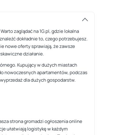
arto zaglądać na 1G.pl, gdzie lokalna
y znaleźć dokładnie to, czego potrzebujesz.
ie nowe oferty sprawiają, że zawsze
yskawiczne działanie.
wtórnego. Kupujący w dużych miastach
ną do nowoczesnych apartamentów, podczas
na wyprzedaż dla dużych gospodarstw.
nasza strona gromadzi ogłoszenia online
cje ułatwiają logistykę w każdym