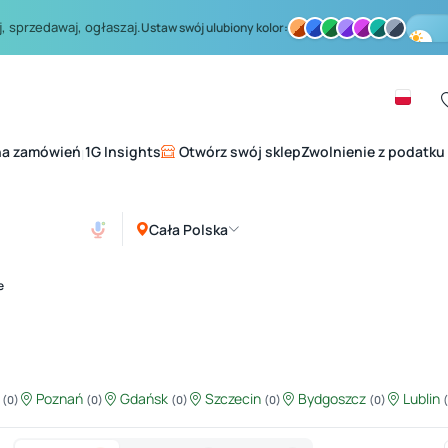
, sprzedawaj, ogłaszaj.
Ustaw swój ulubiony kolor:
na zamówień
1G Insights
Otwórz swój sklep
Zwolnienie z podatku
|
Cała Polska
e
ź
Poznań
Gdańsk
Szczecin
Bydgoszcz
Lublin
(0)
(0)
(0)
(0)
(0)