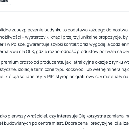
wane
 solidne zabezpieczenie budynku to podstawa każdego domostwa. W
ożliwości – wystarczy kliknąć i przejrzyj unikalne propozycje, b
r 1 w Polsce, gwarantuje szybki kontakt oraz wygodę, a codzienn
lternatywa dla OLX, gdzie różnorodność produktów pozwala na bł
premium prosto od producenta, jak i atrakcyjne okazje z rynku 
kustyczne, izolacje termiczne typu Rockwool lub wełnę mineral
 królują solidne płyty PIR, styropian grafitowy czy materiały 
jako pierwszy właściciel, czy interesuje Cię korzystna zamiana, 
ef budowlanych po centra miast. Dobra cena i precyzyjne lokaliza