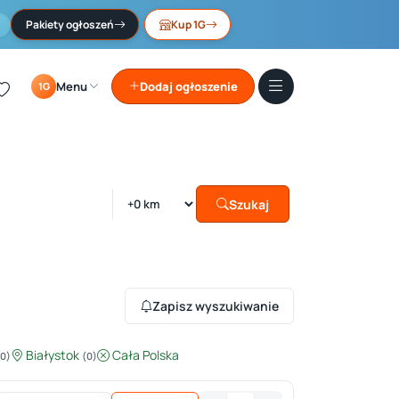
Pakiety ogłoszeń
Kup 1G
Menu
Dodaj ogłoszenie
1G
Szukaj
Zapisz wyszukiwanie
Białystok
Cała Polska
(0)
(0)