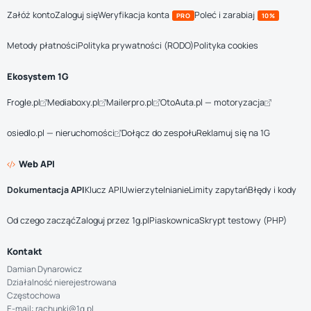
Załóż konto
Zaloguj się
Weryfikacja konta
Poleć i zarabiaj
PRO
10%
Metody płatności
Polityka prywatności (RODO)
Polityka cookies
Ekosystem 1G
Frogle.pl
Mediaboxy.pl
Mailerpro.pl
OtoAuta.pl — motoryzacja
osiedlo.pl — nieruchomości
Dołącz do zespołu
Reklamuj się na 1G
Web API
Dokumentacja API
Klucz API
Uwierzytelnianie
Limity zapytań
Błędy i kody
Od czego zacząć
Zaloguj przez 1g.pl
Piaskownica
Skrypt testowy (PHP)
Kontakt
Damian Dynarowicz
Działalność nierejestrowana
Częstochowa
E-mail: rachunki@1g.pl