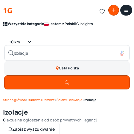
1G
Wszystkie kategorie
Jestem z Polski
1G Insights
Cała Polska
Strona główna
›
Budowa i Remont
›
Ściany i elewacje
›
Izolacje
Izolacje
0
aktualne ogłoszenia od osób prywatnych i agencji
Zapisz wyszukiwanie