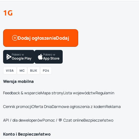
1G
Dodaj ogłoszenie
Pobierz w
Pobierz w
Google Play
App Store
VISA
MC
BLIK
P24
Wersja mobilna
Feedback & wsparcie
Mapa strony
Lista województw
Regulamin
Cennik promocji
Oferta Dnia
Darmowe ogłoszenia z kodem
Reklama
API / dla deweloperów
Pomoc / 💬 Czat online
Bezpieczeństwo
Konto i Bezpieczeństwo