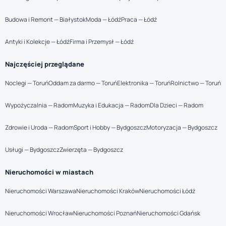
Budowa i Remont — Białystok
Moda — Łódź
Praca — Łódź
Antyki i Kolekcje — Łódź
Firma i Przemysł — Łódź
Najczęściej przeglądane
Noclegi — Toruń
Oddam za darmo — Toruń
Elektronika — Toruń
Rolnictwo — Toruń
Wypożyczalnia — Radom
Muzyka i Edukacja — Radom
Dla Dzieci — Radom
Zdrowie i Uroda — Radom
Sport i Hobby — Bydgoszcz
Motoryzacja — Bydgoszcz
Usługi — Bydgoszcz
Zwierzęta — Bydgoszcz
Nieruchomości w miastach
Nieruchomości Warszawa
Nieruchomości Kraków
Nieruchomości Łódź
Nieruchomości Wrocław
Nieruchomości Poznań
Nieruchomości Gdańsk