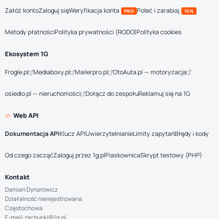
Załóż konto
Zaloguj się
Weryfikacja konta
Poleć i zarabiaj
PRO
10%
Metody płatności
Polityka prywatności (RODO)
Polityka cookies
Ekosystem 1G
Frogle.pl
Mediaboxy.pl
Mailerpro.pl
OtoAuta.pl — motoryzacja
osiedlo.pl — nieruchomości
Dołącz do zespołu
Reklamuj się na 1G
Web API
Dokumentacja API
Klucz API
Uwierzytelnianie
Limity zapytań
Błędy i kody
Od czego zacząć
Zaloguj przez 1g.pl
Piaskownica
Skrypt testowy (PHP)
Kontakt
Damian Dynarowicz
Działalność nierejestrowana
Częstochowa
E-mail: rachunki@1g.pl