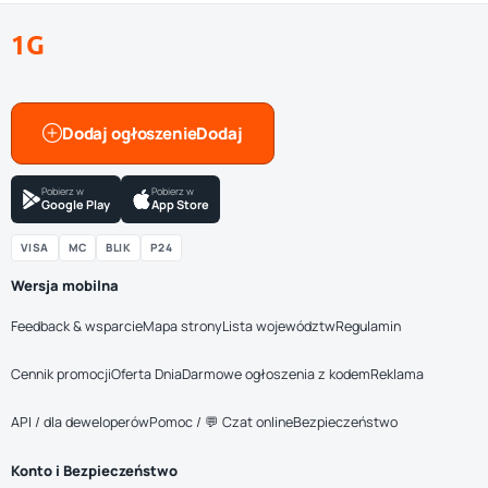
1G
Dodaj ogłoszenie
Pobierz w
Pobierz w
Google Play
App Store
VISA
MC
BLIK
P24
Wersja mobilna
Feedback & wsparcie
Mapa strony
Lista województw
Regulamin
Cennik promocji
Oferta Dnia
Darmowe ogłoszenia z kodem
Reklama
API / dla deweloperów
Pomoc / 💬 Czat online
Bezpieczeństwo
Konto i Bezpieczeństwo