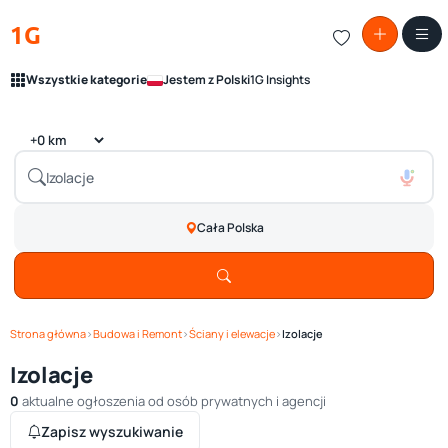
1G
Wszystkie kategorie
Jestem z Polski
1G Insights
Cała Polska
Strona główna
›
Budowa i Remont
›
Ściany i elewacje
›
Izolacje
Izolacje
0
aktualne ogłoszenia od osób prywatnych i agencji
Zapisz wyszukiwanie