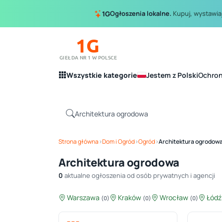
Ogłoszenia lokalne.
Kupuj, wystawiaj
1G
1G
GIEŁDA NR 1 W POLSCE
Wszystkie kategorie
Jestem z Polski
Ochro
Strona główna
›
Dom i Ogród
›
Ogród
›
Architektura ogrodow
Architektura ogrodowa
0
aktualne ogłoszenia od osób prywatnych i agencji
Warszawa
Kraków
Wrocław
Łód
(0)
(0)
(0)