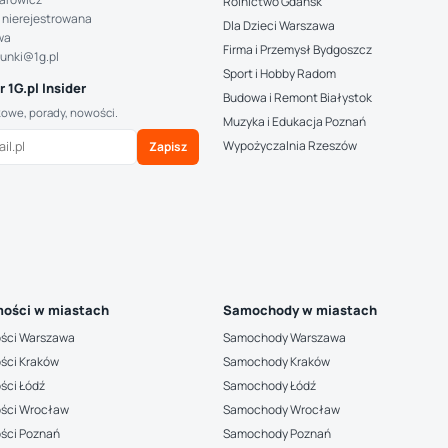
Rolnictwo Gdańsk
 nierejestrowana
Dla Dzieci Warszawa
wa
Firma i Przemysł Bydgoszcz
hunki@1g.pl
Sport i Hobby Radom
 1G.pl Insider
Budowa i Remont Białystok
kowe, porady, nowości.
Muzyka i Edukacja Poznań
Wypożyczalnia Rzeszów
Zapisz
ości w miastach
Samochody w miastach
ści Warszawa
Samochody Warszawa
ści Kraków
Samochody Kraków
ści Łódź
Samochody Łódź
ści Wrocław
Samochody Wrocław
ści Poznań
Samochody Poznań