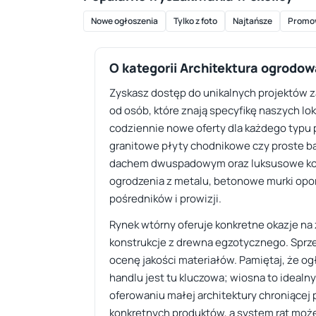
Nowe ogłoszenia
Tylko z foto
Najtańsze
Promo
O kategorii Architektura ogrodow
Zyskasz dostęp do unikalnych projektów z
od osób, które znają specyfikę naszych lo
codziennie nowe oferty dla każdego typu 
granitowe płyty chodnikowe czy proste b
dachem dwuspadowym oraz luksusowe konst
ogrodzenia z metalu, betonowe murki opor
pośredników i prowizji.
Rynek wtórny oferuje konkretne okazje na
konstrukcje z drewna egzotycznego. Sprzed
ocenę jakości materiałów. Pamiętaj, że o
handlu jest tu kluczowa; wiosna to ideal
oferowaniu małej architektury chroniącej
konkretnych produktów, a system rat może