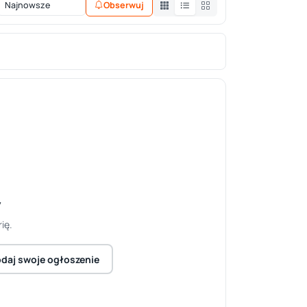
Obserwuj
y
ię.
daj swoje ogłoszenie