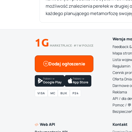
możliwość znalezienia perełek w drugiej o
każdego planującego metamorfozę swojeg
1G
Wersja mo
MARKETPLACE · #1 W POLSCE
Feedback &
Mapa stro
Lista woje
Dodaj ogłoszenie
Regulamin
Cennik pro
Pobierz w
Pobierz w
Oferta Dnia
Google Play
App Store
Darmowe o
Reklama
VISA
MC
BLIK
P24
API / dla 
Pomoc / 💬 
Bezpiecze
Web API
Kontakt
Damian Dyn