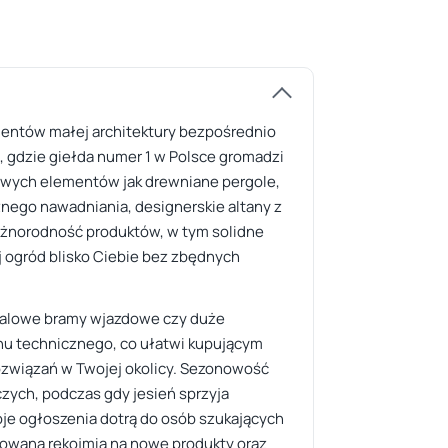
mentów małej architektury bezpośrednio
l, gdzie giełda numer 1 w Polsce gromadzi
wowych elementów jak drewniane pergole,
nego nawadniania, designerskie altany z
óżnorodność produktów, w tym solidne
 ogród blisko Ciebie bez zbędnych
etalowe bramy wjazdowe czy duże
anu technicznego, co ułatwi kupującym
rozwiązań w Twojej okolicy. Sezonowość
zych, podczas gdy jesień sprzyja
oje ogłoszenia dotrą do osób szukających
towana rękojmia na nowe produkty oraz