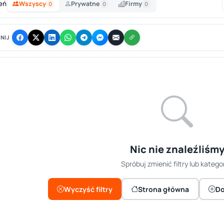
eń
Wszyscy
Prywatne
Firmy
0
0
0
NIJ
Nic nie znaleźliśm
Spróbuj zmienić filtry lub kategor
Wyczyść filtry
Strona główna
Do