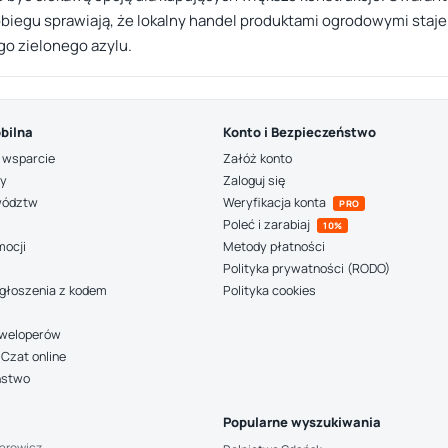
biegu sprawiają, że lokalny handel produktami ogrodowymi staje 
o zielonego azylu.
bilna
Konto i Bezpieczeństwo
 wsparcie
Załóż konto
ny
Zaloguj się
wództw
Weryfikacja konta
PRO
Poleć i zarabiaj
10%
mocji
Metody płatności
Polityka prywatności (RODO)
głoszenia z kodem
Polityka cookies
deweloperów
Czat online
ństwo
Popularne wyszukiwania
arowicz