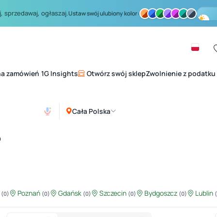
, sprzedawaj, ogłaszaj.
Ustaw swój ulubiony kolor:
na zamówień
1G Insights
Otwórz swój sklep
Zwolnienie z podatku
|
Cała Polska
a
ź
Poznań
Gdańsk
Szczecin
Bydgoszcz
Lublin
(0)
(0)
(0)
(0)
(0)