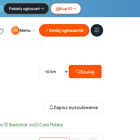
Pakiety ogłoszeń
Kup 1G
Menu
Dodaj ogłoszenie
1G
Szukaj
Zapisz wyszukiwanie
Białystok
Cała Polska
(0)
(0)