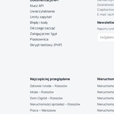
Dokumentacja API
Działalność
Klucz API
Częstocho
Uwierzytelnianie
E-mail: rac
Limity zapytań
Newsletter
Błędy i kody
Od czego zacząć
Raporty ryn
Zaloguj przez 1g.pl
Piaskownica
Skrypt testowy (PHP)
Najczęściej przeglądane
Nieruchom
Zdrowie i Uroda — Rzeszów
Nieruchomo
Moda — Rzeszów
Nieruchomo
Dom i Ogród — Rzeszów
Nieruchomo
Nieruchomości sprzedaż — Rzeszów
Nieruchomo
Praca — Warszawa
Nieruchomo