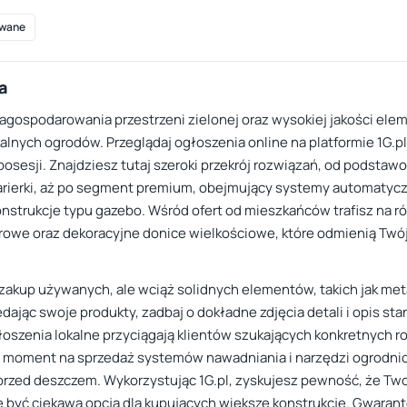
wane
a
agospodarowania przestrzeni zielonej oraz wysokiej jakości ele
kalnych ogrodów. Przeglądaj ogłoszenia online na platformie 1G.p
posesji. Znajdziesz tutaj szeroki przekrój rozwiązań, od podsta
arierki, aż po segment premium, obejmujący systemy automatycz
rukcje typu gazebo. Wśród ofert od mieszkańców trafisz na r
owe oraz dekoracyjne donice wielkościowe, które odmienią Twój
 zakup używanych, ale wciąż solidnych elementów, takich jak m
ając swoje produkty, zadbaj o dokładne zdjęcia detali i opis st
głoszenia lokalne przyciągają klientów szukających konkretnych 
ny moment na sprzedaż systemów nawadniania i narzędzi ogrodnic
 przed deszczem. Wykorzystując 1G.pl, zyskujesz pewność, że Tw
 być ciekawą opcją dla kupujących większe konstrukcje. Gwaran