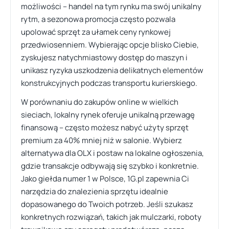
możliwości – handel na tym rynku ma swój unikalny
rytm, a sezonowa promocja często pozwala
upolować sprzęt za ułamek ceny rynkowej
przedwiosenniem. Wybierając opcje blisko Ciebie,
zyskujesz natychmiastowy dostęp do maszyn i
unikasz ryzyka uszkodzenia delikatnych elementów
konstrukcyjnych podczas transportu kurierskiego.
W porównaniu do zakupów online w wielkich
sieciach, lokalny rynek oferuje unikalną przewagę
finansową – często możesz nabyć użyty sprzęt
premium za 40% mniej niż w salonie. Wybierz
alternatywa dla OLX i postaw na lokalne ogłoszenia,
gdzie transakcje odbywają się szybko i konkretnie.
Jako giełda numer 1 w Polsce, 1G.pl zapewnia Ci
narzędzia do znalezienia sprzętu idealnie
dopasowanego do Twoich potrzeb. Jeśli szukasz
konkretnych rozwiązań, takich jak mulczarki, roboty