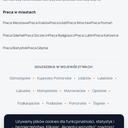
Praca w miastach
Praca Warszawa
Praca Kraków
Praca Łódź
Praca Wrocław
Praca Poznań
Praca Gdańsk
Praca Szczecin
Praca Bydgoszcz
Praca Lublin
Praca Katowice
Praca Białystok
Praca Gdynia
OGŁOSZENIA W WOJEWÓDZTWACH:
Dolnośląskie
Kujawsko-Pomorskie
Łódzkie
Lubelskie
Lubuskie
Małopolskie
Mazowieckie
Opolskie
Podkarpackie
Podlaskie
Pomorskie
Śląskie
Świętokrzyskie
Warmińsko-Mazurskie
Wielkopolskie
Używamy plików cookies dla funkcjonalności, statystyk i
bezpieczeństwa. Klikając „Akceptuj wszystko" zgadzasz