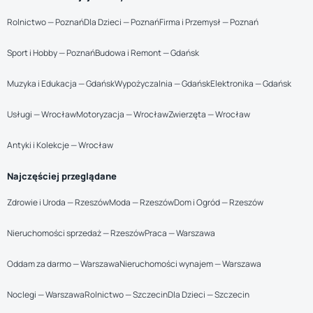
Rolnictwo — Poznań
Dla Dzieci — Poznań
Firma i Przemysł — Poznań
Sport i Hobby — Poznań
Budowa i Remont — Gdańsk
Muzyka i Edukacja — Gdańsk
Wypożyczalnia — Gdańsk
Elektronika — Gdańsk
Usługi — Wrocław
Motoryzacja — Wrocław
Zwierzęta — Wrocław
Antyki i Kolekcje — Wrocław
Najczęściej przeglądane
Zdrowie i Uroda — Rzeszów
Moda — Rzeszów
Dom i Ogród — Rzeszów
Nieruchomości sprzedaż — Rzeszów
Praca — Warszawa
Oddam za darmo — Warszawa
Nieruchomości wynajem — Warszawa
Noclegi — Warszawa
Rolnictwo — Szczecin
Dla Dzieci — Szczecin