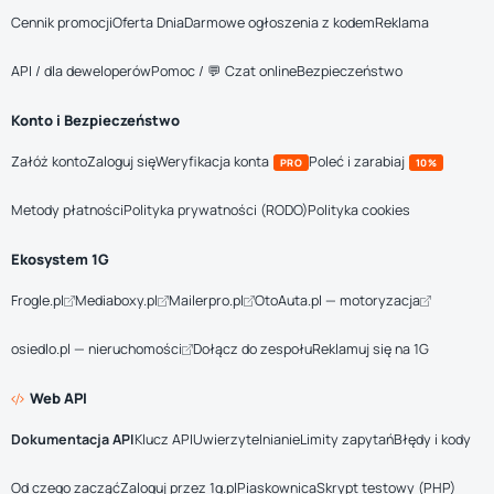
Cennik promocji
Oferta Dnia
Darmowe ogłoszenia z kodem
Reklama
API / dla deweloperów
Pomoc / 💬 Czat online
Bezpieczeństwo
Konto i Bezpieczeństwo
Załóż konto
Zaloguj się
Weryfikacja konta
Poleć i zarabiaj
PRO
10%
Metody płatności
Polityka prywatności (RODO)
Polityka cookies
Ekosystem 1G
Frogle.pl
Mediaboxy.pl
Mailerpro.pl
OtoAuta.pl — motoryzacja
osiedlo.pl — nieruchomości
Dołącz do zespołu
Reklamuj się na 1G
Web API
Dokumentacja API
Klucz API
Uwierzytelnianie
Limity zapytań
Błędy i kody
Od czego zacząć
Zaloguj przez 1g.pl
Piaskownica
Skrypt testowy (PHP)