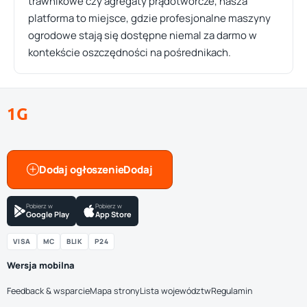
trawnikowe czy agregaty prądotwórcze, nasza
platforma to miejsce, gdzie profesjonalne maszyny
ogrodowe stają się dostępne niemal za darmo w
kontekście oszczędności na pośrednikach.
1G
Dodaj ogłoszenie
Pobierz w
Pobierz w
Google Play
App Store
VISA
MC
BLIK
P24
Wersja mobilna
Feedback & wsparcie
Mapa strony
Lista województw
Regulamin