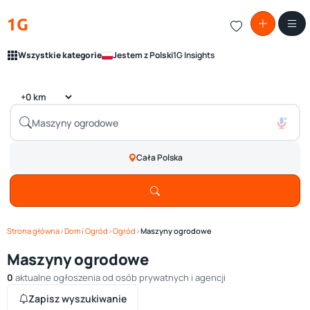
1G
Wszystkie kategorie
Jestem z Polski
1G Insights
Cała Polska
Strona główna
›
Dom i Ogród
›
Ogród
›
Maszyny ogrodowe
Maszyny ogrodowe
0
aktualne ogłoszenia od osób prywatnych i agencji
Zapisz wyszukiwanie