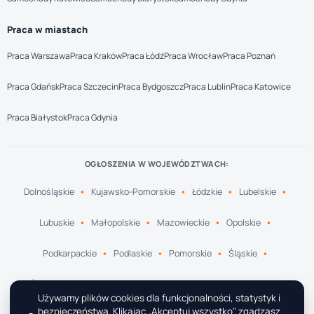
Praca w miastach
Praca Warszawa
Praca Kraków
Praca Łódź
Praca Wrocław
Praca Poznań
Praca Gdańsk
Praca Szczecin
Praca Bydgoszcz
Praca Lublin
Praca Katowice
Praca Białystok
Praca Gdynia
OGŁOSZENIA W WOJEWÓDZTWACH:
Dolnośląskie
Kujawsko-Pomorskie
Łódzkie
Lubelskie
Lubuskie
Małopolskie
Mazowieckie
Opolskie
Podkarpackie
Podlaskie
Pomorskie
Śląskie
Świętokrzyskie
Warmińsko-Mazurskie
Wielkopolskie
Używamy plików cookies dla funkcjonalności, statystyk i
bezpieczeństwa. Klikając „Akceptuj wszystko" zgadzasz