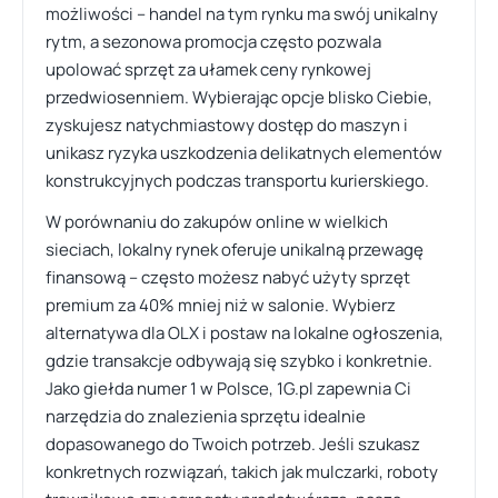
możliwości – handel na tym rynku ma swój unikalny
rytm, a sezonowa promocja często pozwala
upolować sprzęt za ułamek ceny rynkowej
przedwiosenniem. Wybierając opcje blisko Ciebie,
zyskujesz natychmiastowy dostęp do maszyn i
unikasz ryzyka uszkodzenia delikatnych elementów
konstrukcyjnych podczas transportu kurierskiego.
W porównaniu do zakupów online w wielkich
sieciach, lokalny rynek oferuje unikalną przewagę
finansową – często możesz nabyć użyty sprzęt
premium za 40% mniej niż w salonie. Wybierz
alternatywa dla OLX i postaw na lokalne ogłoszenia,
gdzie transakcje odbywają się szybko i konkretnie.
Jako giełda numer 1 w Polsce, 1G.pl zapewnia Ci
narzędzia do znalezienia sprzętu idealnie
dopasowanego do Twoich potrzeb. Jeśli szukasz
konkretnych rozwiązań, takich jak mulczarki, roboty