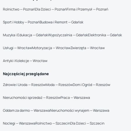
Rolnictwo — Poznań
Dla Dzieci — Poznań
Firma i Przemysł — Poznań
Sport i Hobby — Poznań
Budowa i Remont — Gdańsk
Muzyka i Edukacja — Gdańsk
Wypożyczalnia — Gdańsk
Elektronika — Gdańsk
Usługi — Wrocław
Motoryzacja — Wrocław
Zwierzęta — Wrocław
Antyki i Kolekcje — Wrocław
Najczęściej przeglądane
Zdrowie i Uroda — Rzeszów
Moda — Rzeszów
Dom i Ogród — Rzeszów
Nieruchomości sprzedaż — Rzeszów
Praca — Warszawa
Oddam za darmo — Warszawa
Nieruchomości wynajem — Warszawa
Noclegi — Warszawa
Rolnictwo — Szczecin
Dla Dzieci — Szczecin