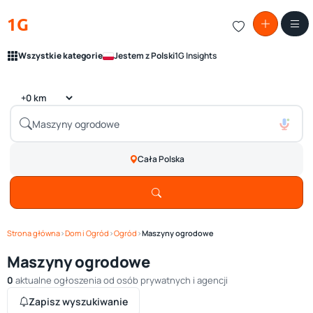
1G
Wszystkie kategorie
Jestem z Polski
1G Insights
Cała Polska
Strona główna
›
Dom i Ogród
›
Ogród
›
Maszyny ogrodowe
Maszyny ogrodowe
0
aktualne ogłoszenia od osób prywatnych i agencji
Zapisz wyszukiwanie