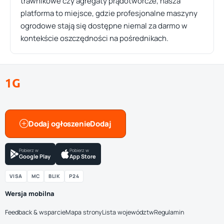
trawnikowe czy agregaty prądotwórcze, nasza
platforma to miejsce, gdzie profesjonalne maszyny
ogrodowe stają się dostępne niemal za darmo w
kontekście oszczędności na pośrednikach.
1G
Dodaj ogłoszenie
Pobierz w
Pobierz w
Google Play
App Store
VISA
MC
BLIK
P24
Wersja mobilna
Feedback & wsparcie
Mapa strony
Lista województw
Regulamin