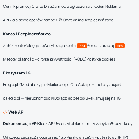
Cennik promocji
Oferta Dnia
Darmowe ogłoszenia z kodem
Reklama
API / dla deweloperów
Pomoc / 💬 Czat online
Bezpieczeństwo
Konto i Bezpieczeństwo
Załóż konto
Zaloguj się
Weryfikacja konta
Poleć i zarabiaj
PRO
10%
Metody płatności
Polityka prywatności (RODO)
Polityka cookies
Ekosystem 1G
Frogle.pl
Mediaboxy.pl
Mailerpro.pl
OtoAuta.pl — motoryzacja
osiedlo.pl — nieruchomości
Dołącz do zespołu
Reklamuj się na 1G
Web API
Dokumentacja API
Klucz API
Uwierzytelnianie
Limity zapytań
Błędy i kody
Od czego zacząć
Zaloguj przez 1g.pl
Piaskownica
Skrypt testowy (PHP)