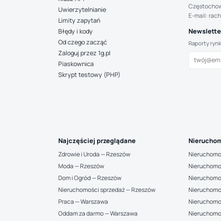
Częstocho
Uwierzytelnianie
E-mail: rac
Limity zapytań
Newsletter
Błędy i kody
Od czego zacząć
Raporty ryn
Zaloguj przez 1g.pl
Piaskownica
Skrypt testowy (PHP)
Najczęściej przeglądane
Nieruchom
Zdrowie i Uroda — Rzeszów
Nieruchomo
Moda — Rzeszów
Nieruchomo
Dom i Ogród — Rzeszów
Nieruchomo
Nieruchomości sprzedaż — Rzeszów
Nieruchomo
Praca — Warszawa
Nieruchomo
Oddam za darmo — Warszawa
Nieruchomo