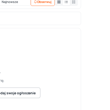
Obserwuj
y
ię.
daj swoje ogłoszenie