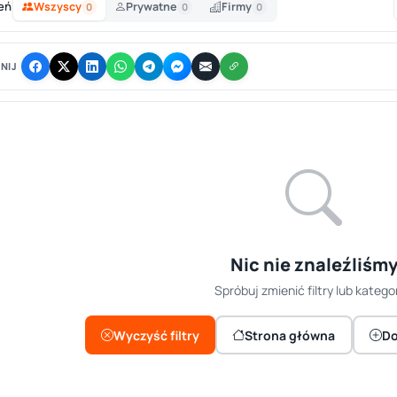
eń
Wszyscy
Prywatne
Firmy
0
0
0
NIJ
Nic nie znaleźliśm
Spróbuj zmienić filtry lub kategor
Wyczyść filtry
Strona główna
Do