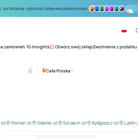
, sprzedawaj, ogłaszaj.
Ustaw swój ulubiony kolor:
na zamówień
1G Insights
Otwórz swój sklep
Zwolnienie z podatku
|
Cała Polska
ź
Poznań
Gdańsk
Szczecin
Bydgoszcz
Lublin
(0)
(0)
(0)
(0)
(0)