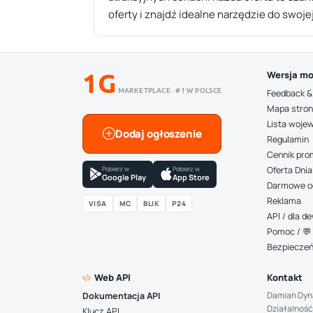
oferty i znajdź idealne narzędzie do swojej
1G
Wersja mo
MARKETPLACE · #1 W POLSCE
Feedback &
Mapa stro
Lista woje
Dodaj ogłoszenie
Regulamin
Cennik pro
Pobierz w
Pobierz w
Oferta Dnia
Google Play
App Store
Darmowe o
Reklama
VISA
MC
BLIK
P24
API / dla 
Pomoc / 💬 
Bezpiecze
Web API
Kontakt
Damian Dyn
Dokumentacja API
Działalność
Klucz API