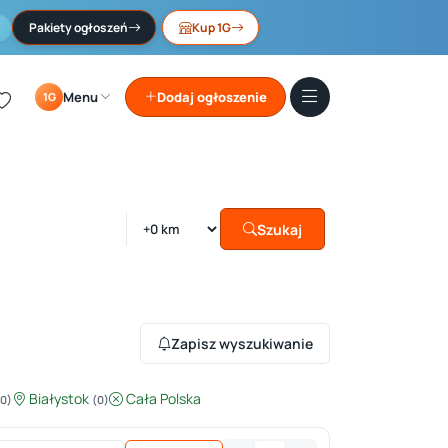
Pakiety ogłoszeń
Kup 1G
Menu
Dodaj ogłoszenie
1G
Szukaj
Zapisz wyszukiwanie
Białystok
Cała Polska
(0)
(0)