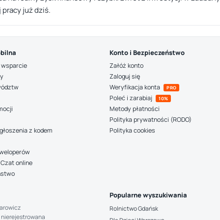
 pracy już dziś.
bilna
Konto i Bezpieczeństwo
 wsparcie
Załóż konto
ny
Zaloguj się
wództw
Weryfikacja konta
PRO
Poleć i zarabiaj
10%
mocji
Metody płatności
Polityka prywatności (RODO)
głoszenia z kodem
Polityka cookies
deweloperów
Czat online
ństwo
Popularne wyszukiwania
arowicz
Rolnictwo Gdańsk
 nierejestrowana