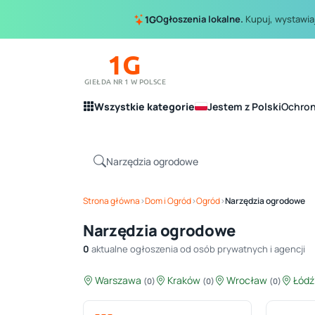
Ogłoszenia lokalne.
Kupuj, wystawiaj
1G
1G
GIEŁDA NR 1 W POLSCE
Wszystkie kategorie
Jestem z Polski
Ochro
Strona główna
›
Dom i Ogród
›
Ogród
›
Narzędzia ogrodowe
Narzędzia ogrodowe
0
aktualne ogłoszenia od osób prywatnych i agencji
Warszawa
Kraków
Wrocław
Łód
(0)
(0)
(0)