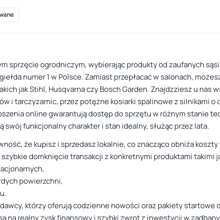
wane
ym sprzęcie ogrodniczym, wybierając produkty od zaufanych sąsia
 giełda numer 1 w Polsce. Zamiast przepłacać w salonach, możesz
kich jak Stihl, Husqvarna czy Bosch Garden. Znajdzziesz u nas 
ów i tarczyzarnic, przez potężne kosiarki spalinowe z silnikami o
głoszenia online gwarantują dostęp do sprzętu w różnym stanie 
 swój funkcjonalny charakter i stan idealny, służąc przez lata.
ość, że kupisz i sprzedasz lokalnie, co znacząco obniża koszty tr
 szybkie domknięcie transakcji z konkretnymi produktami takimi j
tacjonarnych,
rdych powierzchni,
u.
edawcy, którzy oferują codzienne nowości oraz pakiety startowe
sa na realny zysk finansowy i szybki zwrot z inwestycji w zadbany