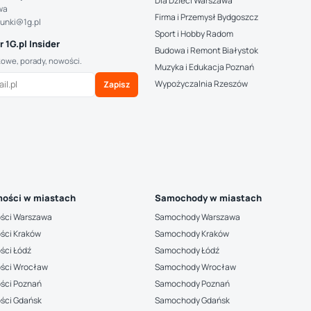
Dla Dzieci Warszawa
wa
Firma i Przemysł Bydgoszcz
hunki@1g.pl
Sport i Hobby Radom
 1G.pl Insider
Budowa i Remont Białystok
kowe, porady, nowości.
Muzyka i Edukacja Poznań
Wypożyczalnia Rzeszów
Zapisz
ości w miastach
Samochody w miastach
ści Warszawa
Samochody Warszawa
ści Kraków
Samochody Kraków
ści Łódź
Samochody Łódź
ści Wrocław
Samochody Wrocław
ści Poznań
Samochody Poznań
ści Gdańsk
Samochody Gdańsk