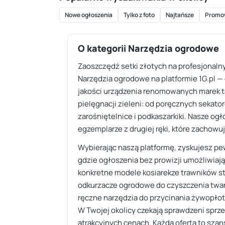
Nowe ogłoszenia
Tylko z foto
Najtańsze
Promo
O kategorii Narzędzia ogrodowe
Zaoszczędź setki złotych na profesjonaln
Narzędzia ogrodowe na platformie 1G.pl —
jakości urządzenia renomowanych marek ta
pielęgnacji zieleni: od poręcznych sekator
zarośniętelnice i podkaszarkiki. Nasze o
egzemplarze z drugiej ręki, które zachowują
Wybierając naszą platformę, zyskujesz pewn
gdzie ogłoszenia bez prowizji umożliwiają
konkretne modele kosiarekze trawników s
odkurzacze ogrodowe do czyszczenia twa
ręczne narzędzia do przycinania żywopłot
W Twojej okolicy czekają sprawdzeni sprz
atrakcyjnych cenach. Każda oferta to szan