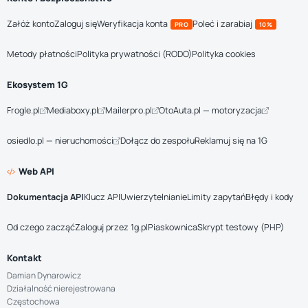
Załóż konto
Zaloguj się
Weryfikacja konta
Poleć i zarabiaj
PRO
10%
Metody płatności
Polityka prywatności (RODO)
Polityka cookies
Ekosystem 1G
Frogle.pl
Mediaboxy.pl
Mailerpro.pl
OtoAuta.pl — motoryzacja
osiedlo.pl — nieruchomości
Dołącz do zespołu
Reklamuj się na 1G
Web API
Dokumentacja API
Klucz API
Uwierzytelnianie
Limity zapytań
Błędy i kody
Od czego zacząć
Zaloguj przez 1g.pl
Piaskownica
Skrypt testowy (PHP)
Kontakt
Damian Dynarowicz
Działalność nierejestrowana
Częstochowa