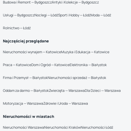
Budowa i Remont — Bydgoszcz
Antyki i Kolekcje — Bydgoszcz
Usługi — Bydgoszcz
Noclegi — Łódź
Sport i Hobby — Łódź
Moda — Łódź
Rolnictwo — Łódź
Najczęściej przeglądane
Nieruchomości wynajem — Katowice
Muzyka i Edukacja — Katowice
Praca — Katowice
Dom i Ogród — Katowice
Elektronika — Białystok
Firma i Przemysł — Białystok
Nieruchomości sprzedaż — Białystok
Oddam za darmo — Białystok
Zwierzęta — Warszawa
Dla Dzieci — Warszawa
Motoryzacja — Warszawa
Zdrowie i Uroda — Warszawa
Nieruchomości w miastach
Nieruchomości Warszawa
Nieruchomości Kraków
Nieruchomości Łódź