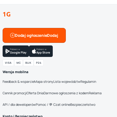
1G
Dodaj ogłoszenie
Pobierz w
Pobierz w
Google Play
App Store
VISA
MC
BLIK
P24
Wersja mobilna
Feedback & wsparcie
Mapa strony
Lista województw
Regulamin
Cennik promocji
Oferta Dnia
Darmowe ogłoszenia z kodem
Reklama
API / dla deweloperów
Pomoc / 💬 Czat online
Bezpieczeństwo
Konto i Bezpieczeństwo