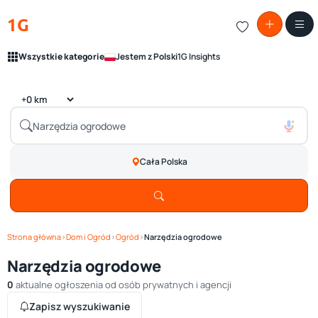
1G
Wszystkie kategorie
Jestem z Polski
1G Insights
Cała Polska
Strona główna
›
Dom i Ogród
›
Ogród
›
Narzędzia ogrodowe
Narzędzia ogrodowe
0
aktualne ogłoszenia od osób prywatnych i agencji
Zapisz wyszukiwanie