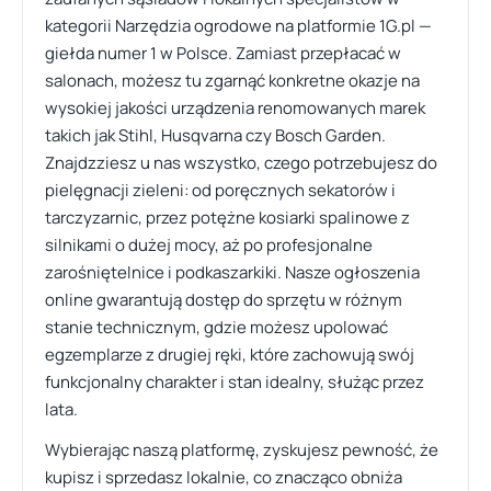
kategorii Narzędzia ogrodowe na platformie 1G.pl —
giełda numer 1 w Polsce. Zamiast przepłacać w
salonach, możesz tu zgarnąć konkretne okazje na
wysokiej jakości urządzenia renomowanych marek
takich jak Stihl, Husqvarna czy Bosch Garden.
Znajdzziesz u nas wszystko, czego potrzebujesz do
pielęgnacji zieleni: od poręcznych sekatorów i
tarczyzarnic, przez potężne kosiarki spalinowe z
silnikami o dużej mocy, aż po profesjonalne
zarośniętelnice i podkaszarkiki. Nasze ogłoszenia
online gwarantują dostęp do sprzętu w różnym
stanie technicznym, gdzie możesz upolować
egzemplarze z drugiej ręki, które zachowują swój
funkcjonalny charakter i stan idealny, służąc przez
lata.
Wybierając naszą platformę, zyskujesz pewność, że
kupisz i sprzedasz lokalnie, co znacząco obniża