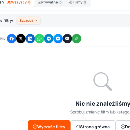
eń
Wszyscy
Prywatne
Firmy
0
0
0
×
 filtry:
Szczecin
NIJ
Nic nie znaleźliśm
Spróbuj zmienić filtry lub kategor
Wyczyść filtry
Strona główna
Do