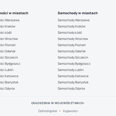
ości w miastach
Samochody w miastach
ści Warszawa
Samochody Warszawa
ści Kraków
Samochody Kraków
ści Łódź
Samochody Łódź
ści Wrocław
Samochody Wrocław
ści Poznań
Samochody Poznań
ści Gdańsk
Samochody Gdańsk
ści Szczecin
Samochody Szczecin
ści Bydgoszcz
Samochody Bydgoszcz
ci Lublin
Samochody Lublin
ści Katowice
Samochody Katowice
ci Białystok
Samochody Białystok
ści Gdynia
Samochody Gdynia
OGŁOSZENIA W WOJEWÓDZTWACH:
Dolnośląskie
Kujawsko-