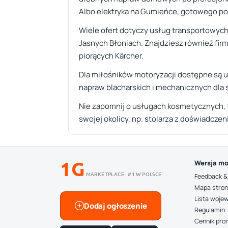
Albo elektryka na Gumieńce, gotowego po
Wiele ofert dotyczy usług transportowyc
Jasnych Błoniach. Znajdziesz również firm
piorących Kärcher.
Dla miłośników motoryzacji dostępne są u
napraw blacharskich i mechanicznych dla 
Nie zapomnij o usługach kosmetycznych, f
swojej okolicy, np. stolarza z doświadcze
1G
Wersja mo
MARKETPLACE · #1 W POLSCE
Feedback &
Mapa stro
Lista woje
Dodaj ogłoszenie
Regulamin
Cennik pro