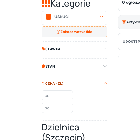
Kategorie
0
ogłosz
USŁUGI
Aktywne
Zobacz wszystkie
UDOSTĘP
STAWKA
STAN
CENA (ZŁ)
—
Dzielnica
(Szczecin)