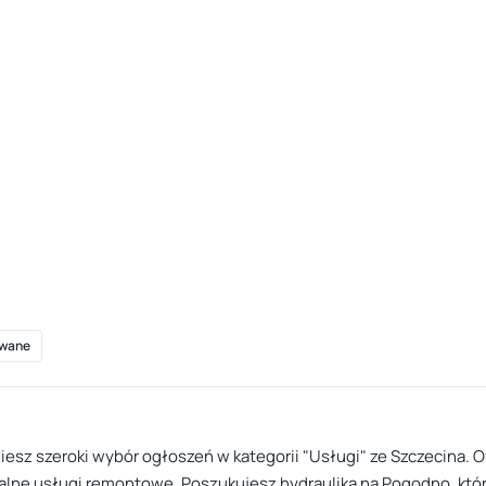
wane
ziesz szeroki wybór ogłoszeń w kategorii "Usługi" ze Szczecina. O
ne usługi remontowe. Poszukujesz hydraulika na Pogodno, któr