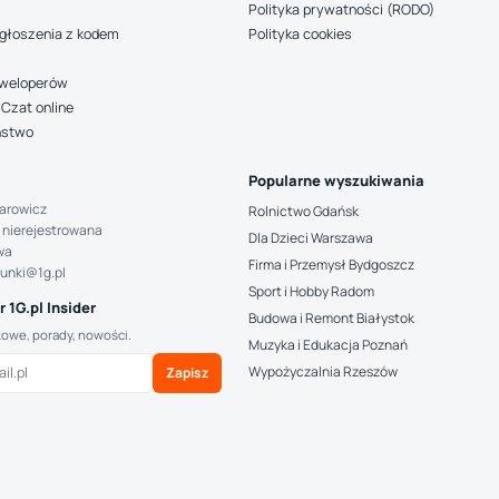
Polityka prywatności (RODO)
głoszenia z kodem
Polityka cookies
deweloperów
Czat online
ństwo
Popularne wyszukiwania
arowicz
Rolnictwo Gdańsk
 nierejestrowana
Dla Dzieci Warszawa
wa
Firma i Przemysł Bydgoszcz
hunki@1g.pl
Sport i Hobby Radom
 1G.pl Insider
Budowa i Remont Białystok
kowe, porady, nowości.
Muzyka i Edukacja Poznań
Wypożyczalnia Rzeszów
Zapisz