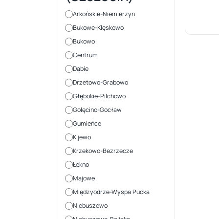
Arkońskie-Niemierzyn
Bukowe-Klęskowo
Bukowo
Centrum
Dąbie
Drzetowo-Grabowo
Głębokie-Pilchowo
Golęcino-Gocław
Gumieńce
Kijewo
Krzekowo-Bezrzecze
Łękno
Majowe
Międzyodrze-Wyspa Pucka
Niebuszewo