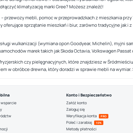
dłączyć klimatyzację marki Gree? Możesz znaleźć!
h – przewozy mebli, pomoc w przeprowadzkach z mieszkania pr
y oferujące sprzątanie mieszkań i biur, zarówno tradycyjne jak i
sługi wulkanizacji (wymiana opon Goodyear, Michelin), myjni sa
samochodów marek takich jak Skoda Octavia, Volkswagen Passat c
ryzjerskich czy pielęgnacyjnych, które znajdziesz w Śródmieściu
niem w obróbce drewna, który doradzi w sprawie mebli na wymiar.
bilna
Konto i Bezpieczeństwo
 wsparcie
Załóż konto
ny
Zaloguj się
wództw
Weryfikacja konta
PRO
Poleć i zarabiaj
10%
mocji
Metody płatności