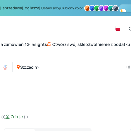
, sprzedawaj, ogłaszaj.
Ustaw swój ulubiony kolor:
na zamówień
1G Insights
Otwórz swój sklep
Zwolnienie z podatku
|
Szczecin
o
Zdroje
(1)
(1)