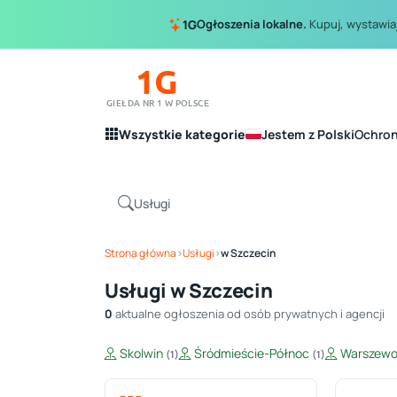
Ogłoszenia lokalne.
Kupuj, wystawiaj
1G
1G
GIEŁDA NR 1 W POLSCE
Wszystkie kategorie
Jestem z Polski
Ochro
Strona główna
›
Usługi
›
w Szczecin
Usługi w Szczecin
0
aktualne ogłoszenia od osób prywatnych i agencji
Skolwin
Śródmieście-Północ
Warszew
(1)
(1)