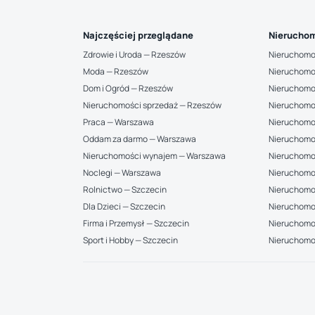
Najczęściej przeglądane
Nieruchom
Zdrowie i Uroda — Rzeszów
Nieruchomo
Moda — Rzeszów
Nieruchomo
Dom i Ogród — Rzeszów
Nieruchomo
Nieruchomości sprzedaż — Rzeszów
Nieruchomo
Praca — Warszawa
Nieruchomo
Oddam za darmo — Warszawa
Nieruchomo
Nieruchomości wynajem — Warszawa
Nieruchomo
Noclegi — Warszawa
Nieruchomo
Rolnictwo — Szczecin
Nieruchomoś
Dla Dzieci — Szczecin
Nieruchomo
Firma i Przemysł — Szczecin
Nieruchomoś
Sport i Hobby — Szczecin
Nieruchomo