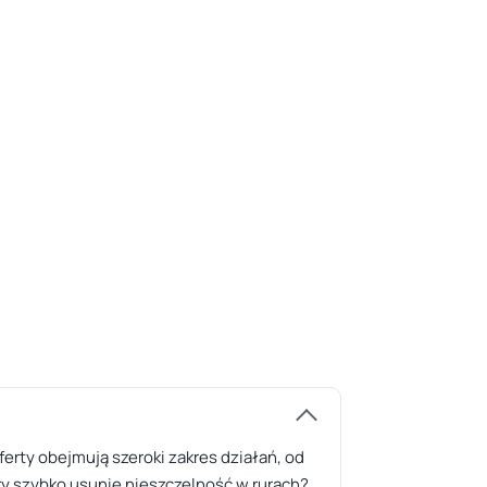
ferty obejmują szeroki zakres działań, od
y szybko usunie nieszczelność w rurach?