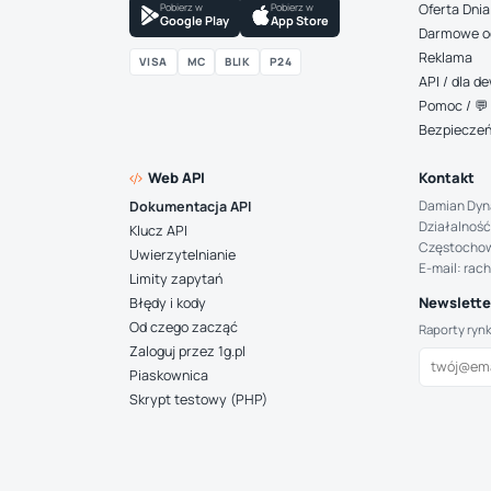
Pobierz w
Pobierz w
Oferta Dnia
Google Play
App Store
Darmowe o
Reklama
VISA
MC
BLIK
P24
API / dla 
Pomoc / 💬 
Bezpiecze
Web API
Kontakt
Damian Dyn
Dokumentacja API
Działalność
Klucz API
Częstocho
Uwierzytelnianie
E-mail: rac
Limity zapytań
Newsletter
Błędy i kody
Od czego zacząć
Raporty ryn
Zaloguj przez 1g.pl
Piaskownica
Skrypt testowy (PHP)