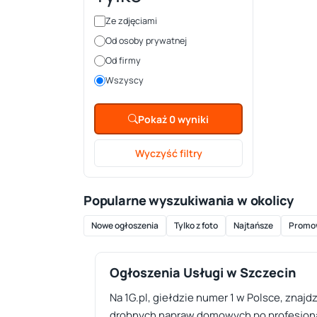
Ze zdjęciami
Od osoby prywatnej
Od firmy
Wszyscy
Pokaż 0 wyniki
Wyczyść filtry
Popularne wyszukiwania w okolicy
Nowe ogłoszenia
Tylko z foto
Najtańsze
Promo
Ogłoszenia Usługi w Szczecin
Na 1G.pl, giełdzie numer 1 w Polsce, znajd
drobnych napraw domowych po profesjonal