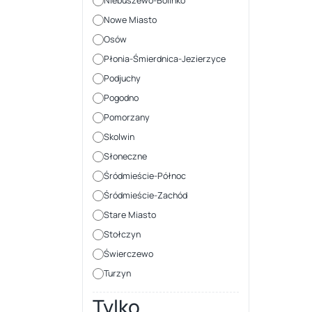
Niebuszewo-Bolinko
Nowe Miasto
Osów
Płonia-Śmierdnica-Jezierzyce
Podjuchy
Pogodno
Pomorzany
Skolwin
Słoneczne
Śródmieście-Północ
Śródmieście-Zachód
Stare Miasto
Stołczyn
Świerczewo
Turzyn
Tylko