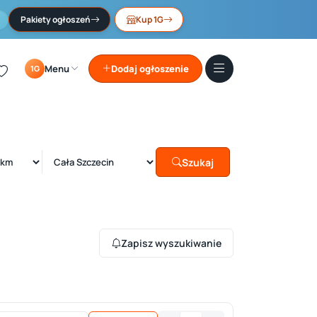
Pakiety ogłoszeń
Kup 1G
Menu
Dodaj ogłoszenie
1G
Szukaj
Zapisz wyszukiwanie