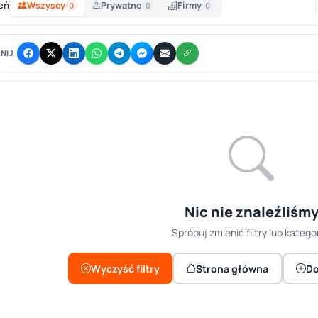
eń
Wszyscy
Prywatne
Firmy
0
0
0
NIJ
Nic nie znaleźliśm
Spróbuj zmienić filtry lub kategor
Wyczyść filtry
Strona główna
Do