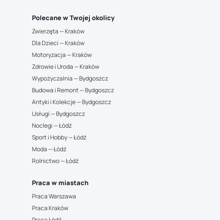
Polecane w Twojej okolicy
Zwierzęta — Kraków
Dla Dzieci — Kraków
Motoryzacja — Kraków
Zdrowie i Uroda — Kraków
Wypożyczalnia — Bydgoszcz
Budowa i Remont — Bydgoszcz
Antyki i Kolekcje — Bydgoszcz
Usługi — Bydgoszcz
Noclegi — Łódź
Sport i Hobby — Łódź
Moda — Łódź
Rolnictwo — Łódź
Praca w miastach
Praca Warszawa
Praca Kraków
Praca Łódź