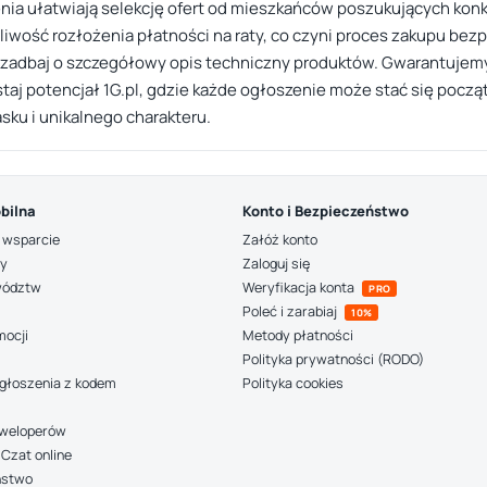
enia ułatwiają selekcję ofert od mieszkańców poszukujących kon
iwość rozłożenia płatności na raty, co czyni proces zakupu bezp
a, zadbaj o szczegółowy opis techniczny produktów. Gwarantuje
taj potencjał 1G.pl, gdzie każde ogłoszenie może stać się poc
ku i unikalnego charakteru.
bilna
Konto i Bezpieczeństwo
 wsparcie
Załóż konto
ny
Zaloguj się
wództw
Weryfikacja konta
PRO
Poleć i zarabiaj
10%
mocji
Metody płatności
Polityka prywatności (RODO)
głoszenia z kodem
Polityka cookies
deweloperów
Czat online
ństwo