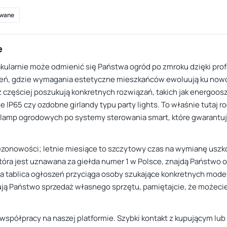
wane
e
ktakularnie może odmienić się Państwa ogród po zmroku dzięki p
trzeń, gdzie wymagania estetyczne mieszkańców ewoluują ku n
az częściej poszukują konkretnych rozwiązań, takich jak energoos
IP65 czy ozdobne girlandy typu party lights. To właśnie tutaj ro
lamp ogrodowych po systemy sterowania smart, które gwarantują
sezonowości; letnie miesiące to szczytowy czas na wymianę us
 która jest uznawana za giełda numer 1 w Polsce, znajdą Państwo 
ablica ogłoszeń przyciąga osoby szukające konkretnych modeli, 
nują Państwo sprzedaż własnego sprzętu, pamiętajcie, że możeci
spółpracy na naszej platformie. Szybki kontakt z kupującym lu