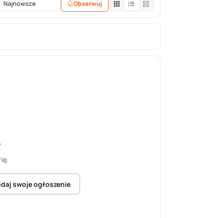
Obserwuj
y
ię.
daj swoje ogłoszenie