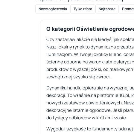
Nowe ogłoszenia
Tylko z foto
Najtańsze
Promo
O kategorii Oświetlenie ogrodow
Czy zastanawialiście się kiedyś, jak spe
Nasz lokalny rynek to dynamiczna przes
iluminacjom. W Twojej okolicy klienci cor
ścienne odporne na warunki atmosferyczne 
produktów z wyższej półki, od markowych 
zewnętrznej szybko się zwróci.
Dynamika handlu opiera się na wyraźnej 
dekoracji. To właśnie na platformie 1G.pl,
nowych zestawów oświetleniowych. Nasza t
dekoracyjne latarnie ogrodowe. Jeśli pla
do tysięcy odbiorców w krótkim czasie.
Wygoda i szybkość to fundamenty udanej w