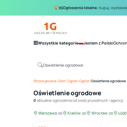
Ogłoszenia lokalne.
Kupuj, wystawiaj
1G
1G
GIEŁDA NR 1 W POLSCE
Wszystkie kategorie
Jestem z Polski
Ochro
Strona główna
›
Dom i Ogród
›
Ogród
›
Oświetlenie ogrodowe
Oświetlenie ogrodowe
0
aktualne ogłoszenia od osób prywatnych i agencji
Warszawa
Kraków
Wrocław
Łód
(0)
(0)
(0)