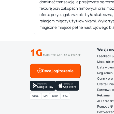
domknąć transakcję, a przejrzyste ogłosz
fakturę przy zakupach firmowych oraz możl
oferta przyciągała wzrok i była skuteczn
relacjom między użytkownikami. Wykorzys
magiczne miejsce pełne nastrojowego blas
1G
Wersja mo
MARKETPLACE · #1 W POLSCE
Feedback &
Mapa stro
Lista woje
Dodaj ogłoszenie
Regulamin
Cennik pro
Pobierz w
Pobierz w
Oferta Dnia
Google Play
App Store
Darmowe o
Reklama
VISA
MC
BLIK
P24
API / dla 
Pomoc / 💬 
Bezpiecze