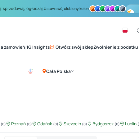
, sprzedawaj, ogłaszaj.
Ustaw swój ulubiony kolor:
na zamówień
1G Insights
Otwórz swój sklep
Zwolnienie z podatku
|
Cała Polska
ź
Poznań
Gdańsk
Szczecin
Bydgoszcz
Lublin
(0)
(0)
(0)
(0)
(0)