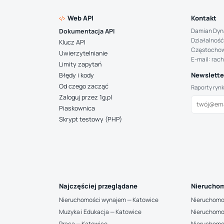
Web API
Kontakt
Damian Dyn
Dokumentacja API
Działalność
Klucz API
Częstocho
Uwierzytelnianie
E-mail: rac
Limity zapytań
Newsletter
Błędy i kody
Od czego zacząć
Raporty ryn
Zaloguj przez 1g.pl
Piaskownica
Skrypt testowy (PHP)
Najczęściej przeglądane
Nieruchom
Nieruchomości wynajem — Katowice
Nieruchomo
Muzyka i Edukacja — Katowice
Nieruchomo
Praca — Katowice
Nieruchomo