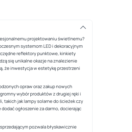
rofesjonalnemu projektowaniu świetlnemu?
owoczesnym systemom LED i dekoracyjnym
zczędne reflektory punktowe, kinkiety
dzą się unikalne okazje na znalezienie
, że inwestycja w estetykę przestrzeni
zkodzonych opraw oraz zakup nowych
ogromny wybór produktów z drugiej ręki i
takich jak lampy solarne do ścieżek czy
e dodać ogłoszenie za darmo, docierając
b sprzedającym pozwala błyskawicznie