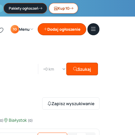
Pakiety ogłoszeń
Kup 1G
Menu
Dodaj ogłoszenie
1G
Szukaj
Zapisz wyszukiwanie
Białystok
(0)
(0)