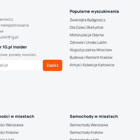
Popularne wyszukiwania
arowicz
Zwierzęta Bydgoszcz
 nierejestrowana
Dla Dzieci Białystok
wa
Motoryzacja Gdynia
hunki@1g.pl
Zdrowie i Uroda Lublin
 1G.pl Insider
Wypożyczalnia Wrocław
kowe, porady, nowości.
Budowa i Remont Kraków
Antyki i Kolekcje Katowice
Zapisz
ości w miastach
Samochody w miastach
ści Warszawa
Samochody Warszawa
ści Kraków
Samochody Kraków
ści Łódź
Samochody Łódź