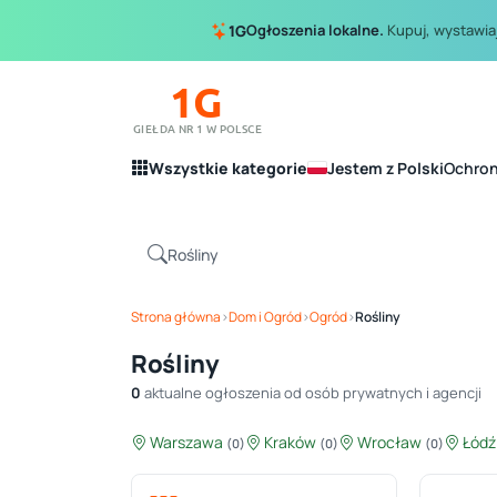
Ogłoszenia lokalne.
Kupuj, wystawiaj
1G
1G
GIEŁDA NR 1 W POLSCE
Wszystkie kategorie
Jestem z Polski
Ochro
Strona główna
›
Dom i Ogród
›
Ogród
›
Rośliny
Rośliny
0
aktualne ogłoszenia od osób prywatnych i agencji
Warszawa
Kraków
Wrocław
Łód
(0)
(0)
(0)