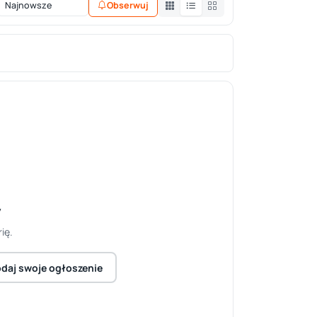
Obserwuj
y
ię.
daj swoje ogłoszenie