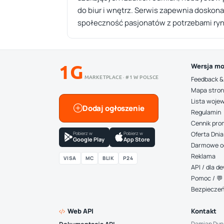
do biur i wnętrz. Serwis zapewnia doskona
społeczność pasjonatów z potrzebami ryn
1G
Wersja mo
MARKETPLACE · #1 W POLSCE
Feedback &
Mapa stro
Lista woje
Dodaj ogłoszenie
Regulamin
Cennik pro
Pobierz w
Pobierz w
Oferta Dnia
Google Play
App Store
Darmowe o
Reklama
VISA
MC
BLIK
P24
API / dla 
Pomoc / 💬 
Bezpiecze
Web API
Kontakt
Damian Dyn