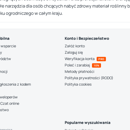
łe narzędzia dla osób chcących nabyć zdrowy materiał roślinny 
ku ogrodniczego w całym kraju.
bilna
Konto i Bezpieczeństwo
 wsparcie
Załóż konto
ny
Zaloguj się
wództw
Weryfikacja konta
PRO
Poleć i zarabiaj
10%
mocji
Metody płatności
Polityka prywatności (RODO)
głoszenia z kodem
Polityka cookies
deweloperów
Czat online
ństwo
Popularne wyszukiwania
arowicz