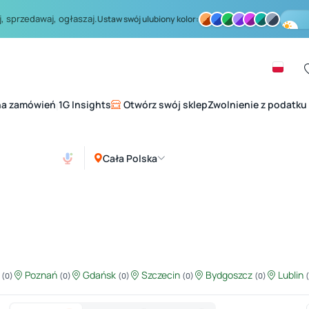
, sprzedawaj, ogłaszaj.
Ustaw swój ulubiony kolor:
na zamówień
1G Insights
Otwórz swój sklep
Zwolnienie z podatku
|
Cała Polska
ź
Poznań
Gdańsk
Szczecin
Bydgoszcz
Lublin
(0)
(0)
(0)
(0)
(0)