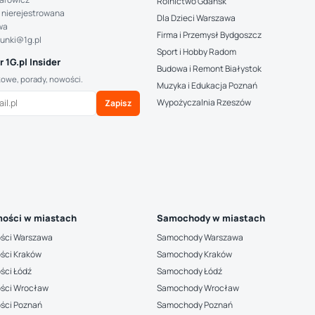
Rolnictwo Gdańsk
 nierejestrowana
Dla Dzieci Warszawa
wa
Firma i Przemysł Bydgoszcz
hunki@1g.pl
Sport i Hobby Radom
 1G.pl Insider
Budowa i Remont Białystok
kowe, porady, nowości.
Muzyka i Edukacja Poznań
Wypożyczalnia Rzeszów
Zapisz
ości w miastach
Samochody w miastach
ści Warszawa
Samochody Warszawa
ści Kraków
Samochody Kraków
ści Łódź
Samochody Łódź
ści Wrocław
Samochody Wrocław
ści Poznań
Samochody Poznań