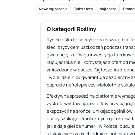
Nowe ogłoszenia
Tylko z foto
Najtańsze
Promo
O kategorii Rośliny
Rynek roślin to specyficzna nisza, gdzie 
sieci z ryzykiem uszkodzeń podczas trans
gwarancję, że Twoja inwestycja to zdrowe 
Kupując lokalnie i korzystając z ofert od 
zmiażdżone w paczce. Ogłoszenia drobne po
Twojej dzielnicy gwarantują bezpieczny z
paprocie nefrolepis czy wieloletnie sukul
Efektywna sprzedaż na platformie wymaga 
zysk dla wystawiającego. Aby przyciągnąć 
ekspozycji na słońce, unikając ogólników
osoby szukające konkretnych gatunków, ta
jakie daje giełda numer 1 w Polsce, buduje
szukających rzadkich odmian, hobbystów 