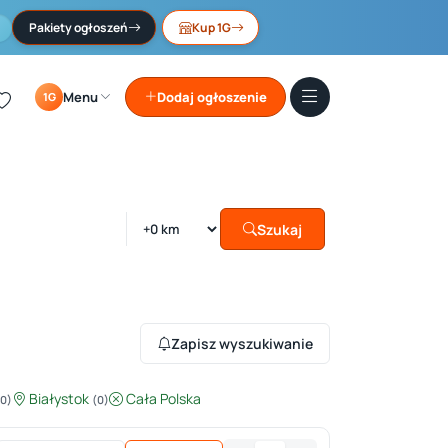
Pakiety ogłoszeń
Kup 1G
Menu
Dodaj ogłoszenie
1G
Szukaj
Zapisz wyszukiwanie
Białystok
Cała Polska
(0)
(0)