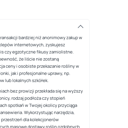
transakcji bardziej niż anonimowy zakup w
sklepów internetowych, zyskujesz
is czy egzotyczne fikusy zamiolistne.
pewność, że liście nie zostaną
a ceny i osobiste przekazanie rośliny w
ki, jak i profesjonalne uprawy, np.
ów lub lokalnych szkółek.
iach bez prowizji przekłada się na wyższy
nicy, rodzaj podłoża czy stopień
ach spotkań w Twojej okolicy przyciąga
sansewieria. Wykorzystując narzędzia,
o przestrzeń dla kolekcjonerów
jących masowe dostawy roślin ozdobnych