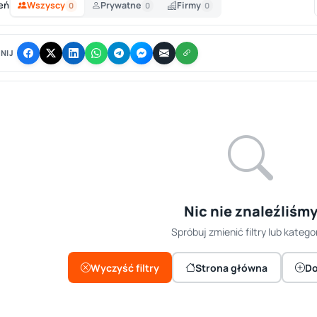
eń
Wszyscy
Prywatne
Firmy
0
0
0
NIJ
Nic nie znaleźliśm
Spróbuj zmienić filtry lub kategor
Wyczyść filtry
Strona główna
Do