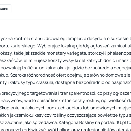
wane
fizyczna kontrola stanu zdrowia egzemplarza decyduje o sukcesie 
portu kurierskiego. Wybierając lokalną giełdę ogłoszeń zamiast 
okazy, takie jak rzadkie monstery variegata, storczyki phalaenops
mieszkańców, eliminujesz koszty wysyłki delikatnych donic i masz 
zwalają trafić na unikalne okazje, gdzie bezpośrednia negocjacj
akup. Szeroka różnorodność ofert obejmuje zarówno domowe zielon
enty i kaktusy typu crassula, dostępne bezpośrednio od pasjonat
precyzyjnego targetowania i transparentności, co przy ogłoszen
nabywców, warto opisać konkretne cechy rośliny, np. wielkość do
. Skupienie na lokalnych punktach odbioru lub umówionych miejsc
kich jak zamiokulkasy czy rośliny oczyszczające powietrze typu 
sz zaufanie jako sprzedawca. Kategoria Rośliny na portalu 1G.pl t
pragnących odświeżyć swój balkon oraz profesjonalistów oferu