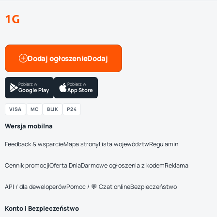
1G
Dodaj ogłoszenie
Pobierz w
Pobierz w
Google Play
App Store
VISA
MC
BLIK
P24
Wersja mobilna
Feedback & wsparcie
Mapa strony
Lista województw
Regulamin
Cennik promocji
Oferta Dnia
Darmowe ogłoszenia z kodem
Reklama
API / dla deweloperów
Pomoc / 💬 Czat online
Bezpieczeństwo
Konto i Bezpieczeństwo