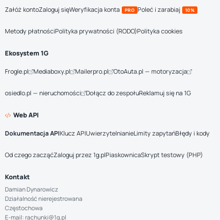
Załóż konto
Zaloguj się
Weryfikacja konta
Poleć i zarabiaj
PRO
10%
Metody płatności
Polityka prywatności (RODO)
Polityka cookies
Ekosystem 1G
Frogle.pl
Mediaboxy.pl
Mailerpro.pl
OtoAuta.pl — motoryzacja
osiedlo.pl — nieruchomości
Dołącz do zespołu
Reklamuj się na 1G
Web API
Dokumentacja API
Klucz API
Uwierzytelnianie
Limity zapytań
Błędy i kody
Od czego zacząć
Zaloguj przez 1g.pl
Piaskownica
Skrypt testowy (PHP)
Kontakt
Damian Dynarowicz
Działalność nierejestrowana
Częstochowa
E-mail: rachunki@1g.pl