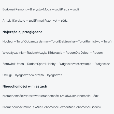
Budowa i Remont — Białystok
Moda — Łódź
Praca — Łódź
Antyki i Kolekcje — Łódź
Firma i Przemysł — Łódź
Najczęściej przeglądane
Noclegi — Toruń
Oddam za darmo — Toruń
Elektronika — Toruń
Rolnictwo — Toruń
Wypożyczalnia — Radom
Muzyka i Edukacja — Radom
Dla Dzieci — Radom
Zdrowie i Uroda — Radom
Sport i Hobby — Bydgoszcz
Motoryzacja — Bydgoszcz
Usługi — Bydgoszcz
Zwierzęta — Bydgoszcz
Nieruchomości w miastach
Nieruchomości Warszawa
Nieruchomości Kraków
Nieruchomości Łódź
Nieruchomości Wrocław
Nieruchomości Poznań
Nieruchomości Gdańsk