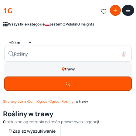
1G
Wszystkie kategorie
Jestem z Polski
1G Insights
trawy
Strona główna
›
Dom i Ogród
›
Ogród
›
Rośliny
›
w trawy
Rośliny w trawy
0
aktualne ogłoszenia od osób prywatnych i agencji
Zapisz wyszukiwanie