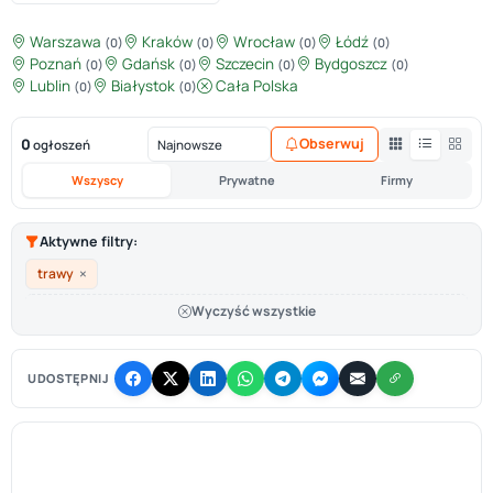
Warszawa
Kraków
Wrocław
Łódź
(0)
(0)
(0)
(0)
Poznań
Gdańsk
Szczecin
Bydgoszcz
(0)
(0)
(0)
(0)
Lublin
Białystok
Cała Polska
(0)
(0)
0
Obserwuj
ogłoszeń
Wszyscy
Prywatne
Firmy
Aktywne filtry:
×
trawy
Wyczyść wszystkie
UDOSTĘPNIJ