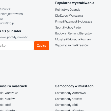
Popularne wyszukiwania
arowicz
Rolnictwo Gdańsk
 nierejestrowana
Dla Dzieci Warszawa
wa
Firma i Przemysł Bydgoszcz
hunki@1g.pl
Sport i Hobby Radom
 1G.pl Insider
Budowa i Remont Białystok
kowe, porady, nowości.
Muzyka i Edukacja Poznań
Wypożyczalnia Rzeszów
Zapisz
ości w miastach
Samochody w miastach
ści Warszawa
Samochody Warszawa
ści Kraków
Samochody Kraków
ści Łódź
Samochody Łódź
ści Wrocław
Samochody Wrocław