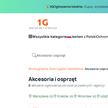
Ogłoszenia lokalne.
Kupuj, wystawiaj
1G
1G
GIEŁDA NR 1 W POLSCE
Wszystkie kategorie
Jestem z Polski
Ochro
Strona główna
›
Dom i Ogród
›
Oświetlenie
›
Akcesoria i osprz
Akcesoria i osprzęt
0
aktualne ogłoszenia od osób prywatnych i agencji
Warszawa
Kraków
Wrocław
Łód
(0)
(0)
(0)