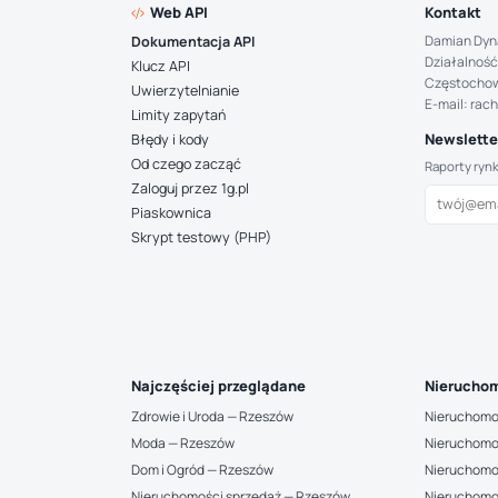
Web API
Kontakt
Damian Dyn
Dokumentacja API
Działalność
Klucz API
Częstocho
Uwierzytelnianie
E-mail: rac
Limity zapytań
Newsletter
Błędy i kody
Od czego zacząć
Raporty ryn
Zaloguj przez 1g.pl
Piaskownica
Skrypt testowy (PHP)
Najczęściej przeglądane
Nieruchom
Zdrowie i Uroda — Rzeszów
Nieruchomo
Moda — Rzeszów
Nieruchomo
Dom i Ogród — Rzeszów
Nieruchomo
Nieruchomości sprzedaż — Rzeszów
Nieruchomo