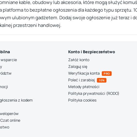
apomniane kable, obudowy lub akcesoria, które mogą służyć komuś
platforma to bezpłatne ogłoszenia dla każdego typu sprzętu. 1G.
owym ulubionym gadżetem. Dodaj swoje ogłoszenie już teraz i d
kalnej przestrzeni handlowej.
bilna
Konto i Bezpieczeństwo
 wsparcie
Załóż konto
ny
Zaloguj się
wództw
Weryfikacja konta
PRO
Poleć i zarabiaj
10%
mocji
Metody płatności
Polityka prywatności (RODO)
głoszenia z kodem
Polityka cookies
deweloperów
Czat online
ństwo