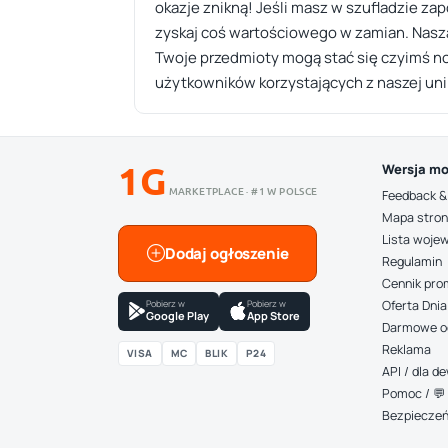
okazje znikną! Jeśli masz w szufladzie z
zyskaj coś wartościowego w zamian. Nasza 
Twoje przedmioty mogą stać się czyimś n
użytkowników korzystających z naszej uni
1G
Wersja mo
MARKETPLACE · #1 W POLSCE
Feedback &
Mapa stro
Lista woje
Dodaj ogłoszenie
Regulamin
Cennik pro
Pobierz w
Pobierz w
Oferta Dnia
Google Play
App Store
Darmowe o
Reklama
VISA
MC
BLIK
P24
API / dla 
Pomoc / 💬 
Bezpiecze