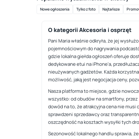
Nowe ogłoszenia
Tylko z foto
Najtańsze
Promo
O kategorii Akcesoria i osprzęt
Pani Maria właśnie odkryła, że jej wysłuż
pojemnościowym do nagrywania podcastów
gdzie lokalna giełda ogłoszeń oferuje dost
dedykowane etui na iPhone'a, przedłużacz
nieużywanych gadżetów. Każda korzystna w
możliwość, jaką jest negocjacja ceny, pozw
Nasza platforma to miejsce, gdzie nowocz
wszystko: od obudów na smartfony, przez k
dowód na to, że atrakcyjna cena nie musi 
sprawdzeni sprzedawcy oraz transparentnoś
oszczędność na kosztach wysyłki tych d
Sezonowość lokalnego handlu sprawia, że 