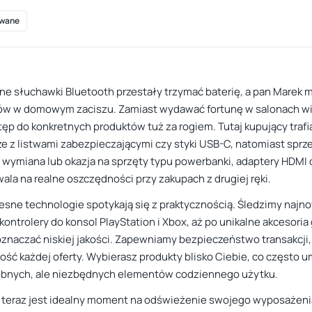
wane
one słuchawki Bluetooth przestały trzymać baterię, a pan Marek 
 w domowym zaciszu. Zamiast wydawać fortunę w salonach wielk
ęp do konkretnych produktów tuż za rogiem. Tutaj kupujący trafia
e z listwami zabezpieczającymi czy styki USB-C, natomiast sprze
ymiana lub okazja na sprzęty typu powerbanki, adaptery HDMI cz
ala na realne oszczędności przy zakupach z drugiej ręki.
esne technologie spotykają się z praktycznością. Śledzimy najno
ontrolery do konsol PlayStation i Xbox, aż po unikalne akcesoria
oznaczać niskiej jakości. Zapewniamy bezpieczeństwo transakcji
ć każdej oferty. Wybierasz produkty blisko Ciebie, co często um
robnych, ale niezbędnych elementów codziennego użytku.
teraz jest idealny moment na odświeżenie swojego wyposażenia 