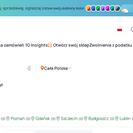
, sprzedawaj, ogłaszaj.
Ustaw swój ulubiony kolor:
na zamówień
1G Insights
Otwórz swój sklep
Zwolnienie z podatku
|
Cała Polska
ęt
ź
Poznań
Gdańsk
Szczecin
Bydgoszcz
Lublin
(0)
(0)
(0)
(0)
(0)