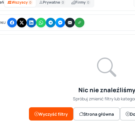
eń
Wszyscy
Prywatne
Firmy
0
0
0
NIJ
Nic nie znaleźliśm
Spróbuj zmienić filtry lub kategor
Wyczyść filtry
Strona główna
Do