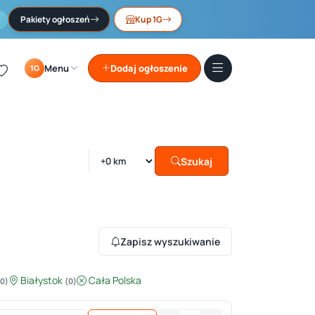
Pakiety ogłoszeń
Kup 1G
Menu
Dodaj ogłoszenie
1G
Szukaj
Zapisz wyszukiwanie
Białystok
Cała Polska
(0)
(0)