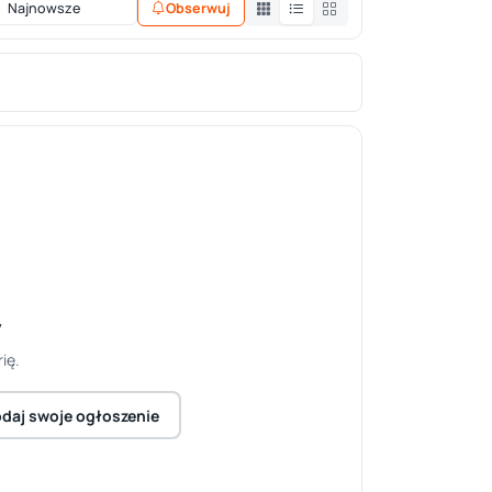
Obserwuj
y
ię.
daj swoje ogłoszenie