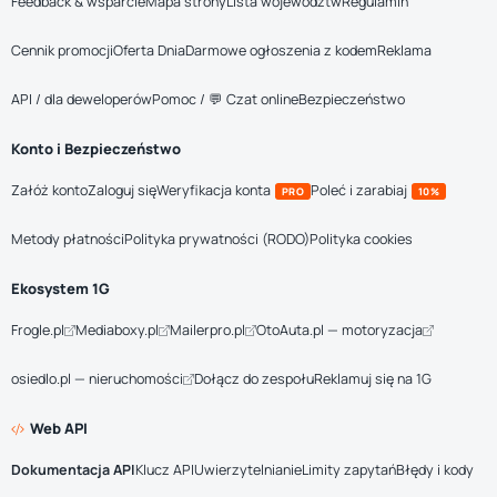
Feedback & wsparcie
Mapa strony
Lista województw
Regulamin
Cennik promocji
Oferta Dnia
Darmowe ogłoszenia z kodem
Reklama
API / dla deweloperów
Pomoc / 💬 Czat online
Bezpieczeństwo
Konto i Bezpieczeństwo
Załóż konto
Zaloguj się
Weryfikacja konta
Poleć i zarabiaj
PRO
10%
Metody płatności
Polityka prywatności (RODO)
Polityka cookies
Ekosystem 1G
Frogle.pl
Mediaboxy.pl
Mailerpro.pl
OtoAuta.pl — motoryzacja
osiedlo.pl — nieruchomości
Dołącz do zespołu
Reklamuj się na 1G
Web API
Dokumentacja API
Klucz API
Uwierzytelnianie
Limity zapytań
Błędy i kody