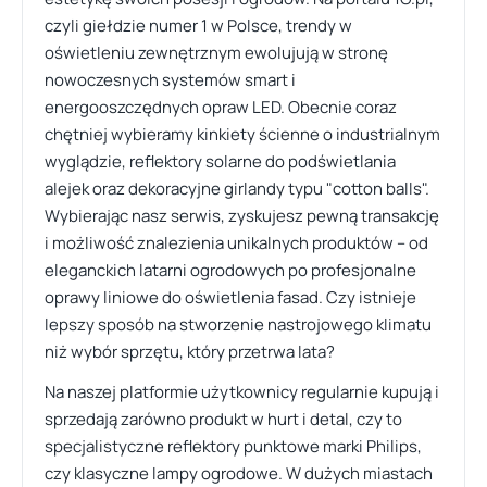
czyli giełdzie numer 1 w Polsce, trendy w
oświetleniu zewnętrznym ewolujują w stronę
nowoczesnych systemów smart i
energooszczędnych opraw LED. Obecnie coraz
chętniej wybieramy kinkiety ścienne o industrialnym
wyglądzie, reflektory solarne do podświetlania
alejek oraz dekoracyjne girlandy typu "cotton balls".
Wybierając nasz serwis, zyskujesz pewną transakcję
i możliwość znalezienia unikalnych produktów – od
eleganckich latarni ogrodowych po profesjonalne
oprawy liniowe do oświetlenia fasad. Czy istnieje
lepszy sposób na stworzenie nastrojowego klimatu
niż wybór sprzętu, który przetrwa lata?
Na naszej platformie użytkownicy regularnie kupują i
sprzedają zarówno produkt w hurt i detal, czy to
specjalistyczne reflektory punktowe marki Philips,
czy klasyczne lampy ogrodowe. W dużych miastach