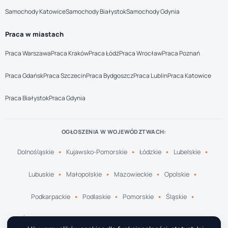
Samochody Katowice
Samochody Białystok
Samochody Gdynia
Praca w miastach
Praca Warszawa
Praca Kraków
Praca Łódź
Praca Wrocław
Praca Poznań
Praca Gdańsk
Praca Szczecin
Praca Bydgoszcz
Praca Lublin
Praca Katowice
Praca Białystok
Praca Gdynia
OGŁOSZENIA W WOJEWÓDZTWACH:
Dolnośląskie
Kujawsko-Pomorskie
Łódzkie
Lubelskie
Lubuskie
Małopolskie
Mazowieckie
Opolskie
Podkarpackie
Podlaskie
Pomorskie
Śląskie
Świętokrzyskie
Warmińsko-Mazurskie
Wielkopolskie