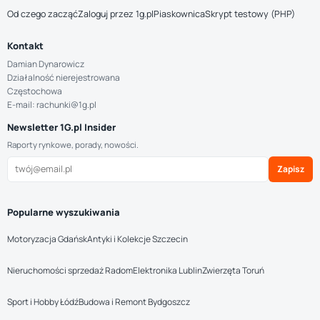
Od czego zacząć
Zaloguj przez 1g.pl
Piaskownica
Skrypt testowy (PHP)
Kontakt
Damian Dynarowicz
Działalność nierejestrowana
Częstochowa
E-mail: rachunki@1g.pl
Newsletter 1G.pl Insider
Raporty rynkowe, porady, nowości.
Zapisz
Popularne wyszukiwania
Motoryzacja Gdańsk
Antyki i Kolekcje Szczecin
Nieruchomości sprzedaż Radom
Elektronika Lublin
Zwierzęta Toruń
Sport i Hobby Łódź
Budowa i Remont Bydgoszcz