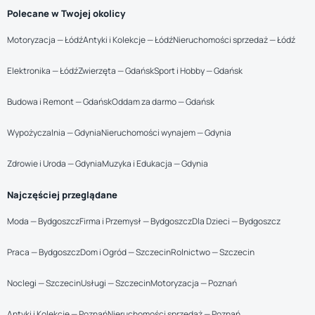
Polecane w Twojej okolicy
Motoryzacja — Łódź
Antyki i Kolekcje — Łódź
Nieruchomości sprzedaż — Łódź
Elektronika — Łódź
Zwierzęta — Gdańsk
Sport i Hobby — Gdańsk
Budowa i Remont — Gdańsk
Oddam za darmo — Gdańsk
Wypożyczalnia — Gdynia
Nieruchomości wynajem — Gdynia
Zdrowie i Uroda — Gdynia
Muzyka i Edukacja — Gdynia
Najczęściej przeglądane
Moda — Bydgoszcz
Firma i Przemysł — Bydgoszcz
Dla Dzieci — Bydgoszcz
Praca — Bydgoszcz
Dom i Ogród — Szczecin
Rolnictwo — Szczecin
Noclegi — Szczecin
Usługi — Szczecin
Motoryzacja — Poznań
Antyki i Kolekcje — Poznań
Nieruchomości sprzedaż — Poznań