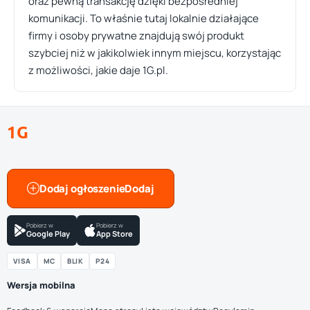
oraz pewną transakcję dzięki bezpośredniej
komunikacji. To właśnie tutaj lokalnie działające
firmy i osoby prywatne znajdują swój produkt
szybciej niż w jakikolwiek innym miejscu, korzystając
z możliwości, jakie daje 1G.pl.
1G
Dodaj ogłoszenie
Pobierz w
Pobierz w
Google Play
App Store
VISA
MC
BLIK
P24
Wersja mobilna