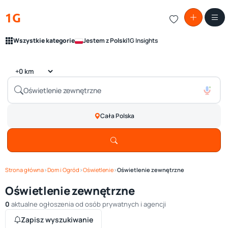
1G
Wszystkie kategorie
Jestem z Polski
1G Insights
Cała Polska
Strona główna
›
Dom i Ogród
›
Oświetlenie
›
Oświetlenie zewnętrzne
Oświetlenie zewnętrzne
0
aktualne ogłoszenia od osób prywatnych i agencji
Zapisz wyszukiwanie