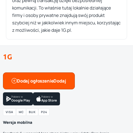
oraz pewną transakcję dzięki bezpośredniej
komunikacji. To właśnie tutaj lokalnie działające
firmy i osoby prywatne znajdują swój produkt
szybciej niż w jakikolwiek innym miejscu, korzystając
z możliwości, jakie daje 1G.pl.
1G
Dodaj ogłoszenie
Pobierz w
Pobierz w
Google Play
App Store
VISA
MC
BLIK
P24
Wersja mobilna