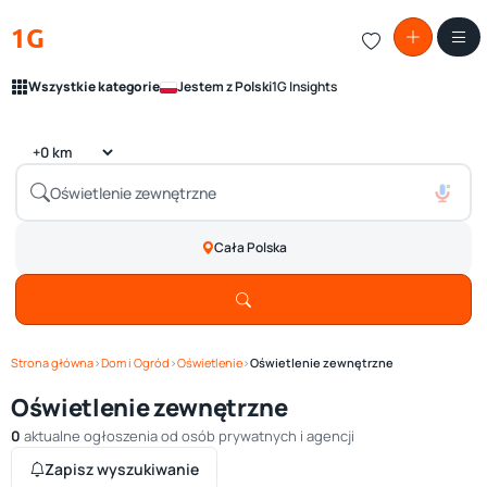
1G
Wszystkie kategorie
Jestem z Polski
1G Insights
Cała Polska
Strona główna
›
Dom i Ogród
›
Oświetlenie
›
Oświetlenie zewnętrzne
Oświetlenie zewnętrzne
0
aktualne ogłoszenia od osób prywatnych i agencji
Zapisz wyszukiwanie