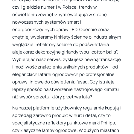
czyli giełdzie numer 1 w Polsce, trendy w
oświetleniu zewnętrznym ewolujują w stronę
nowoczesnych systemów smart i
energooszczędnych opraw LED. Obecnie coraz
chętniej wybieramy kinkiety ścienne o industrialnym
wyglądzie, reflektory solarne do podświetlania
alejek oraz dekoracyjne girlandy typu "cotton balls".
Wybierając nasz serwis, zyskujesz pewną transakcję
i możliwość znalezienia unikalnych produktów – od
eleganckich latarni ogrodowych po profesjonalne
oprawy liniowe do oświetlenia fasad. Czy istnieje
lepszy sposób na stworzenie nastrojowego klimatu
niż wybór sprzętu, który przetrwa lata?
Na naszej platformie użytkownicy regularnie kupują i
sprzedają zarówno produkt w hurt i detal, czy to
specjalistyczne reflektory punktowe marki Philips,
czy klasyczne lampy ogrodowe. W dużych miastach