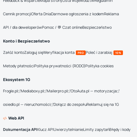
Feedback & wsparcie
Mapa strony
Lista województw
Regulamin
Cennik promocji
Oferta Dnia
Darmowe ogłoszenia z kodem
Reklama
API / dla deweloperów
Pomoc / 💬 Czat online
Bezpieczeństwo
Konto i Bezpieczeństwo
Załóż konto
Zaloguj się
Weryfikacja konta
Poleć i zarabiaj
PRO
10%
Metody płatności
Polityka prywatności (RODO)
Polityka cookies
Ekosystem 1G
Frogle.pl
Mediaboxy.pl
Mailerpro.pl
OtoAuta.pl — motoryzacja
osiedlo.pl — nieruchomości
Dołącz do zespołu
Reklamuj się na 1G
Web API
Dokumentacja API
Klucz API
Uwierzytelnianie
Limity zapytań
Błędy i kody