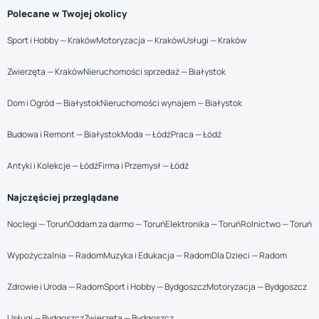
Polecane w Twojej okolicy
Sport i Hobby — Kraków
Motoryzacja — Kraków
Usługi — Kraków
Zwierzęta — Kraków
Nieruchomości sprzedaż — Białystok
Dom i Ogród — Białystok
Nieruchomości wynajem — Białystok
Budowa i Remont — Białystok
Moda — Łódź
Praca — Łódź
Antyki i Kolekcje — Łódź
Firma i Przemysł — Łódź
Najczęściej przeglądane
Noclegi — Toruń
Oddam za darmo — Toruń
Elektronika — Toruń
Rolnictwo — Toruń
Wypożyczalnia — Radom
Muzyka i Edukacja — Radom
Dla Dzieci — Radom
Zdrowie i Uroda — Radom
Sport i Hobby — Bydgoszcz
Motoryzacja — Bydgoszcz
Usługi — Bydgoszcz
Zwierzęta — Bydgoszcz