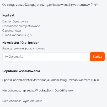
Od czego zacząć
Zaloguj przez 1g.pl
Piaskownica
Skrypt testowy (PHP)
Kontakt
Damian Dynarowicz
Działalność nierejestrowana
Częstochowa
E-mail: rachunki@1g.pl
Newsletter 1G.pl Insider
Raporty rynkowe, porady, nowości.
Zapisz
Popularne wyszukiwania
Sport i Hobby Białystok
Motoryzacja Radom
Usługi Poznań
Zwierzęta Lublin
Nieruchomości sprzedaż Wrocław
Dom i Ogród Kraków
Nieruchomości wynajem Toruń