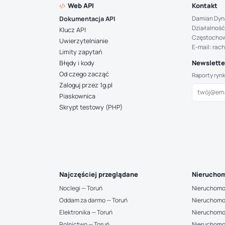
Web API
Kontakt
Damian Dyn
Dokumentacja API
Działalność
Klucz API
Częstocho
Uwierzytelnianie
E-mail: rac
Limity zapytań
Newsletter
Błędy i kody
Od czego zacząć
Raporty ryn
Zaloguj przez 1g.pl
Piaskownica
Skrypt testowy (PHP)
Najczęściej przeglądane
Nieruchom
Noclegi — Toruń
Nieruchomo
Oddam za darmo — Toruń
Nieruchomo
Elektronika — Toruń
Nieruchomo
Rolnictwo — Toruń
Nieruchomo