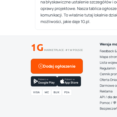
na błyskawiczne ustalenie szczegółów i o
oprawy projektowe. Nasza tablica ogłosze
komunikacji. To właśnie tutaj lokalnie dzi
możliwości, jakie daje 1G.pl.
1G
Wersja mo
MARKETPLACE · #1 W POLSCE
Feedback &
Mapa stro
Lista woje
Dodaj ogłoszenie
Regulamin
Cennik pro
Pobierz w
Pobierz w
Oferta Dnia
Google Play
App Store
Darmowe o
Reklama
VISA
MC
BLIK
P24
API / dla 
Pomoc / 💬 
Bezpiecze