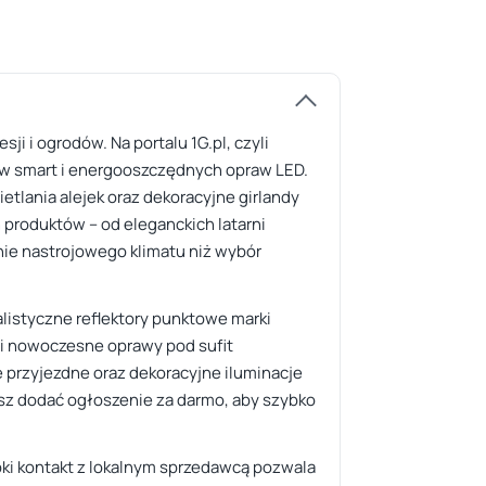
ji i ogrodów. Na portalu 1G.pl, czyli
w smart i energooszczędnych opraw LED.
etlania alejek oraz dekoracyjne girlandy
h produktów – od eleganckich latarni
nie nastrojowego klimatu niż wybór
jalistyczne reflektory punktowe marki
 i nowoczesne oprawy pod sufit
e przyjezdne oraz dekoracyjne iluminacje
sz dodać ogłoszenie za darmo, aby szybko
bki kontakt z lokalnym sprzedawcą pozwala