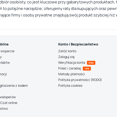
dbiór osobisty, co jest kluczowe przy gabarytowych produktach, 
ń to potężne narzędzie; oferujemy raty dla kupujących oraz pewn
ałające firmy i osoby prywatne znajdują swój produkt szybciej niż 
bilna
Konto i Bezpieczeństwo
 wsparcie
Załóż konto
ny
Zaloguj się
wództw
Weryfikacja konta
PRO
Poleć i zarabiaj
10%
mocji
Metody płatności
Polityka prywatności (RODO)
głoszenia z kodem
Polityka cookies
deweloperów
Czat online
ństwo