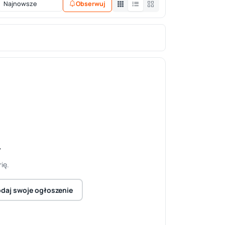
Obserwuj
y
ię.
daj swoje ogłoszenie