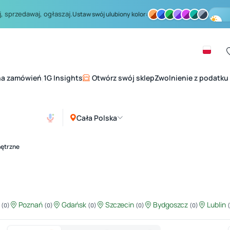
, sprzedawaj, ogłaszaj.
Ustaw swój ulubiony kolor:
na zamówień
1G Insights
Otwórz swój sklep
Zwolnienie z podatku
|
Cała Polska
nętrzne
ź
Poznań
Gdańsk
Szczecin
Bydgoszcz
Lublin
(0)
(0)
(0)
(0)
(0)