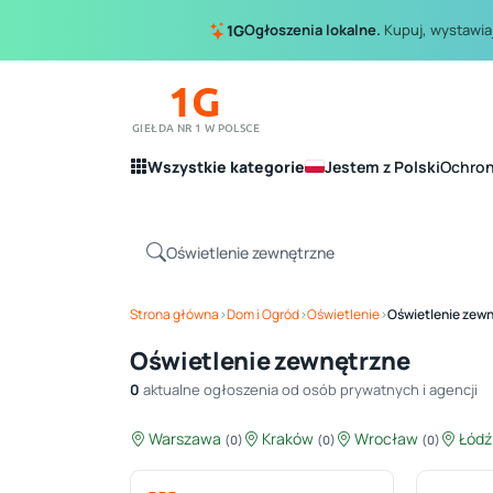
Ogłoszenia lokalne.
Kupuj, wystawiaj
1G
1G
GIEŁDA NR 1 W POLSCE
Wszystkie kategorie
Jestem z Polski
Ochro
Strona główna
›
Dom i Ogród
›
Oświetlenie
›
Oświetlenie zew
Oświetlenie zewnętrzne
0
aktualne ogłoszenia od osób prywatnych i agencji
Warszawa
Kraków
Wrocław
Łód
(0)
(0)
(0)