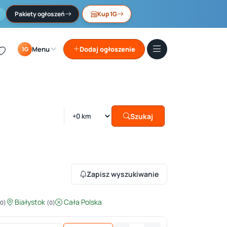
Pakiety ogłoszeń
Kup 1G
Menu
Dodaj ogłoszenie
1G
Szukaj
Zapisz wyszukiwanie
Białystok
Cała Polska
(0)
(0)