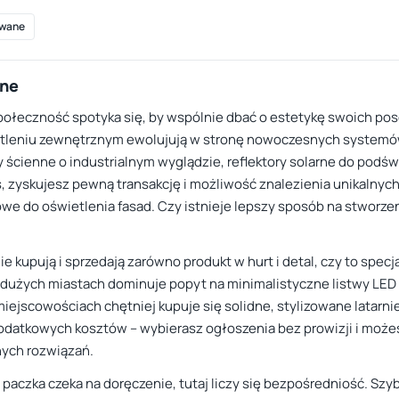
wane
zne
społeczność spotyka się, by wspólnie dbać o estetykę swoich poses
ietleniu zewnętrznym ewolujują w stronę nowoczesnych systemó
 ścienne o industrialnym wyglądzie, reflektory solarne do podświ
is, zyskujesz pewną transakcję i możliwość znalezienia unikalnyc
we do oświetlenia fasad. Czy istnieje lepszy sposób na stworze
e kupują i sprzedają zarówno produkt w hurt i detal, czy to spec
 dużych miastach dominuje popyt na minimalistyczne listwy LED
ejscowościach chętniej kupuje się solidne, stylizowane latarni
odatkowych kosztów – wybierasz ogłoszenia bez prowizji i może
nych rozwiązań.
paczka czeka na doręczenie, tutaj liczy się bezpośredniość. Szy