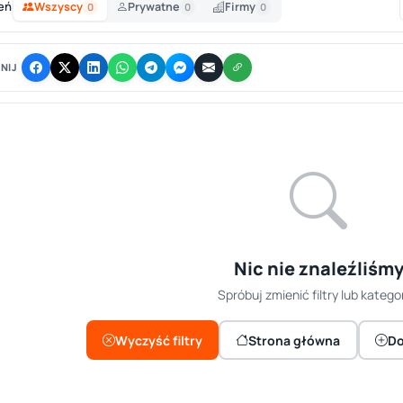
eń
Wszyscy
Prywatne
Firmy
0
0
0
NIJ
Nic nie znaleźliśm
Spróbuj zmienić filtry lub kategor
Wyczyść filtry
Strona główna
Do