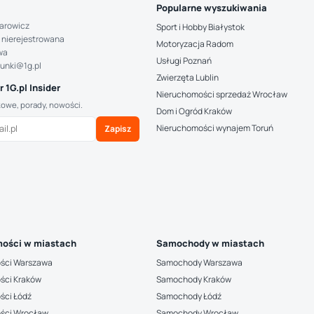
Popularne wyszukiwania
arowicz
Sport i Hobby Białystok
 nierejestrowana
Motoryzacja Radom
wa
Usługi Poznań
hunki@1g.pl
Zwierzęta Lublin
 1G.pl Insider
Nieruchomości sprzedaż Wrocław
kowe, porady, nowości.
Dom i Ogród Kraków
Nieruchomości wynajem Toruń
Zapisz
ości w miastach
Samochody w miastach
ści Warszawa
Samochody Warszawa
ści Kraków
Samochody Kraków
ści Łódź
Samochody Łódź
ści Wrocław
Samochody Wrocław