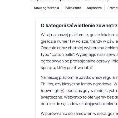
Nowe ogłoszenia
Tylko z foto
Najtańsze
Promo
O kategorii Oświetlenie zewnętr
Witaj na naszej platformie, gdzie lokalna 
giełdzie numer 1 w Polsce, trendy w ośw
Obecnie coraz chętniej wybieramy kinkiety
typu "cotton balls". Wybierając nasz serw
ogrodowych po profesjonalne oprawy linio
sprzętu, który przetrwa lata?
Na naszej platformie użytkownicy regularni
Philips, czy klasyczne lampy ogrodowe. W
(downlighty), podczas gdy w mniejszych mi
świąteczne. Wszystko to oferujemy bez d
dotrzeć do sąsiadów szukających konkret
W porównaniu do zamówień w sieci, gdzie 