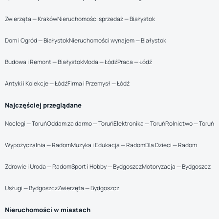
Zwierzęta — Kraków
Nieruchomości sprzedaż — Białystok
Dom i Ogród — Białystok
Nieruchomości wynajem — Białystok
Budowa i Remont — Białystok
Moda — Łódź
Praca — Łódź
Antyki i Kolekcje — Łódź
Firma i Przemysł — Łódź
Najczęściej przeglądane
Noclegi — Toruń
Oddam za darmo — Toruń
Elektronika — Toruń
Rolnictwo — Toruń
Wypożyczalnia — Radom
Muzyka i Edukacja — Radom
Dla Dzieci — Radom
Zdrowie i Uroda — Radom
Sport i Hobby — Bydgoszcz
Motoryzacja — Bydgoszcz
Usługi — Bydgoszcz
Zwierzęta — Bydgoszcz
Nieruchomości w miastach