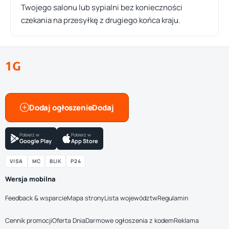
Twojego salonu lub sypialni bez konieczności
czekania na przesyłkę z drugiego końca kraju.
1G
Dodaj ogłoszenie
Pobierz w
Pobierz w
Google Play
App Store
VISA
MC
BLIK
P24
Wersja mobilna
Feedback & wsparcie
Mapa strony
Lista województw
Regulamin
Cennik promocji
Oferta Dnia
Darmowe ogłoszenia z kodem
Reklama