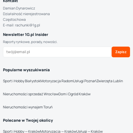
Kontakt
Damian Dynarowicz
Działalność nierejestrowana
Częstochowa
E-mail: rachunki@1g.pl
Newsletter 1G.pl Insider
Raporty rynkowe, porady, nowości.
Zapisz
Popularne wyszukiwania
Sport i Hobby Białystok
Motoryzacja Radom
Usługi Poznań
Zwierzęta Lublin
Nieruchomości sprzedaż Wrocław
Dom i Ogród Kraków
Nieruchomości wynajem Toruń
Polecane w Twojej okolicy
Sport i Hobby — Kraków
Motoryzacja — Kraków
Usługi — Kraków