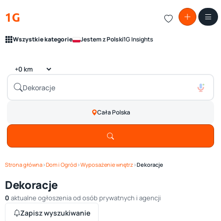
1G
Wszystkie kategorie
Jestem z Polski
1G Insights
Cała Polska
Strona główna
›
Dom i Ogród
›
Wyposażenie wnętrz
›
Dekoracje
Dekoracje
0
aktualne ogłoszenia od osób prywatnych i agencji
Zapisz wyszukiwanie