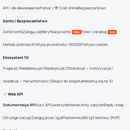
API / dla deweloperów
Pomoc / 💬 Czat online
Bezpieczeństwo
Konto i Bezpieczeństwo
Załóż konto
Zaloguj się
Weryfikacja konta
Poleć i zarabiaj
PRO
10%
Metody płatności
Polityka prywatności (RODO)
Polityka cookies
Ekosystem 1G
Frogle.pl
Mediaboxy.pl
Mailerpro.pl
OtoAuta.pl — motoryzacja
osiedlo.pl — nieruchomości
Dołącz do zespołu
Reklamuj się na 1G
Web API
Dokumentacja API
Klucz API
Uwierzytelnianie
Limity zapytań
Błędy i kody
Od czego zacząć
Zaloguj przez 1g.pl
Piaskownica
Skrypt testowy (PHP)