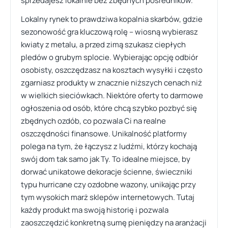
sprzedajesz lokalnie bez zbędnych pośredników.
Lokalny rynek to prawdziwa kopalnia skarbów, gdzie
sezonowość gra kluczową rolę – wiosną wybierasz
kwiaty z metalu, a przed zimą szukasz ciepłych
pledów o grubym splocie. Wybierając opcję odbiór
osobisty, oszczędzasz na kosztach wysyłki i często
zgarniasz produkty w znacznie niższych cenach niż
w wielkich sieciówkach. Niektóre oferty to darmowe
ogłoszenia od osób, które chcą szybko pozbyć się
zbędnych ozdób, co pozwala Ci na realne
oszczędności finansowe. Unikalność platformy
polega na tym, że łączysz z ludźmi, którzy kochają
swój dom tak samo jak Ty. To idealne miejsce, by
dorwać unikatowe dekoracje ścienne, świeczniki
typu hurricane czy ozdobne wazony, unikając przy
tym wysokich marż sklepów internetowych. Tutaj
każdy produkt ma swoją historię i pozwala
zaoszczędzić konkretną sumę pieniędzy na aranżacji