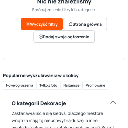
Nic nie znaleźliśmy
Spróbuj zmienić filtry lub kategorię.
Wyczyść filtry
Strona główna
Dodaj swoje ogłoszenie
Popularne wyszukiwania w okolicy
Nowe ogłoszenia
Tylko z foto
Najtańsze
Promowane
O kategorii Dekoracje
Zastanawialiście się kiedyś, dlaczego niektóre
wnętrza mają tę nieuchwytną duszę, a inne
wyglądają jak wyjęte z katalogu meblowego? Sekret