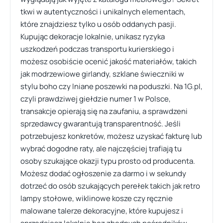
tkwi w autentyczności i unikalnych elementach,
które znajdziesz tylko u osób oddanych pasji.
Kupując dekoracje lokalnie, unikasz ryzyka
uszkodzeń podczas transportu kurierskiego i
możesz osobiście ocenić jakość materiałów, takich
jak modrzewiowe girlandy, szklane świeczniki w
stylu boho czy lniane poszewki na poduszki. Na 1G.pl,
czyli prawdziwej giełdzie numer 1 w Polsce,
transakcje opierają się na zaufaniu, a sprawdzeni
sprzedawcy gwarantują transparentność. Jeśli
potrzebujesz konkretów, możesz uzyskać fakturę lub
wybrać dogodne raty, ale najczęściej trafiają tu
osoby szukające okazji typu prosto od producenta.
Możesz dodać ogłoszenie za darmo i w sekundy
dotrzeć do osób szukających perełek takich jak retro
lampy stołowe, wiklinowe kosze czy ręcznie
malowane talerze dekoracyjne, które kupujesz i