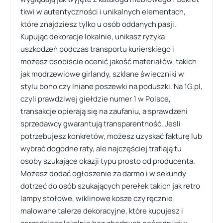
tkwi w autentyczności i unikalnych elementach,
które znajdziesz tylko u osób oddanych pasji.
Kupując dekoracje lokalnie, unikasz ryzyka
uszkodzeń podczas transportu kurierskiego i
możesz osobiście ocenić jakość materiałów, takich
jak modrzewiowe girlandy, szklane świeczniki w
stylu boho czy lniane poszewki na poduszki. Na 1G.pl,
czyli prawdziwej giełdzie numer 1 w Polsce,
transakcje opierają się na zaufaniu, a sprawdzeni
sprzedawcy gwarantują transparentność. Jeśli
potrzebujesz konkretów, możesz uzyskać fakturę lub
wybrać dogodne raty, ale najczęściej trafiają tu
osoby szukające okazji typu prosto od producenta.
Możesz dodać ogłoszenie za darmo i w sekundy
dotrzeć do osób szukających perełek takich jak retro
lampy stołowe, wiklinowe kosze czy ręcznie
malowane talerze dekoracyjne, które kupujesz i