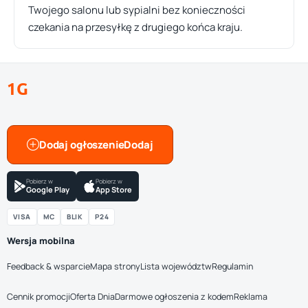
Twojego salonu lub sypialni bez konieczności
czekania na przesyłkę z drugiego końca kraju.
1G
Dodaj ogłoszenie
Pobierz w
Pobierz w
Google Play
App Store
VISA
MC
BLIK
P24
Wersja mobilna
Feedback & wsparcie
Mapa strony
Lista województw
Regulamin
Cennik promocji
Oferta Dnia
Darmowe ogłoszenia z kodem
Reklama