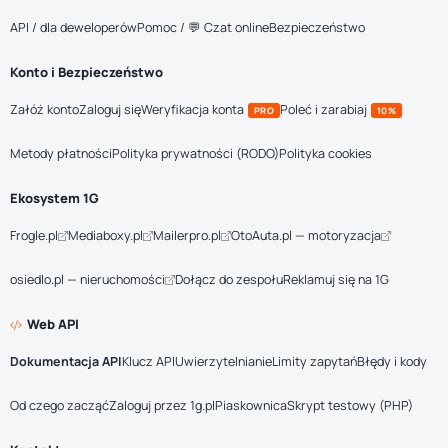
API / dla deweloperów
Pomoc / 💬 Czat online
Bezpieczeństwo
Konto i Bezpieczeństwo
Załóż konto
Zaloguj się
Weryfikacja konta
Poleć i zarabiaj
PRO
10%
Metody płatności
Polityka prywatności (RODO)
Polityka cookies
Ekosystem 1G
Frogle.pl
Mediaboxy.pl
Mailerpro.pl
OtoAuta.pl — motoryzacja
osiedlo.pl — nieruchomości
Dołącz do zespołu
Reklamuj się na 1G
Web API
Dokumentacja API
Klucz API
Uwierzytelnianie
Limity zapytań
Błędy i kody
Od czego zacząć
Zaloguj przez 1g.pl
Piaskownica
Skrypt testowy (PHP)