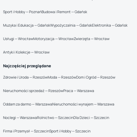
Sport i Hobby — Poznań
Budowa i Remont — Gdańsk
Muzyka i Edukacja — Gdańsk
Wypożyczalnia — Gdańsk
Elektronika — Gdańsk
Usługi — Wrocław
Motoryzacja — Wrocław
Zwierzęta — Wrocław
Antyki i Kolekcje — Wrocław
Najczęściej przeglądane
Zdrowie i Uroda — Rzeszów
Moda — Rzeszów
Dom i Ogród — Rzeszów
Nieruchomości sprzedaż — Rzeszów
Praca — Warszawa
Oddam za darmo — Warszawa
Nieruchomości wynajem — Warszawa
Noclegi — Warszawa
Rolnictwo — Szczecin
Dla Dzieci — Szczecin
Firma i Przemysł — Szczecin
Sport i Hobby — Szczecin