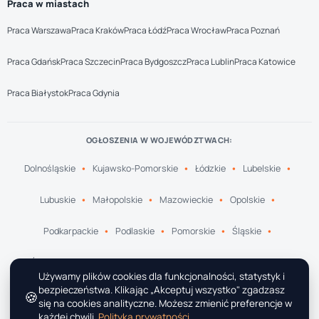
Praca w miastach
Praca Warszawa
Praca Kraków
Praca Łódź
Praca Wrocław
Praca Poznań
Praca Gdańsk
Praca Szczecin
Praca Bydgoszcz
Praca Lublin
Praca Katowice
Praca Białystok
Praca Gdynia
OGŁOSZENIA W WOJEWÓDZTWACH:
Dolnośląskie
Kujawsko-Pomorskie
Łódzkie
Lubelskie
Lubuskie
Małopolskie
Mazowieckie
Opolskie
Podkarpackie
Podlaskie
Pomorskie
Śląskie
Świętokrzyskie
Warmińsko-Mazurskie
Wielkopolskie
Używamy plików cookies dla funkcjonalności, statystyk i
bezpieczeństwa. Klikając „Akceptuj wszystko" zgadzasz
🍪
Zachodniopomorskie
się na cookies analityczne. Możesz zmienić preferencje w
każdej chwili.
Polityka prywatności
.