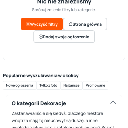
Nic nie znaleźliśmy
Spróbuj zmienić filtry lub kategorię.
Wyczyść filtry
Strona główna
Dodaj swoje ogłoszenie
Popularne wyszukiwania w okolicy
Nowe ogłoszenia
Tylko z foto
Najtańsze
Promowane
O kategorii Dekoracje
Zastanawialiście się kiedyś, dlaczego niektóre
wnętrza mają tę nieuchwytną duszę, a inne
wyglądają jak wyjęte z katalogu meblowego? Sekret