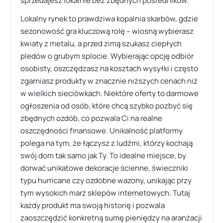
sprzedajesz lokalnie bez zbędnych pośredników.
Lokalny rynek to prawdziwa kopalnia skarbów, gdzie
sezonowość gra kluczową rolę – wiosną wybierasz
kwiaty z metalu, a przed zimą szukasz ciepłych
pledów o grubym splocie. Wybierając opcję odbiór
osobisty, oszczędzasz na kosztach wysyłki i często
zgarniasz produkty w znacznie niższych cenach niż
w wielkich sieciówkach. Niektóre oferty to darmowe
ogłoszenia od osób, które chcą szybko pozbyć się
zbędnych ozdób, co pozwala Ci na realne
oszczędności finansowe. Unikalność platformy
polega na tym, że łączysz z ludźmi, którzy kochają
swój dom tak samo jak Ty. To idealne miejsce, by
dorwać unikatowe dekoracje ścienne, świeczniki
typu hurricane czy ozdobne wazony, unikając przy
tym wysokich marż sklepów internetowych. Tutaj
każdy produkt ma swoją historię i pozwala
zaoszczędzić konkretną sumę pieniędzy na aranżacji