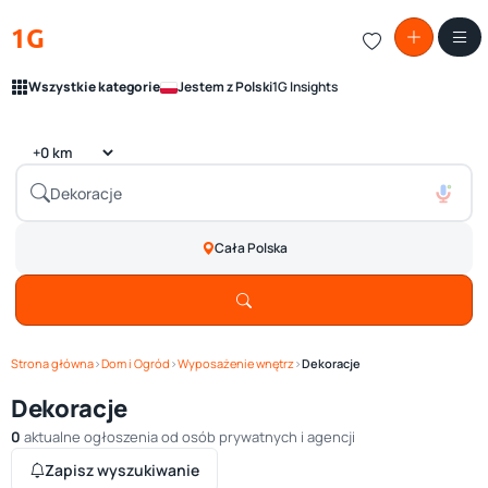
1G
Wszystkie kategorie
Jestem z Polski
1G Insights
Cała Polska
Strona główna
›
Dom i Ogród
›
Wyposażenie wnętrz
›
Dekoracje
Dekoracje
0
aktualne ogłoszenia od osób prywatnych i agencji
Zapisz wyszukiwanie