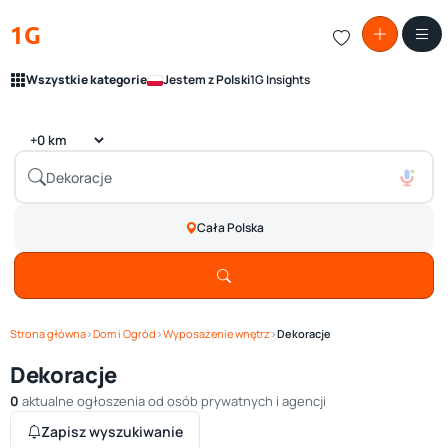
1G
Wszystkie kategorie
Jestem z Polski
1G Insights
Cała Polska
Strona główna
›
Dom i Ogród
›
Wyposażenie wnętrz
›
Dekoracje
Dekoracje
0
aktualne ogłoszenia od osób prywatnych i agencji
Zapisz wyszukiwanie