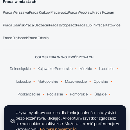
Praca w miastach
Praca Warszawa
Praca Kraków
Praca Łódź
Praca Wrocław
Praca Poznań
Praca Gdańsk
Praca Szczecin
Praca Bydgoszcz
Praca Lublin
Praca Katowice
Praca Białystok
Praca Gdynia
OGŁOSZENIA W WOJEWÓDZTWACH:
Dolnośląskie
Kujawsko-Pomorskie
Łódzkie
Lubelskie
Lubuskie
Małopolskie
Mazowieckie
Opolskie
Podkarpackie
Podlaskie
Pomorskie
Śląskie
Świętokrzyskie
Warmińsko-Mazurskie
Wielkopolskie
Używamy plików cookies dla funkcjonalności, statystyk i
bezpieczeństwa. Klikając „Akceptuj wszystko" zgadzasz
🍪
Zachodniopomorskie
się na cookies analityczne. Możesz zmienić preferencje w
każdej chwili.
Polityka prywatności
.