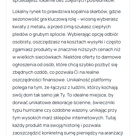
sprzedajesz lokalnie bez zbędnych pośredników.
Lokalny rynek to prawdziwa kopalnia skarbów, gdzie
sezonowość gra kluczową rolę – wiosną wybierasz
kwiaty z metalu, a przed zimą szukasz ciepłych
pledów o grubym splocie. Wybierając opcję odbiór
osobisty, oszczędzasz na kosztach wysyłki i często
zgarniasz produkty w znacznie niższych cenach niż
w wielkich sieciówkach. Niektóre oferty to darmowe
ogłoszenia od osób, które chcą szybko pozbyć się
zbędnych ozdób, co pozwala Ci na realne
oszczędności finansowe. Unikalność platformy
polega na tym, że łączysz z ludźmi, którzy kochają
swój dom tak samo jak Ty. To idealne miejsce, by
dorwać unikatowe dekoracje ścienne, świeczniki
typu hurricane czy ozdobne wazony, unikając przy
tym wysokich marż sklepów internetowych. Tutaj
każdy produkt ma swoją historię i pozwala
zaoszczędzić konkretną sumę pieniędzy na aranżacji