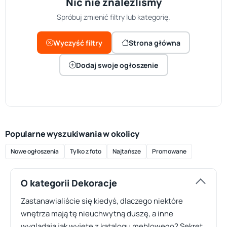
Nic nie znaleźliśmy
Spróbuj zmienić filtry lub kategorię.
Wyczyść filtry
Strona główna
Dodaj swoje ogłoszenie
Popularne wyszukiwania w okolicy
Nowe ogłoszenia
Tylko z foto
Najtańsze
Promowane
O kategorii Dekoracje
Zastanawialiście się kiedyś, dlaczego niektóre
wnętrza mają tę nieuchwytną duszę, a inne
wyglądają jak wyjęte z katalogu meblowego? Sekret