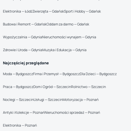
Elektronika — Łódź
Zwierzęta — Gdańsk
Sport i Hobby — Gdańsk
Budowa i Remont — Gdańsk
Oddam za darmo — Gdańsk
Wypożyczalnia — Gdynia
Nieruchomości wynajem — Gdynia
Zdrowie i Uroda — Gdynia
Muzyka i Edukacja — Gdynia
Najczęściej przeglądane
Moda — Bydgoszcz
Firma i Przemysł — Bydgoszcz
Dla Dzieci — Bydgoszcz
Praca — Bydgoszcz
Dom i Ogród — Szczecin
Rolnictwo — Szczecin
Noclegi — Szczecin
Usługi — Szczecin
Motoryzacja — Poznań
Antyki i Kolekcje — Poznań
Nieruchomości sprzedaż — Poznań
Elektronika — Poznań