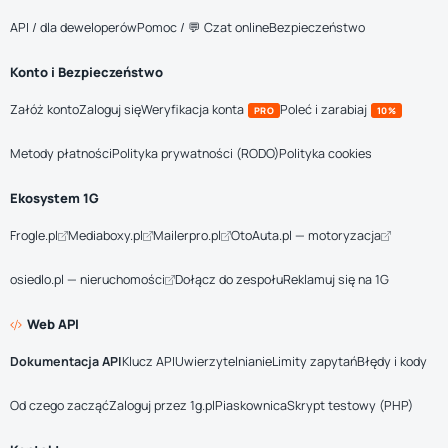
API / dla deweloperów
Pomoc / 💬 Czat online
Bezpieczeństwo
Konto i Bezpieczeństwo
Załóż konto
Zaloguj się
Weryfikacja konta
Poleć i zarabiaj
PRO
10%
Metody płatności
Polityka prywatności (RODO)
Polityka cookies
Ekosystem 1G
Frogle.pl
Mediaboxy.pl
Mailerpro.pl
OtoAuta.pl — motoryzacja
osiedlo.pl — nieruchomości
Dołącz do zespołu
Reklamuj się na 1G
Web API
Dokumentacja API
Klucz API
Uwierzytelnianie
Limity zapytań
Błędy i kody
Od czego zacząć
Zaloguj przez 1g.pl
Piaskownica
Skrypt testowy (PHP)