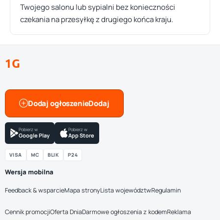
Twojego salonu lub sypialni bez konieczności
czekania na przesyłkę z drugiego końca kraju.
1G
Dodaj ogłoszenie
Pobierz w
Pobierz w
Google Play
App Store
VISA
MC
BLIK
P24
Wersja mobilna
Feedback & wsparcie
Mapa strony
Lista województw
Regulamin
Cennik promocji
Oferta Dnia
Darmowe ogłoszenia z kodem
Reklama