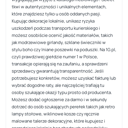
tkwi w autentyczności i unikalnych elementach,
które znajdziesz tylko u osób oddanych pasji.
Kupując dekoracje lokalnie, unikasz ryzyka
uszkodzeń podczas transportu kurierskiego i
możesz osobiście ocenić jakość materiałów, takich
jak modrzewiowe girlandy, szklane świeczniki w
stylu boho czy lniane poszewki na poduszki. Na 1G.pl,
czyli prawdziwej giełdzie numer 1 w Polsce,
transakcje opierają się na zaufaniu, a sprawdzeni
sprzedawcy gwarantują transparentność. Jeśli
potrzebujesz konkretów, możesz uzyskać fakturę lub
wybrać dogodne raty, ale najczęściej trafiają tu
osoby szukające okazji typu prosto od producenta.
Możesz dodać ogłoszenie za darmo i w sekundy
dotrzeć do osób szukających perełek takich jak retro
lampy stołowe, wiklinowe kosze czy ręcznie
malowane talerze dekoracyjne, które kupujesz i