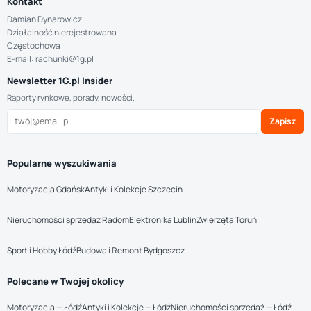
Kontakt
Damian Dynarowicz
Działalność nierejestrowana
Częstochowa
E-mail: rachunki@1g.pl
Newsletter 1G.pl Insider
Raporty rynkowe, porady, nowości.
Zapisz
Popularne wyszukiwania
Motoryzacja Gdańsk
Antyki i Kolekcje Szczecin
Nieruchomości sprzedaż Radom
Elektronika Lublin
Zwierzęta Toruń
Sport i Hobby Łódź
Budowa i Remont Bydgoszcz
Polecane w Twojej okolicy
Motoryzacja — Łódź
Antyki i Kolekcje — Łódź
Nieruchomości sprzedaż — Łódź