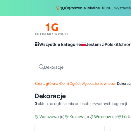
Ogłoszenia lokalne.
Kupuj, wystawiaj
1G
1G
GIEŁDA NR 1 W POLSCE
Wszystkie kategorie
Jestem z Polski
Ochro
Strona główna
›
Dom i Ogród
›
Wyposażenie wnętrz
›
Dekorac
Dekoracje
0
aktualne ogłoszenia od osób prywatnych i agencji
Warszawa
Kraków
Wrocław
Łód
(0)
(0)
(0)