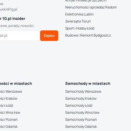
Antyki i Kolekcje Szczecin
wa
Nieruchomości sprzedaż Radom
hunki@1g.pl
Elektronika Lublin
 1G.pl Insider
Zwierzęta Toruń
kowe, porady, nowości.
Sport i Hobby Łódź
Budowa i Remont Bydgoszcz
Zapisz
ości w miastach
Samochody w miastach
ści Warszawa
Samochody Warszawa
ści Kraków
Samochody Kraków
ści Łódź
Samochody Łódź
ści Wrocław
Samochody Wrocław
ści Poznań
Samochody Poznań
ści Gdańsk
Samochody Gdańsk