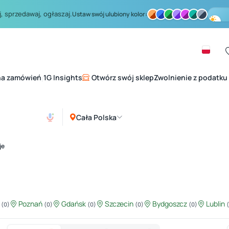
, sprzedawaj, ogłaszaj.
Ustaw swój ulubiony kolor:
na zamówień
1G Insights
Otwórz swój sklep
Zwolnienie z podatku
|
Cała Polska
je
ź
Poznań
Gdańsk
Szczecin
Bydgoszcz
Lublin
(0)
(0)
(0)
(0)
(0)