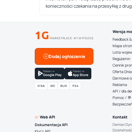
konieczności czekania na przesyłkę z drug
1G
Wersja mo
MARKETPLACE · #1 W POLSCE
Feedback &
Mapa stro
Lista woje
Dodaj ogłoszenie
Regulamin
Cennik pro
Pobierz w
Pobierz w
Oferta Dnia
Google Play
App Store
Darmowe o
Reklama
VISA
MC
BLIK
P24
API / dla 
Pomoc / 💬 
Bezpiecze
Web API
Kontakt
Damian Dyn
Dokumentacja API
Działalność
Klucz API