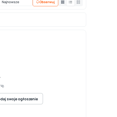
Obserwuj
y
ię.
daj swoje ogłoszenie