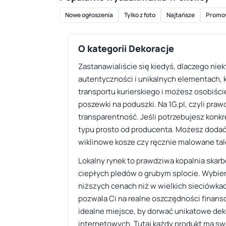
Nowe ogłoszenia
Tylko z foto
Najtańsze
Promo
O kategorii Dekoracje
Zastanawialiście się kiedyś, dlaczego nie
autentyczności i unikalnych elementach, k
transportu kurierskiego i możesz osobiści
poszewki na poduszki. Na 1G.pl, czyli pra
transparentność. Jeśli potrzebujesz konkre
typu prosto od producenta. Możesz dodać 
wiklinowe kosze czy ręcznie malowane tal
Lokalny rynek to prawdziwa kopalnia skarb
ciepłych pledów o grubym splocie. Wybier
niższych cenach niż w wielkich sieciówka
pozwala Ci na realne oszczędności finanso
idealne miejsce, by dorwać unikatowe dek
internetowych. Tutaj każdy produkt ma swo