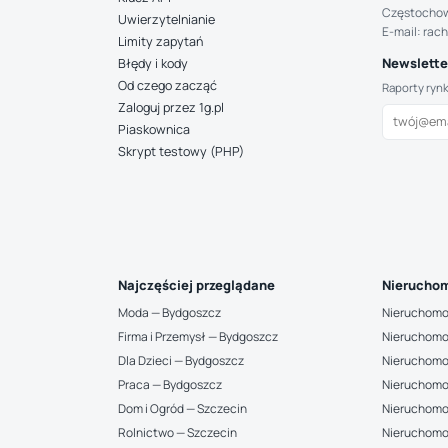
Częstocho
Uwierzytelnianie
E-mail: rac
Limity zapytań
Newsletter
Błędy i kody
Od czego zacząć
Raporty ryn
Zaloguj przez 1g.pl
Piaskownica
Skrypt testowy (PHP)
Najczęściej przeglądane
Nieruchom
Moda — Bydgoszcz
Nieruchomo
Firma i Przemysł — Bydgoszcz
Nieruchomo
Dla Dzieci — Bydgoszcz
Nieruchomo
Praca — Bydgoszcz
Nieruchomo
Dom i Ogród — Szczecin
Nieruchomo
Rolnictwo — Szczecin
Nieruchomo