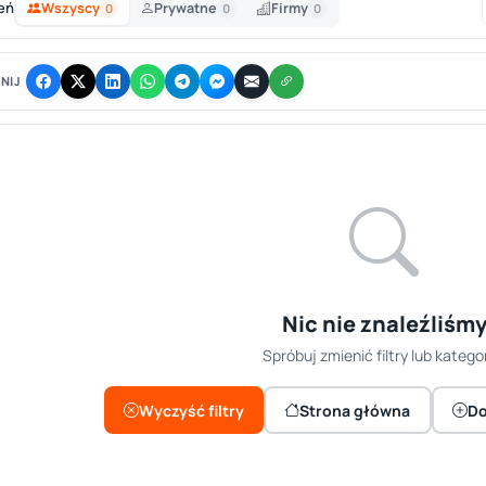
eń
Wszyscy
Prywatne
Firmy
0
0
0
NIJ
Nic nie znaleźliśm
Spróbuj zmienić filtry lub kategor
Wyczyść filtry
Strona główna
Do