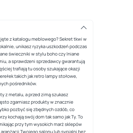
yjęte z katalogu meblowego? Sekret tkwi w
lokalnie, unikasz ryzyka uszkodzeń podczas
lane świeczniki w stylu boho czy lniane
faniu, a sprawdzeni sprzedawcy gwarantują
ciej trafiają tu osoby szukające okazji
rełek takich jak retro lampy stołowe,
dnych pośredników.
ty z metalu, a przed zimą szukasz
zęsto zgarniasz produkty w znacznie
zybko pozbyć się zbędnych ozdób, co
rzy kochają swój dom tak samo jak Ty. To
unikając przy tym wysokich marż sklepów
aranżacji Twojego salonu lub sypialni bez