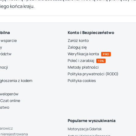
iego końca kraju.
bilna
Konto i Bezpieczeństwo
 wsparcie
Załóż konto
ny
Zaloguj się
wództw
Weryfikacja konta
PRO
Poleć i zarabiaj
10%
mocji
Metody płatności
Polityka prywatności (RODO)
głoszenia z kodem
Polityka cookies
deweloperów
Czat online
ństwo
Popularne wyszukiwania
arowicz
Motoryzacja Gdańsk
 nierejestrowana