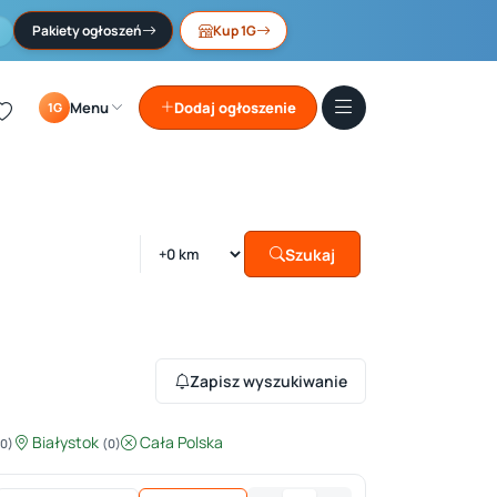
Pakiety ogłoszeń
Kup 1G
Menu
Dodaj ogłoszenie
1G
Szukaj
Zapisz wyszukiwanie
Białystok
Cała Polska
(0)
(0)