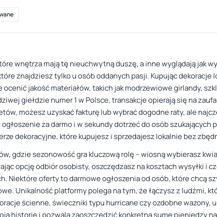
wane
które wnętrza mają tę nieuchwytną duszę, a inne wyglądają jak w
tóre znajdziesz tylko u osób oddanych pasji. Kupując dekoracje 
e ocenić jakość materiałów, takich jak modrzewiowe girlandy, szk
wdziwej giełdzie numer 1 w Polsce, transakcje opierają się na zau
tów, możesz uzyskać fakturę lub wybrać dogodne raty, ale najczęś
ogłoszenie za darmo i w sekundy dotrzeć do osób szukających pe
erze dekoracyjne, które kupujesz i sprzedajesz lokalnie bez zbę
ów, gdzie sezonowość gra kluczową rolę – wiosną wybierasz kwia
ając opcję odbiór osobisty, oszczędzasz na kosztach wysyłki i c
ch. Niektóre oferty to darmowe ogłoszenia od osób, które chcą s
we. Unikalność platformy polega na tym, że łączysz z ludźmi, któ
oracje ścienne, świeczniki typu hurricane czy ozdobne wazony, 
ją historię i pozwala zaoszczędzić konkretną sumę pieniędzy na 