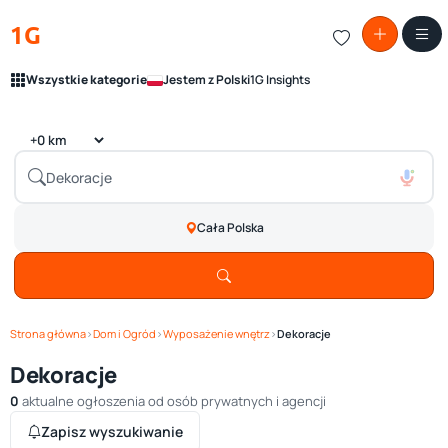
1G
Wszystkie kategorie
Jestem z Polski
1G Insights
Cała Polska
Strona główna
›
Dom i Ogród
›
Wyposażenie wnętrz
›
Dekoracje
Dekoracje
0
aktualne ogłoszenia od osób prywatnych i agencji
Zapisz wyszukiwanie