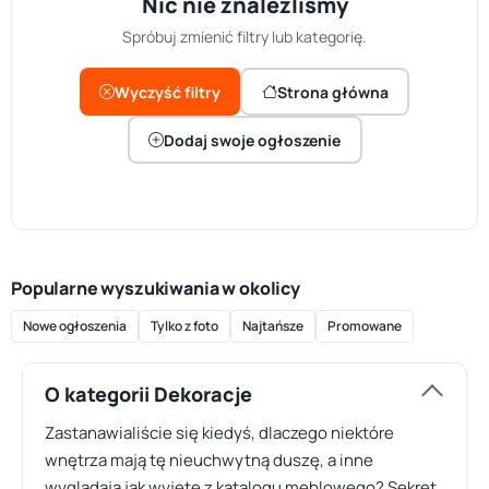
Nic nie znaleźliśmy
Spróbuj zmienić filtry lub kategorię.
Wyczyść filtry
Strona główna
Dodaj swoje ogłoszenie
Popularne wyszukiwania w okolicy
Nowe ogłoszenia
Tylko z foto
Najtańsze
Promowane
O kategorii Dekoracje
Zastanawialiście się kiedyś, dlaczego niektóre
wnętrza mają tę nieuchwytną duszę, a inne
wyglądają jak wyjęte z katalogu meblowego? Sekret