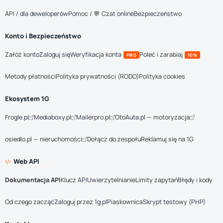
API / dla deweloperów
Pomoc / 💬 Czat online
Bezpieczeństwo
Konto i Bezpieczeństwo
Załóż konto
Zaloguj się
Weryfikacja konta
Poleć i zarabiaj
PRO
10%
Metody płatności
Polityka prywatności (RODO)
Polityka cookies
Ekosystem 1G
Frogle.pl
Mediaboxy.pl
Mailerpro.pl
OtoAuta.pl — motoryzacja
osiedlo.pl — nieruchomości
Dołącz do zespołu
Reklamuj się na 1G
Web API
Dokumentacja API
Klucz API
Uwierzytelnianie
Limity zapytań
Błędy i kody
Od czego zacząć
Zaloguj przez 1g.pl
Piaskownica
Skrypt testowy (PHP)