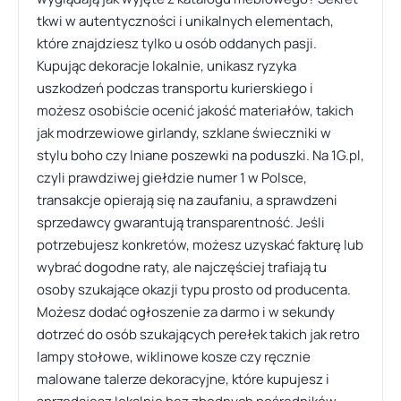
tkwi w autentyczności i unikalnych elementach,
które znajdziesz tylko u osób oddanych pasji.
Kupując dekoracje lokalnie, unikasz ryzyka
uszkodzeń podczas transportu kurierskiego i
możesz osobiście ocenić jakość materiałów, takich
jak modrzewiowe girlandy, szklane świeczniki w
stylu boho czy lniane poszewki na poduszki. Na 1G.pl,
czyli prawdziwej giełdzie numer 1 w Polsce,
transakcje opierają się na zaufaniu, a sprawdzeni
sprzedawcy gwarantują transparentność. Jeśli
potrzebujesz konkretów, możesz uzyskać fakturę lub
wybrać dogodne raty, ale najczęściej trafiają tu
osoby szukające okazji typu prosto od producenta.
Możesz dodać ogłoszenie za darmo i w sekundy
dotrzeć do osób szukających perełek takich jak retro
lampy stołowe, wiklinowe kosze czy ręcznie
malowane talerze dekoracyjne, które kupujesz i