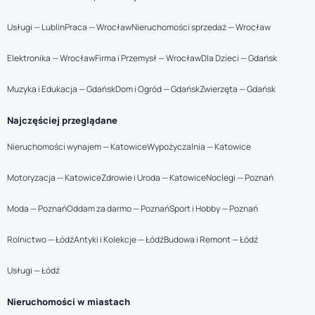
Usługi — Lublin
Praca — Wrocław
Nieruchomości sprzedaż — Wrocław
Elektronika — Wrocław
Firma i Przemysł — Wrocław
Dla Dzieci — Gdańsk
Muzyka i Edukacja — Gdańsk
Dom i Ogród — Gdańsk
Zwierzęta — Gdańsk
Najczęściej przeglądane
Nieruchomości wynajem — Katowice
Wypożyczalnia — Katowice
Motoryzacja — Katowice
Zdrowie i Uroda — Katowice
Noclegi — Poznań
Moda — Poznań
Oddam za darmo — Poznań
Sport i Hobby — Poznań
Rolnictwo — Łódź
Antyki i Kolekcje — Łódź
Budowa i Remont — Łódź
Usługi — Łódź
Nieruchomości w miastach