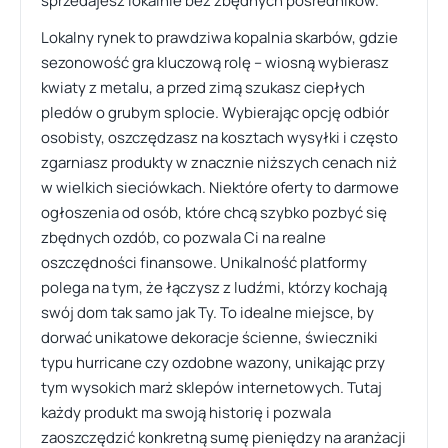
sprzedajesz lokalnie bez zbędnych pośredników.
Lokalny rynek to prawdziwa kopalnia skarbów, gdzie
sezonowość gra kluczową rolę – wiosną wybierasz
kwiaty z metalu, a przed zimą szukasz ciepłych
pledów o grubym splocie. Wybierając opcję odbiór
osobisty, oszczędzasz na kosztach wysyłki i często
zgarniasz produkty w znacznie niższych cenach niż
w wielkich sieciówkach. Niektóre oferty to darmowe
ogłoszenia od osób, które chcą szybko pozbyć się
zbędnych ozdób, co pozwala Ci na realne
oszczędności finansowe. Unikalność platformy
polega na tym, że łączysz z ludźmi, którzy kochają
swój dom tak samo jak Ty. To idealne miejsce, by
dorwać unikatowe dekoracje ścienne, świeczniki
typu hurricane czy ozdobne wazony, unikając przy
tym wysokich marż sklepów internetowych. Tutaj
każdy produkt ma swoją historię i pozwala
zaoszczędzić konkretną sumę pieniędzy na aranżacji