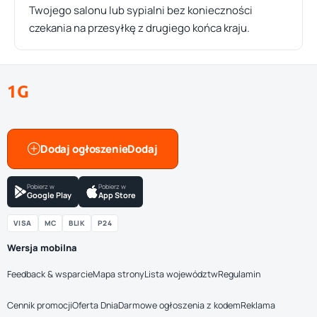
Twojego salonu lub sypialni bez konieczności
czekania na przesyłkę z drugiego końca kraju.
1G
Dodaj ogłoszenie
Pobierz w
Pobierz w
Google Play
App Store
VISA
MC
BLIK
P24
Wersja mobilna
Feedback & wsparcie
Mapa strony
Lista województw
Regulamin
Cennik promocji
Oferta Dnia
Darmowe ogłoszenia z kodem
Reklama