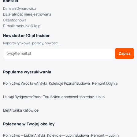
Kontakt
Damian Dynarowicz
Działalność nierejestrowana
Częstochowa
E-mail: rachunki@1g.pl
Newsletter 1G.pl Insider
Raporty rynkowe, porady, nowości.
Zapisz
Popularne wyszukiwania
Rolnictwo Wrocław
Antyki i Kolekcje Poznań
Budowa i Remont Gdynia
Usługi Bydgoszcz
Praca Toruń
Nieruchomości sprzedaż Lublin
Elektronika Katowice
Polecane w Twojej okolicy
Rolnictwo — Lublin
Antyki i Kolekcje — Lublin
Budowa i Remont — Lublin