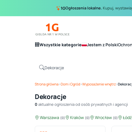
Ogłoszenia lokalne.
Kupuj, wystawiaj
1G
1G
GIEŁDA NR 1 W POLSCE
Wszystkie kategorie
Jestem z Polski
Ochro
Strona główna
›
Dom i Ogród
›
Wyposażenie wnętrz
›
Dekorac
Dekoracje
0
aktualne ogłoszenia od osób prywatnych i agencji
Warszawa
Kraków
Wrocław
Łód
(0)
(0)
(0)