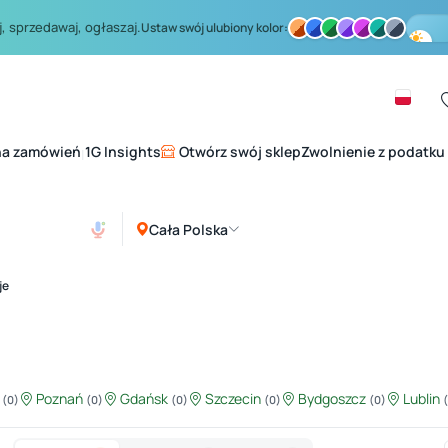
, sprzedawaj, ogłaszaj.
Ustaw swój ulubiony kolor:
na zamówień
1G Insights
Otwórz swój sklep
Zwolnienie z podatku
|
Cała Polska
je
ź
Poznań
Gdańsk
Szczecin
Bydgoszcz
Lublin
(0)
(0)
(0)
(0)
(0)