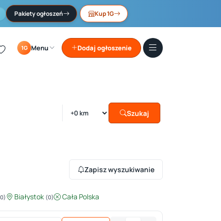
Pakiety ogłoszeń
Kup 1G
Menu
Dodaj ogłoszenie
1G
Szukaj
Zapisz wyszukiwanie
Białystok
Cała Polska
(0)
(0)