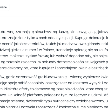
wane
które wnętrza mają tę nieuchwytną duszę, a inne wyglądają jak w
tóre znajdziesz tylko u osób oddanych pasji. Kupując dekoracje 
e ocenić jakość materiałów, takich jak modrzewiowe girlandy, szk
wdziwej giełdzie numer 1 w Polsce, transakcje opierają się na zau
tów, możesz uzyskać fakturę lub wybrać dogodne raty, ale najczęś
ogłoszenie za darmo i w sekundy dotrzeć do osób szukających pe
erze dekoracyjne, które kupujesz i sprzedajesz lokalnie bez zbę
ów, gdzie sezonowość gra kluczową rolę – wiosną wybierasz kwia
ając opcję odbiór osobisty, oszczędzasz na kosztach wysyłki i c
ch. Niektóre oferty to darmowe ogłoszenia od osób, które chcą s
we. Unikalność platformy polega na tym, że łączysz z ludźmi, któ
oracje ścienne, świeczniki typu hurricane czy ozdobne wazony, 
ją historię i pozwala zaoszczędzić konkretną sumę pieniędzy na 