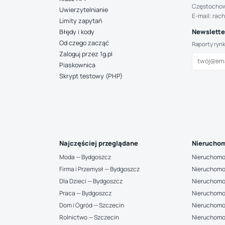
Częstocho
Uwierzytelnianie
E-mail: rac
Limity zapytań
Newsletter
Błędy i kody
Od czego zacząć
Raporty ryn
Zaloguj przez 1g.pl
Piaskownica
Skrypt testowy (PHP)
Najczęściej przeglądane
Nieruchom
Moda — Bydgoszcz
Nieruchomo
Firma i Przemysł — Bydgoszcz
Nieruchomo
Dla Dzieci — Bydgoszcz
Nieruchomo
Praca — Bydgoszcz
Nieruchomo
Dom i Ogród — Szczecin
Nieruchomo
Rolnictwo — Szczecin
Nieruchomo