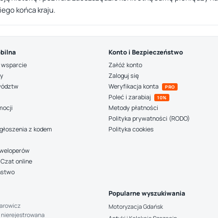
iego końca kraju.
bilna
Konto i Bezpieczeństwo
 wsparcie
Załóż konto
ny
Zaloguj się
wództw
Weryfikacja konta
PRO
Poleć i zarabiaj
10%
mocji
Metody płatności
Polityka prywatności (RODO)
głoszenia z kodem
Polityka cookies
deweloperów
Czat online
ństwo
Popularne wyszukiwania
arowicz
Motoryzacja Gdańsk
 nierejestrowana