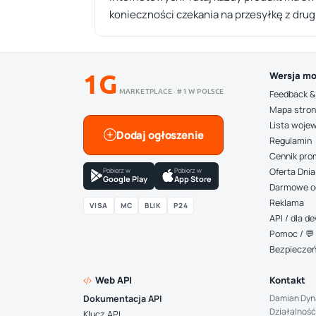
konieczności czekania na przesyłkę z drug
1G
Wersja mo
MARKETPLACE · #1 W POLSCE
Feedback &
Mapa stro
Lista woje
Dodaj ogłoszenie
Regulamin
Cennik pro
Pobierz w
Pobierz w
Oferta Dnia
Google Play
App Store
Darmowe o
Reklama
VISA
MC
BLIK
P24
API / dla 
Pomoc / 💬 
Bezpiecze
Web API
Kontakt
Damian Dyn
Dokumentacja API
Działalność
Klucz API