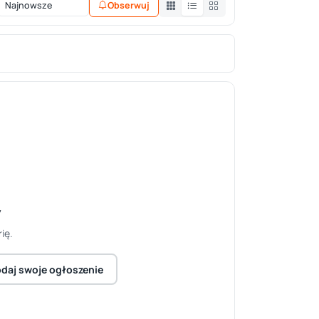
Obserwuj
y
ię.
daj swoje ogłoszenie