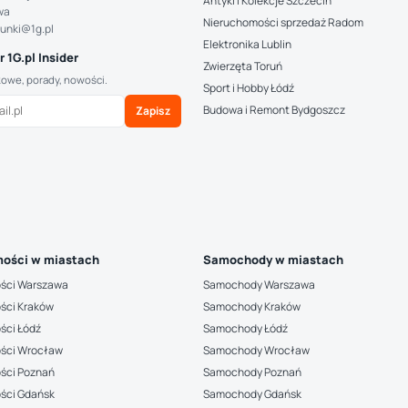
Antyki i Kolekcje Szczecin
wa
Nieruchomości sprzedaż Radom
hunki@1g.pl
Elektronika Lublin
 1G.pl Insider
Zwierzęta Toruń
kowe, porady, nowości.
Sport i Hobby Łódź
Budowa i Remont Bydgoszcz
Zapisz
ości w miastach
Samochody w miastach
ści Warszawa
Samochody Warszawa
ści Kraków
Samochody Kraków
ści Łódź
Samochody Łódź
ści Wrocław
Samochody Wrocław
ści Poznań
Samochody Poznań
ści Gdańsk
Samochody Gdańsk