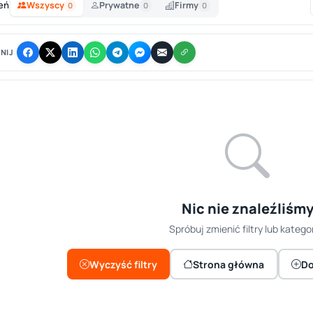
eń
Wszyscy
Prywatne
Firmy
0
0
0
NIJ
Nic nie znaleźliśm
Spróbuj zmienić filtry lub kategor
Wyczyść filtry
Strona główna
Do