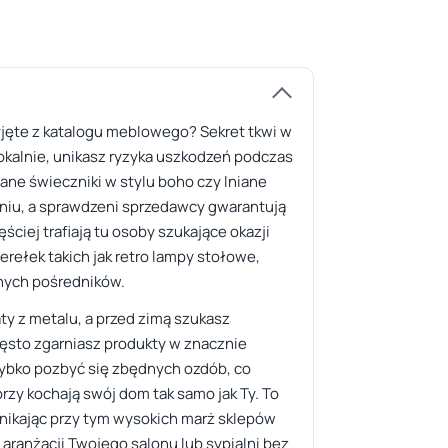
yjęte z katalogu meblowego? Sekret tkwi w
lokalnie, unikasz ryzyka uszkodzeń podczas
lane świeczniki w stylu boho czy lniane
faniu, a sprawdzeni sprzedawcy gwarantują
ciej trafiają tu osoby szukające okazji
rełek takich jak retro lampy stołowe,
dnych pośredników.
ty z metalu, a przed zimą szukasz
zęsto zgarniasz produkty w znacznie
zybko pozbyć się zbędnych ozdób, co
rzy kochają swój dom tak samo jak Ty. To
unikając przy tym wysokich marż sklepów
aranżacji Twojego salonu lub sypialni bez