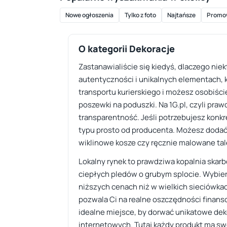
Nowe ogłoszenia
Tylko z foto
Najtańsze
Promo
O kategorii Dekoracje
Zastanawialiście się kiedyś, dlaczego nie
autentyczności i unikalnych elementach, k
transportu kurierskiego i możesz osobiści
poszewki na poduszki. Na 1G.pl, czyli pra
transparentność. Jeśli potrzebujesz konkre
typu prosto od producenta. Możesz dodać 
wiklinowe kosze czy ręcznie malowane tal
Lokalny rynek to prawdziwa kopalnia skarb
ciepłych pledów o grubym splocie. Wybier
niższych cenach niż w wielkich sieciówka
pozwala Ci na realne oszczędności finanso
idealne miejsce, by dorwać unikatowe dek
internetowych. Tutaj każdy produkt ma swo