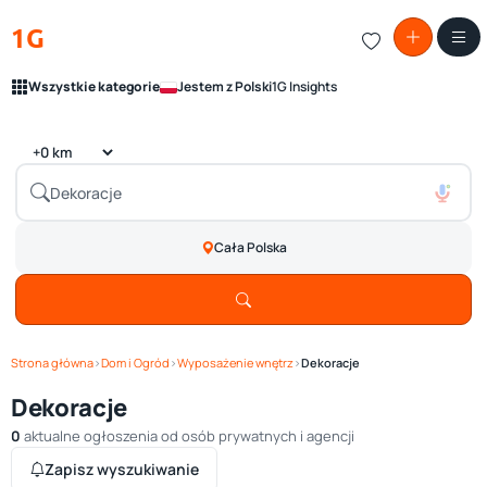
1G
Wszystkie kategorie
Jestem z Polski
1G Insights
Cała Polska
Strona główna
›
Dom i Ogród
›
Wyposażenie wnętrz
›
Dekoracje
Dekoracje
0
aktualne ogłoszenia od osób prywatnych i agencji
Zapisz wyszukiwanie