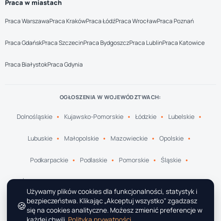
Praca w miastach
Praca Warszawa
Praca Kraków
Praca Łódź
Praca Wrocław
Praca Poznań
Praca Gdańsk
Praca Szczecin
Praca Bydgoszcz
Praca Lublin
Praca Katowice
Praca Białystok
Praca Gdynia
OGŁOSZENIA W WOJEWÓDZTWACH:
Dolnośląskie
Kujawsko-Pomorskie
Łódzkie
Lubelskie
Lubuskie
Małopolskie
Mazowieckie
Opolskie
Podkarpackie
Podlaskie
Pomorskie
Śląskie
Świętokrzyskie
Warmińsko-Mazurskie
Wielkopolskie
Używamy plików cookies dla funkcjonalności, statystyk i
bezpieczeństwa. Klikając „Akceptuj wszystko" zgadzasz
🍪
Zachodniopomorskie
się na cookies analityczne. Możesz zmienić preferencje w
każdej chwili.
Polityka prywatności
.