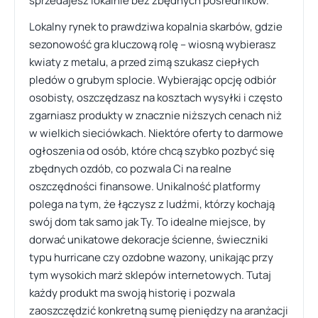
sprzedajesz lokalnie bez zbędnych pośredników.
Lokalny rynek to prawdziwa kopalnia skarbów, gdzie
sezonowość gra kluczową rolę – wiosną wybierasz
kwiaty z metalu, a przed zimą szukasz ciepłych
pledów o grubym splocie. Wybierając opcję odbiór
osobisty, oszczędzasz na kosztach wysyłki i często
zgarniasz produkty w znacznie niższych cenach niż
w wielkich sieciówkach. Niektóre oferty to darmowe
ogłoszenia od osób, które chcą szybko pozbyć się
zbędnych ozdób, co pozwala Ci na realne
oszczędności finansowe. Unikalność platformy
polega na tym, że łączysz z ludźmi, którzy kochają
swój dom tak samo jak Ty. To idealne miejsce, by
dorwać unikatowe dekoracje ścienne, świeczniki
typu hurricane czy ozdobne wazony, unikając przy
tym wysokich marż sklepów internetowych. Tutaj
każdy produkt ma swoją historię i pozwala
zaoszczędzić konkretną sumę pieniędzy na aranżacji