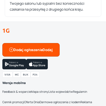
Twojego salonu lub sypialni bez konieczności
czekania na przesyłkę z drugiego końca kraju.
1G
Dodaj ogłoszenie
Pobierz w
Pobierz w
Google Play
App Store
VISA
MC
BLIK
P24
Wersja mobilna
Feedback & wsparcie
Mapa strony
Lista województw
Regulamin
Cennik promocji
Oferta Dnia
Darmowe ogłoszenia z kodem
Reklama