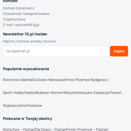
Kontakt
Damian Dynarowicz
Działalność nierejestrowana
Częstochowa
E-mail: rachunki@1g.pl
Newsletter 1G.pl Insider
Raporty rynkowe, porady, nowości.
Zapisz
Popularne wyszukiwania
Rolnictwo Gdańsk
Dla Dzieci Warszawa
Firma i Przemysł Bydgoszcz
Sport i Hobby Radom
Budowa i Remont Białystok
Muzyka i Edukacja Poznań
Wypożyczalnia Rzeszów
Polecane w Twojej okolicy
Rolnictwo — Poznań
Dla Dzieci — Poznań
Firma i Przemysł — Poznań