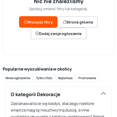
Nic nie znaleźliśmy
Spróbuj zmienić filtry lub kategorię.
Wyczyść filtry
Strona główna
Dodaj swoje ogłoszenie
Popularne wyszukiwania w okolicy
Nowe ogłoszenia
Tylko z foto
Najtańsze
Promowane
O kategorii Dekoracje
Zastanawialiście się kiedyś, dlaczego niektóre
wnętrza mają tę nieuchwytną duszę, a inne
wyglądają jak wyjęte z katalogu meblowego? Sekret