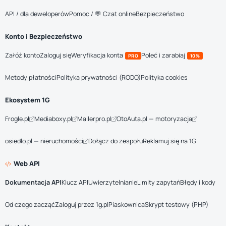
API / dla deweloperów
Pomoc / 💬 Czat online
Bezpieczeństwo
Konto i Bezpieczeństwo
Załóż konto
Zaloguj się
Weryfikacja konta
Poleć i zarabiaj
PRO
10%
Metody płatności
Polityka prywatności (RODO)
Polityka cookies
Ekosystem 1G
Frogle.pl
Mediaboxy.pl
Mailerpro.pl
OtoAuta.pl — motoryzacja
osiedlo.pl — nieruchomości
Dołącz do zespołu
Reklamuj się na 1G
Web API
Dokumentacja API
Klucz API
Uwierzytelnianie
Limity zapytań
Błędy i kody
Od czego zacząć
Zaloguj przez 1g.pl
Piaskownica
Skrypt testowy (PHP)