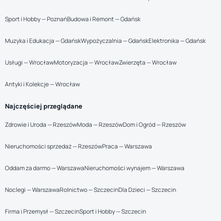
Sport i Hobby — Poznań
Budowa i Remont — Gdańsk
Muzyka i Edukacja — Gdańsk
Wypożyczalnia — Gdańsk
Elektronika — Gdańsk
Usługi — Wrocław
Motoryzacja — Wrocław
Zwierzęta — Wrocław
Antyki i Kolekcje — Wrocław
Najczęściej przeglądane
Zdrowie i Uroda — Rzeszów
Moda — Rzeszów
Dom i Ogród — Rzeszów
Nieruchomości sprzedaż — Rzeszów
Praca — Warszawa
Oddam za darmo — Warszawa
Nieruchomości wynajem — Warszawa
Noclegi — Warszawa
Rolnictwo — Szczecin
Dla Dzieci — Szczecin
Firma i Przemysł — Szczecin
Sport i Hobby — Szczecin