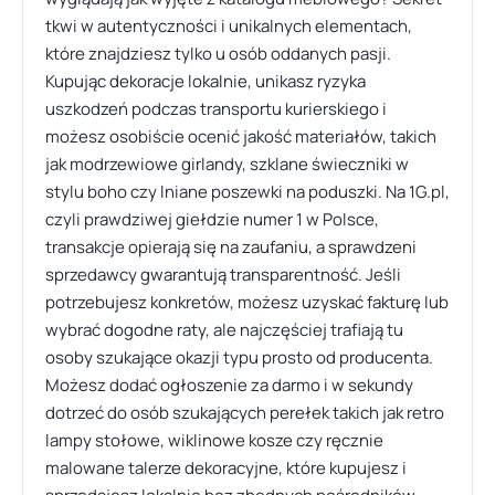
tkwi w autentyczności i unikalnych elementach,
które znajdziesz tylko u osób oddanych pasji.
Kupując dekoracje lokalnie, unikasz ryzyka
uszkodzeń podczas transportu kurierskiego i
możesz osobiście ocenić jakość materiałów, takich
jak modrzewiowe girlandy, szklane świeczniki w
stylu boho czy lniane poszewki na poduszki. Na 1G.pl,
czyli prawdziwej giełdzie numer 1 w Polsce,
transakcje opierają się na zaufaniu, a sprawdzeni
sprzedawcy gwarantują transparentność. Jeśli
potrzebujesz konkretów, możesz uzyskać fakturę lub
wybrać dogodne raty, ale najczęściej trafiają tu
osoby szukające okazji typu prosto od producenta.
Możesz dodać ogłoszenie za darmo i w sekundy
dotrzeć do osób szukających perełek takich jak retro
lampy stołowe, wiklinowe kosze czy ręcznie
malowane talerze dekoracyjne, które kupujesz i