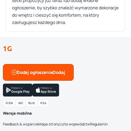
setki propozycji już teraz lub dodaj własne
ogłoszenie, by szybko znaleźć wymarzone dekoracje
do wnętrz i cieszyć się komfortem, na który
zasługujesz każdego dnia.
1G
Dodaj ogłoszenie
Pobierz w
Pobierz w
Google Play
App Store
VISA
MC
BLIK
P24
Wersja mobilna
Feedback & wsparcie
Mapa strony
Lista województw
Regulamin