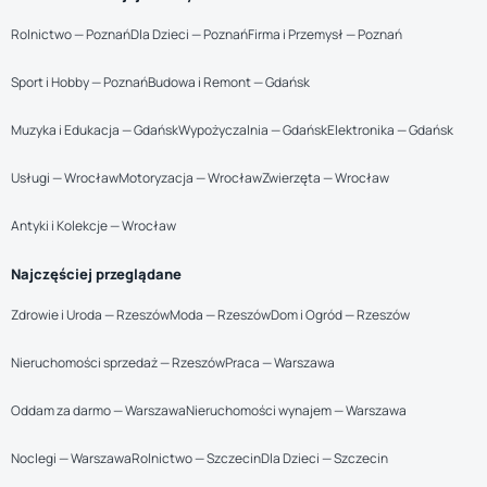
Rolnictwo — Poznań
Dla Dzieci — Poznań
Firma i Przemysł — Poznań
Sport i Hobby — Poznań
Budowa i Remont — Gdańsk
Muzyka i Edukacja — Gdańsk
Wypożyczalnia — Gdańsk
Elektronika — Gdańsk
Usługi — Wrocław
Motoryzacja — Wrocław
Zwierzęta — Wrocław
Antyki i Kolekcje — Wrocław
Najczęściej przeglądane
Zdrowie i Uroda — Rzeszów
Moda — Rzeszów
Dom i Ogród — Rzeszów
Nieruchomości sprzedaż — Rzeszów
Praca — Warszawa
Oddam za darmo — Warszawa
Nieruchomości wynajem — Warszawa
Noclegi — Warszawa
Rolnictwo — Szczecin
Dla Dzieci — Szczecin