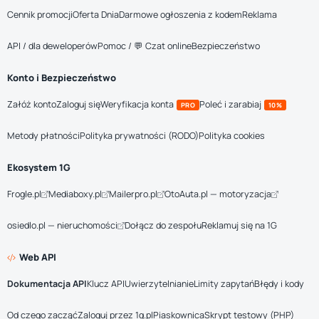
Cennik promocji
Oferta Dnia
Darmowe ogłoszenia z kodem
Reklama
API / dla deweloperów
Pomoc / 💬 Czat online
Bezpieczeństwo
Konto i Bezpieczeństwo
Załóż konto
Zaloguj się
Weryfikacja konta
Poleć i zarabiaj
PRO
10%
Metody płatności
Polityka prywatności (RODO)
Polityka cookies
Ekosystem 1G
Frogle.pl
Mediaboxy.pl
Mailerpro.pl
OtoAuta.pl — motoryzacja
osiedlo.pl — nieruchomości
Dołącz do zespołu
Reklamuj się na 1G
Web API
Dokumentacja API
Klucz API
Uwierzytelnianie
Limity zapytań
Błędy i kody
Od czego zacząć
Zaloguj przez 1g.pl
Piaskownica
Skrypt testowy (PHP)