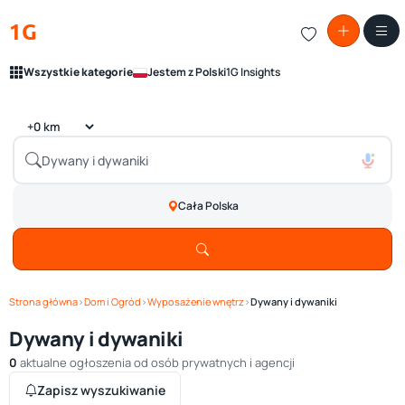
1G
Wszystkie kategorie
Jestem z Polski
1G Insights
Cała Polska
Strona główna
›
Dom i Ogród
›
Wyposażenie wnętrz
›
Dywany i dywaniki
Dywany i dywaniki
0
aktualne ogłoszenia od osób prywatnych i agencji
Zapisz wyszukiwanie