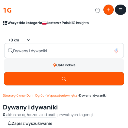
1G
Wszystkie kategorie
Jestem z Polski
1G Insights
Cała Polska
Strona główna
›
Dom i Ogród
›
Wyposażenie wnętrz
›
Dywany i dywaniki
Dywany i dywaniki
0
aktualne ogłoszenia od osób prywatnych i agencji
Zapisz wyszukiwanie