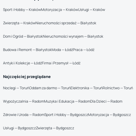
Sport i Hobby — Kraków
Motoryzacja — Kraków
Usługi — Kraków
Zwierzęta — Kraków
Nieruchomości sprzedaż — Białystok
Dom i Ogród — Białystok
Nieruchomości wynajem — Białystok
Budowa i Remont — Białystok
Moda — Łódź
Praca — Łódź
Antyki i Kolekcje — Łódź
Firma i Przemysł — Łódź
Najczęściej przeglądane
Noclegi — Toruń
Oddam za darmo — Toruń
Elektronika — Toruń
Rolnictwo — Toruń
Wypożyczalnia — Radom
Muzyka i Edukacja — Radom
Dla Dzieci — Radom
Zdrowie i Uroda — Radom
Sport i Hobby — Bydgoszcz
Motoryzacja — Bydgoszcz
Usługi — Bydgoszcz
Zwierzęta — Bydgoszcz