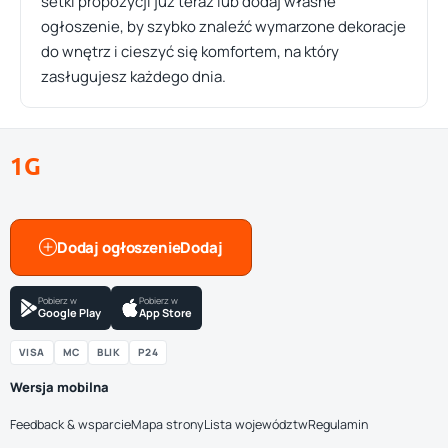
setki propozycji już teraz lub dodaj własne
ogłoszenie, by szybko znaleźć wymarzone dekoracje
do wnętrz i cieszyć się komfortem, na który
zasługujesz każdego dnia.
1G
Dodaj ogłoszenie
Pobierz w
Pobierz w
Google Play
App Store
VISA
MC
BLIK
P24
Wersja mobilna
Feedback & wsparcie
Mapa strony
Lista województw
Regulamin