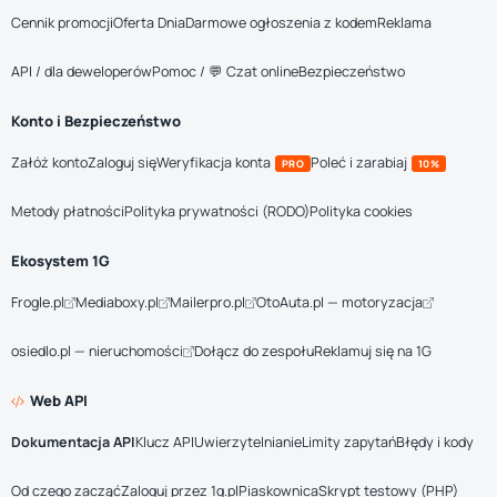
Cennik promocji
Oferta Dnia
Darmowe ogłoszenia z kodem
Reklama
API / dla deweloperów
Pomoc / 💬 Czat online
Bezpieczeństwo
Konto i Bezpieczeństwo
Załóż konto
Zaloguj się
Weryfikacja konta
Poleć i zarabiaj
PRO
10%
Metody płatności
Polityka prywatności (RODO)
Polityka cookies
Ekosystem 1G
Frogle.pl
Mediaboxy.pl
Mailerpro.pl
OtoAuta.pl — motoryzacja
osiedlo.pl — nieruchomości
Dołącz do zespołu
Reklamuj się na 1G
Web API
Dokumentacja API
Klucz API
Uwierzytelnianie
Limity zapytań
Błędy i kody
Od czego zacząć
Zaloguj przez 1g.pl
Piaskownica
Skrypt testowy (PHP)