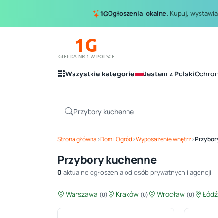
Ogłoszenia lokalne.
Kupuj, wystawiaj
1G
1G
GIEŁDA NR 1 W POLSCE
Wszystkie kategorie
Jestem z Polski
Ochro
Strona główna
›
Dom i Ogród
›
Wyposażenie wnętrz
›
Przybor
Przybory kuchenne
0
aktualne ogłoszenia od osób prywatnych i agencji
Warszawa
Kraków
Wrocław
Łód
(0)
(0)
(0)