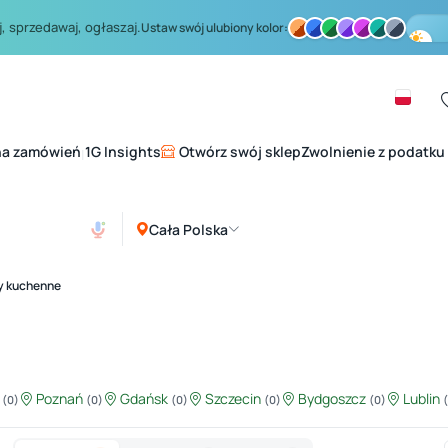
, sprzedawaj, ogłaszaj.
Ustaw swój ulubiony kolor:
na zamówień
1G Insights
Otwórz swój sklep
Zwolnienie z podatku
|
Cała Polska
y kuchenne
ź
Poznań
Gdańsk
Szczecin
Bydgoszcz
Lublin
(0)
(0)
(0)
(0)
(0)