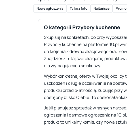
Nowe ogłoszenia
Tylko z foto
Najtańsze
Promo
O kategorii Przybory kuchenne
Skup się na konkretach, bo przy wyposażan
Przybory kuchenne na platformie 1G.pl wy
do krojenia z drewna akacjowego oraz no
Znajdziesz tutaj szeroką gamę produktów: o
dla wymagających smakoszy.
Wybór konkretnej oferty w Twojej okolicy 
uszkodzeń i długie oczekiwanie na dostaw
produktu przed płatnością. Kupując przy w
dostępny blisko Ciebie. To doskonała okaz
Jeśli planujesz sprzedaż własnych narzędz
ogłoszenia i darmowe ogłoszenia na 1G.pl
produkt to unikalny komis, czy nowa sztuk