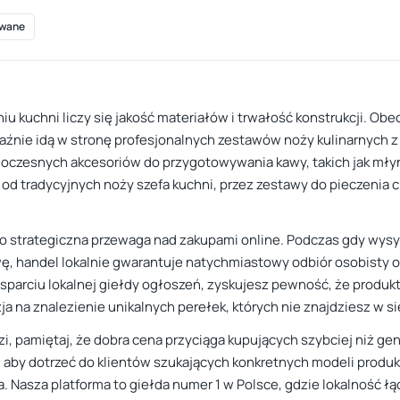
wane
iu kuchni liczy się jakość materiałów i trwałość konstrukcji. Obe
raźnie idą w stronę profesjonalnych zestawów noży kulinarnych 
woczesnych akcesoriów do przygotowywania kawy, takich jak młyn
d tradycyjnych noży szefa kuchni, przez zestawy do pieczenia chl
to strategiczna przewaga nad zakupami online. Podczas gdy wysył
ę, handel lokalnie gwarantuje natychmiastowy odbiór osobisty o
sparciu lokalnej giełdy ogłoszeń, zyskujesz pewność, że produkt
ja na znalezienie unikalnych perełek, których nie znajdziesz w 
i, pamiętaj, że dobra cena przyciąga kupujących szybciej niż g
, aby dotrzeć do klientów szukających konkretnych modeli produk
a. Nasza platforma to giełda numer 1 w Polsce, gdzie lokalność ł