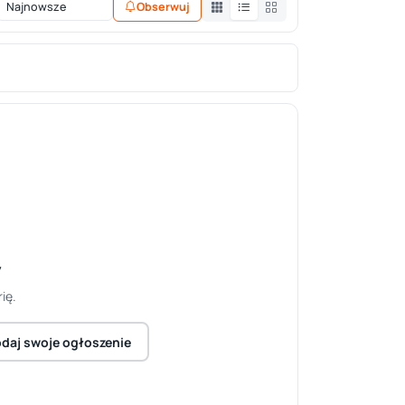
Obserwuj
y
ię.
daj swoje ogłoszenie