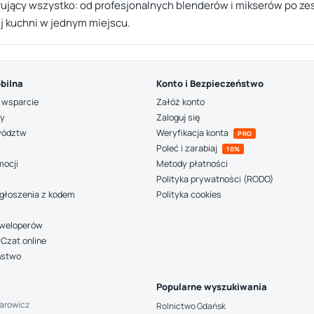
rujący wszystko: od profesjonalnych blenderów i mikserów po z
j kuchni w jednym miejscu.
bilna
Konto i Bezpieczeństwo
 wsparcie
Załóż konto
ny
Zaloguj się
wództw
Weryfikacja konta
PRO
Poleć i zarabiaj
10%
mocji
Metody płatności
Polityka prywatności (RODO)
głoszenia z kodem
Polityka cookies
deweloperów
Czat online
ństwo
Popularne wyszukiwania
arowicz
Rolnictwo Gdańsk