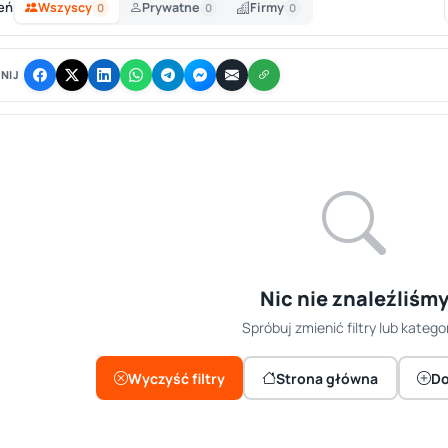
eń
Wszyscy
Prywatne
Firmy
0
0
0
NIJ
Nic nie znaleźliśm
Spróbuj zmienić filtry lub kategor
Wyczyść filtry
Strona główna
Do