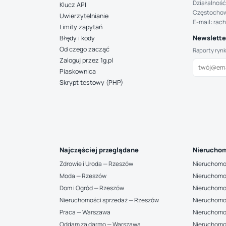
Działalność
Klucz API
Częstocho
Uwierzytelnianie
E-mail: rac
Limity zapytań
Newsletter
Błędy i kody
Od czego zacząć
Raporty ryn
Zaloguj przez 1g.pl
Piaskownica
Skrypt testowy (PHP)
Najczęściej przeglądane
Nieruchom
Zdrowie i Uroda — Rzeszów
Nieruchomo
Moda — Rzeszów
Nieruchomo
Dom i Ogród — Rzeszów
Nieruchomo
Nieruchomości sprzedaż — Rzeszów
Nieruchomo
Praca — Warszawa
Nieruchomo
Oddam za darmo — Warszawa
Nieruchomo