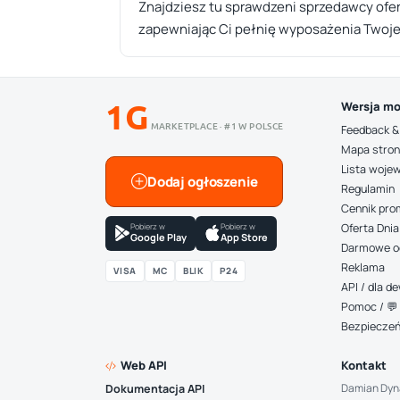
Znajdziesz tu sprawdzeni sprzedawcy ofe
zapewniając Ci pełnię wyposażenia Twoje
1G
Wersja mo
MARKETPLACE · #1 W POLSCE
Feedback &
Mapa stro
Lista woje
Dodaj ogłoszenie
Regulamin
Cennik pro
Pobierz w
Pobierz w
Oferta Dnia
Google Play
App Store
Darmowe o
Reklama
VISA
MC
BLIK
P24
API / dla 
Pomoc / 💬 
Bezpiecze
Web API
Kontakt
Damian Dyn
Dokumentacja API