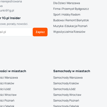
 nierejestrowana
Dla Dzieci Warszawa
wa
Firma i Przemysł Bydgoszcz
hunki@1g.pl
Sport i Hobby Radom
 1G.pl Insider
Budowa i Remont Białystok
kowe, porady, nowości.
Muzyka i Edukacja Poznań
Wypożyczalnia Rzeszów
Zapisz
ości w miastach
Samochody w miastach
ści Warszawa
Samochody Warszawa
ści Kraków
Samochody Kraków
ści Łódź
Samochody Łódź
ści Wrocław
Samochody Wrocław
ści Poznań
Samochody Poznań
ści Gdańsk
Samochody Gdańsk