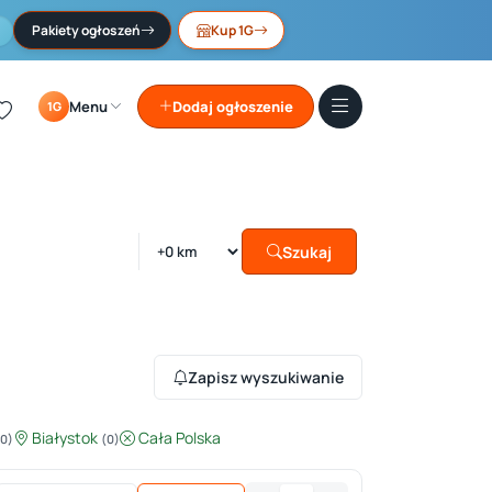
Pakiety ogłoszeń
Kup 1G
Menu
Dodaj ogłoszenie
1G
Szukaj
Zapisz wyszukiwanie
Białystok
Cała Polska
(0)
(0)