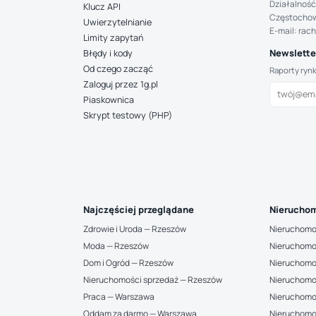
Działalność
Klucz API
Częstocho
Uwierzytelnianie
E-mail: rac
Limity zapytań
Newsletter
Błędy i kody
Od czego zacząć
Raporty ryn
Zaloguj przez 1g.pl
Piaskownica
Skrypt testowy (PHP)
Najczęściej przeglądane
Nieruchom
Zdrowie i Uroda — Rzeszów
Nieruchomo
Moda — Rzeszów
Nieruchomo
Dom i Ogród — Rzeszów
Nieruchomo
Nieruchomości sprzedaż — Rzeszów
Nieruchomo
Praca — Warszawa
Nieruchomo
Oddam za darmo — Warszawa
Nieruchomo