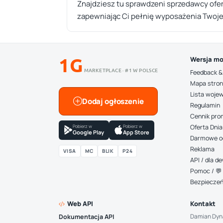
Znajdziesz tu sprawdzeni sprzedawcy ofe
zapewniając Ci pełnię wyposażenia Twoje
1G
Wersja mo
MARKETPLACE · #1 W POLSCE
Feedback &
Mapa stro
Lista woje
Dodaj ogłoszenie
Regulamin
Cennik pro
Pobierz w
Pobierz w
Oferta Dnia
Google Play
App Store
Darmowe o
Reklama
VISA
MC
BLIK
P24
API / dla 
Pomoc / 💬 
Bezpiecze
Web API
Kontakt
Damian Dyn
Dokumentacja API