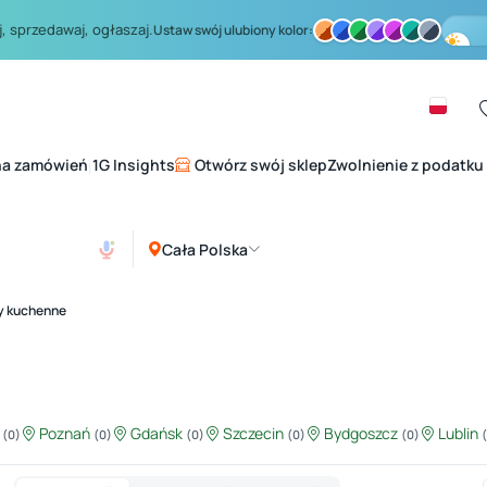
, sprzedawaj, ogłaszaj.
Ustaw swój ulubiony kolor:
na zamówień
1G Insights
Otwórz swój sklep
Zwolnienie z podatku
|
Cała Polska
y kuchenne
ź
Poznań
Gdańsk
Szczecin
Bydgoszcz
Lublin
(0)
(0)
(0)
(0)
(0)