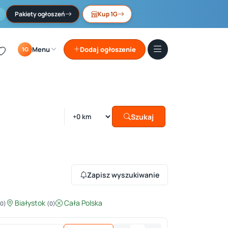
Pakiety ogłoszeń
Kup 1G
Menu
Dodaj ogłoszenie
1G
Szukaj
Zapisz wyszukiwanie
Białystok
Cała Polska
(0)
(0)