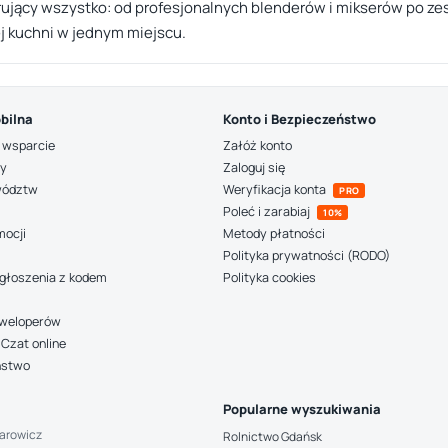
rujący wszystko: od profesjonalnych blenderów i mikserów po z
j kuchni w jednym miejscu.
bilna
Konto i Bezpieczeństwo
 wsparcie
Załóż konto
ny
Zaloguj się
wództw
Weryfikacja konta
PRO
Poleć i zarabiaj
10%
mocji
Metody płatności
Polityka prywatności (RODO)
głoszenia z kodem
Polityka cookies
deweloperów
Czat online
ństwo
Popularne wyszukiwania
arowicz
Rolnictwo Gdańsk