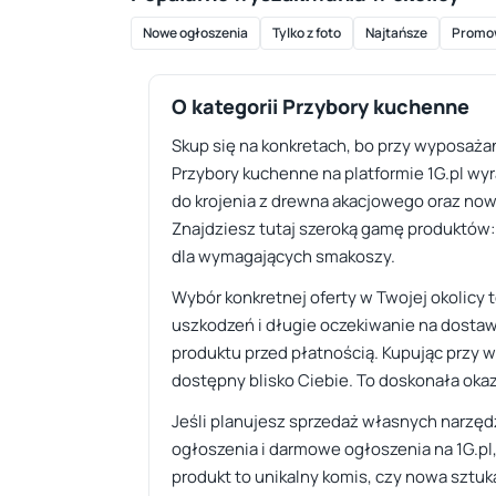
Nowe ogłoszenia
Tylko z foto
Najtańsze
Promo
O kategorii Przybory kuchenne
Skup się na konkretach, bo przy wyposażan
Przybory kuchenne na platformie 1G.pl wy
do krojenia z drewna akacjowego oraz no
Znajdziesz tutaj szeroką gamę produktów: o
dla wymagających smakoszy.
Wybór konkretnej oferty w Twojej okolicy 
uszkodzeń i długie oczekiwanie na dostaw
produktu przed płatnością. Kupując przy w
dostępny blisko Ciebie. To doskonała okaz
Jeśli planujesz sprzedaż własnych narzędz
ogłoszenia i darmowe ogłoszenia na 1G.pl
produkt to unikalny komis, czy nowa sztuk