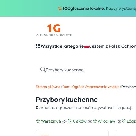
Ogłoszenia lokalne.
Kupuj, wystawiaj
1G
1G
GIEŁDA NR 1 W POLSCE
Wszystkie kategorie
Jestem z Polski
Ochro
Strona główna
›
Dom i Ogród
›
Wyposażenie wnętrz
›
Przybor
Przybory kuchenne
0
aktualne ogłoszenia od osób prywatnych i agencji
Warszawa
Kraków
Wrocław
Łód
(0)
(0)
(0)