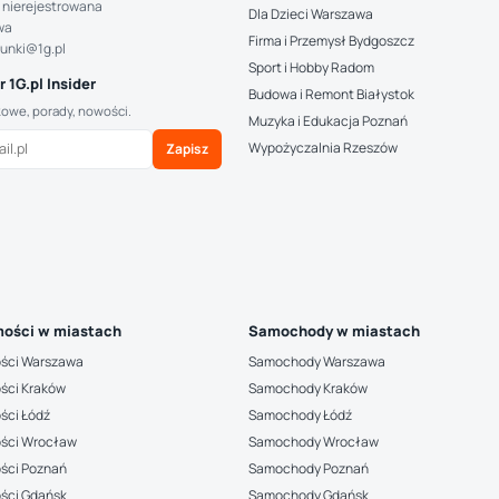
 nierejestrowana
Dla Dzieci Warszawa
wa
Firma i Przemysł Bydgoszcz
hunki@1g.pl
Sport i Hobby Radom
 1G.pl Insider
Budowa i Remont Białystok
kowe, porady, nowości.
Muzyka i Edukacja Poznań
Wypożyczalnia Rzeszów
Zapisz
ości w miastach
Samochody w miastach
ści Warszawa
Samochody Warszawa
ści Kraków
Samochody Kraków
ści Łódź
Samochody Łódź
ści Wrocław
Samochody Wrocław
ści Poznań
Samochody Poznań
ści Gdańsk
Samochody Gdańsk