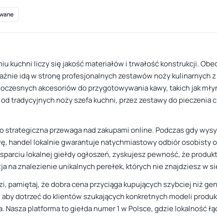
wane
iu kuchni liczy się jakość materiałów i trwałość konstrukcji. Obe
raźnie idą w stronę profesjonalnych zestawów noży kulinarnych 
woczesnych akcesoriów do przygotowywania kawy, takich jak młyn
d tradycyjnych noży szefa kuchni, przez zestawy do pieczenia chl
to strategiczna przewaga nad zakupami online. Podczas gdy wysył
ę, handel lokalnie gwarantuje natychmiastowy odbiór osobisty o
sparciu lokalnej giełdy ogłoszeń, zyskujesz pewność, że produkt
ja na znalezienie unikalnych perełek, których nie znajdziesz w 
i, pamiętaj, że dobra cena przyciąga kupujących szybciej niż g
, aby dotrzeć do klientów szukających konkretnych modeli produk
a. Nasza platforma to giełda numer 1 w Polsce, gdzie lokalność ł