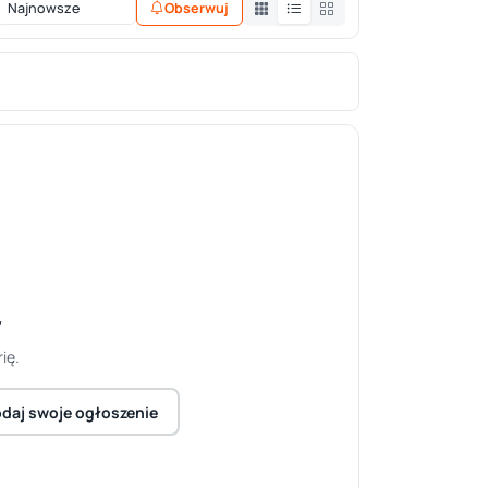
Obserwuj
y
ię.
daj swoje ogłoszenie