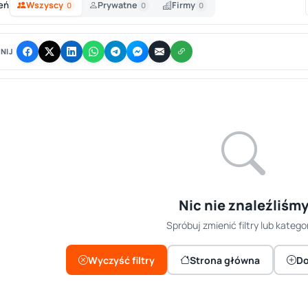
eń
Wszyscy
Prywatne
Firmy
0
0
0
NIJ
Nic nie znaleźliśm
Spróbuj zmienić filtry lub kategor
Wyczyść filtry
Strona główna
Do