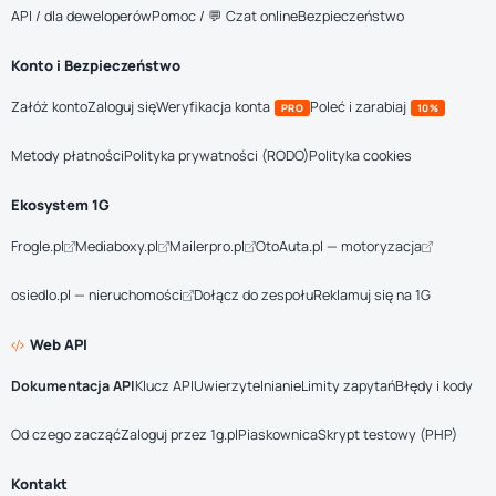
API / dla deweloperów
Pomoc / 💬 Czat online
Bezpieczeństwo
Konto i Bezpieczeństwo
Załóż konto
Zaloguj się
Weryfikacja konta
Poleć i zarabiaj
PRO
10%
Metody płatności
Polityka prywatności (RODO)
Polityka cookies
Ekosystem 1G
Frogle.pl
Mediaboxy.pl
Mailerpro.pl
OtoAuta.pl — motoryzacja
osiedlo.pl — nieruchomości
Dołącz do zespołu
Reklamuj się na 1G
Web API
Dokumentacja API
Klucz API
Uwierzytelnianie
Limity zapytań
Błędy i kody
Od czego zacząć
Zaloguj przez 1g.pl
Piaskownica
Skrypt testowy (PHP)
Kontakt