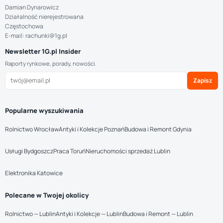
Damian Dynarowicz
Działalność nierejestrowana
Częstochowa
E-mail: rachunki@1g.pl
Newsletter 1G.pl Insider
Raporty rynkowe, porady, nowości.
Zapisz
Popularne wyszukiwania
Rolnictwo Wrocław
Antyki i Kolekcje Poznań
Budowa i Remont Gdynia
Usługi Bydgoszcz
Praca Toruń
Nieruchomości sprzedaż Lublin
Elektronika Katowice
Polecane w Twojej okolicy
Rolnictwo — Lublin
Antyki i Kolekcje — Lublin
Budowa i Remont — Lublin