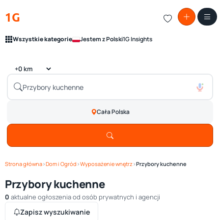
1G
Wszystkie kategorie
Jestem z Polski
1G Insights
Cała Polska
Strona główna
›
Dom i Ogród
›
Wyposażenie wnętrz
›
Przybory kuchenne
Przybory kuchenne
0
aktualne ogłoszenia od osób prywatnych i agencji
Zapisz wyszukiwanie