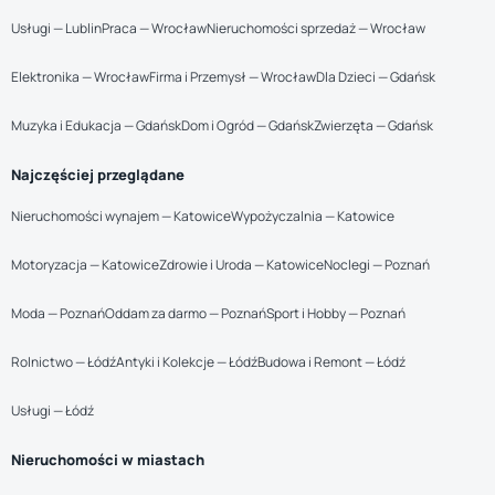
Usługi — Lublin
Praca — Wrocław
Nieruchomości sprzedaż — Wrocław
Elektronika — Wrocław
Firma i Przemysł — Wrocław
Dla Dzieci — Gdańsk
Muzyka i Edukacja — Gdańsk
Dom i Ogród — Gdańsk
Zwierzęta — Gdańsk
Najczęściej przeglądane
Nieruchomości wynajem — Katowice
Wypożyczalnia — Katowice
Motoryzacja — Katowice
Zdrowie i Uroda — Katowice
Noclegi — Poznań
Moda — Poznań
Oddam za darmo — Poznań
Sport i Hobby — Poznań
Rolnictwo — Łódź
Antyki i Kolekcje — Łódź
Budowa i Remont — Łódź
Usługi — Łódź
Nieruchomości w miastach