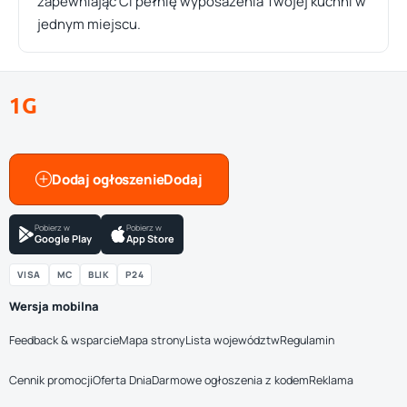
zapewniając Ci pełnię wyposażenia Twojej kuchni w
jednym miejscu.
1G
Dodaj ogłoszenie
Pobierz w
Pobierz w
Google Play
App Store
VISA
MC
BLIK
P24
Wersja mobilna
Feedback & wsparcie
Mapa strony
Lista województw
Regulamin
Cennik promocji
Oferta Dnia
Darmowe ogłoszenia z kodem
Reklama