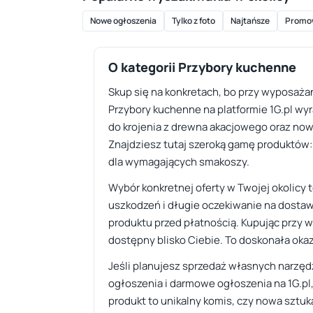
Nowe ogłoszenia
Tylko z foto
Najtańsze
Promo
O kategorii Przybory kuchenne
Skup się na konkretach, bo przy wyposażan
Przybory kuchenne na platformie 1G.pl wy
do krojenia z drewna akacjowego oraz no
Znajdziesz tutaj szeroką gamę produktów: o
dla wymagających smakoszy.
Wybór konkretnej oferty w Twojej okolicy 
uszkodzeń i długie oczekiwanie na dostaw
produktu przed płatnością. Kupując przy w
dostępny blisko Ciebie. To doskonała okaz
Jeśli planujesz sprzedaż własnych narzędz
ogłoszenia i darmowe ogłoszenia na 1G.pl
produkt to unikalny komis, czy nowa sztuk