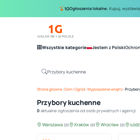
Ogłoszenia lokalne.
Kupuj, wystawiaj
1G
1G
GIEŁDA NR 1 W POLSCE
Wszystkie kategorie
Jestem z Polski
Ochro
Strona główna
›
Dom i Ogród
›
Wyposażenie wnętrz
›
Przybor
Przybory kuchenne
0
aktualne ogłoszenia od osób prywatnych i agencji
Warszawa
Kraków
Wrocław
Łód
(0)
(0)
(0)