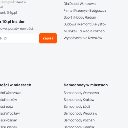
 nierejestrowana
Dla Dzieci Warszawa
wa
Firma i Przemysł Bydgoszcz
hunki@1g.pl
Sport i Hobby Radom
 1G.pl Insider
Budowa i Remont Białystok
kowe, porady, nowości.
Muzyka i Edukacja Poznań
Wypożyczalnia Rzeszów
Zapisz
ości w miastach
Samochody w miastach
ści Warszawa
Samochody Warszawa
ści Kraków
Samochody Kraków
ści Łódź
Samochody Łódź
ści Wrocław
Samochody Wrocław
ści Poznań
Samochody Poznań
ści Gdańsk
Samochody Gdańsk