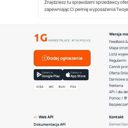
Znajdziesz tu sprawdzeni sprzedawcy ofe
zapewniając Ci pełnię wyposażenia Twoje
1G
Wersja mo
MARKETPLACE · #1 W POLSCE
Feedback &
Mapa stro
Lista woje
Dodaj ogłoszenie
Regulamin
Cennik pro
Pobierz w
Pobierz w
Oferta Dnia
Google Play
App Store
Darmowe o
Reklama
VISA
MC
BLIK
P24
API / dla 
Pomoc / 💬 
Bezpiecze
Web API
Kontakt
Damian Dyn
Dokumentacja API