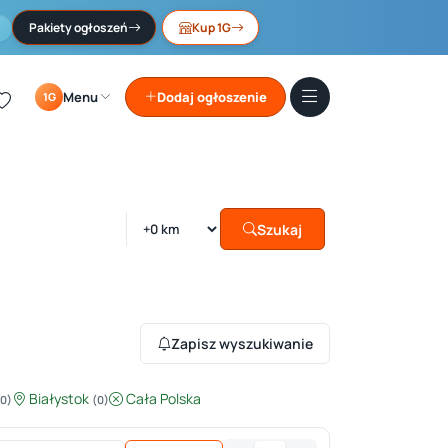
Pakiety ogłoszeń
Kup 1G
Menu
Dodaj ogłoszenie
1G
Szukaj
Zapisz wyszukiwanie
Białystok
Cała Polska
(0)
(0)