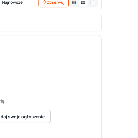
Obserwuj
y
ię.
daj swoje ogłoszenie