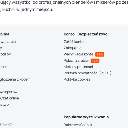
rujący wszystko: od profesjonalnych blenderów i mikserów po z
j kuchni w jednym miejscu.
bilna
Konto i Bezpieczeństwo
 wsparcie
Załóż konto
ny
Zaloguj się
wództw
Weryfikacja konta
PRO
Poleć i zarabiaj
10%
mocji
Metody płatności
Polityka prywatności (RODO)
głoszenia z kodem
Polityka cookies
deweloperów
Czat online
ństwo
Popularne wyszukiwania
arowicz
Rolnictwo Gdańsk