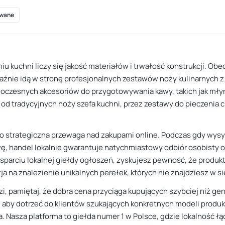
wane
iu kuchni liczy się jakość materiałów i trwałość konstrukcji. Obe
raźnie idą w stronę profesjonalnych zestawów noży kulinarnych 
woczesnych akcesoriów do przygotowywania kawy, takich jak młyn
d tradycyjnych noży szefa kuchni, przez zestawy do pieczenia chl
to strategiczna przewaga nad zakupami online. Podczas gdy wysył
ę, handel lokalnie gwarantuje natychmiastowy odbiór osobisty o
sparciu lokalnej giełdy ogłoszeń, zyskujesz pewność, że produkt
ja na znalezienie unikalnych perełek, których nie znajdziesz w 
i, pamiętaj, że dobra cena przyciąga kupujących szybciej niż g
, aby dotrzeć do klientów szukających konkretnych modeli produk
a. Nasza platforma to giełda numer 1 w Polsce, gdzie lokalność ł