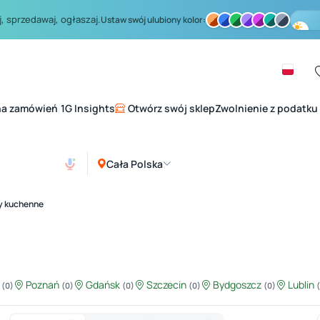
, sprzedawaj, ogłaszaj.
Ustaw swój ulubiony kolor:
na zamówień
1G Insights
Otwórz swój sklep
Zwolnienie z podatku
|
Cała Polska
y kuchenne
ź
Poznań
Gdańsk
Szczecin
Bydgoszcz
Lublin
(0)
(0)
(0)
(0)
(0)