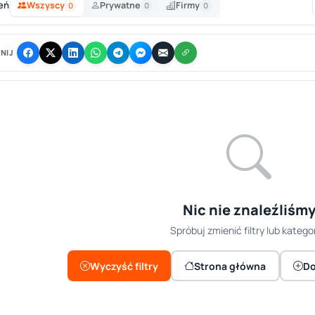
eń
Wszyscy
Prywatne
Firmy
0
0
0
NIJ
Nic nie znaleźliśm
Spróbuj zmienić filtry lub kategor
Wyczyść filtry
Strona główna
Do