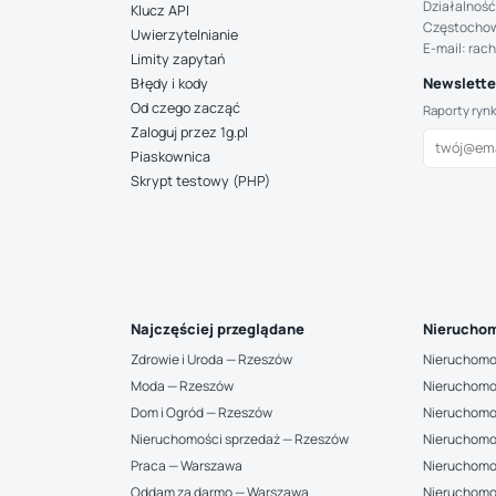
Działalność
Klucz API
Częstocho
Uwierzytelnianie
E-mail: rac
Limity zapytań
Newsletter
Błędy i kody
Od czego zacząć
Raporty ryn
Zaloguj przez 1g.pl
Piaskownica
Skrypt testowy (PHP)
Najczęściej przeglądane
Nieruchom
Zdrowie i Uroda — Rzeszów
Nieruchomo
Moda — Rzeszów
Nieruchomo
Dom i Ogród — Rzeszów
Nieruchomo
Nieruchomości sprzedaż — Rzeszów
Nieruchomo
Praca — Warszawa
Nieruchomo
Oddam za darmo — Warszawa
Nieruchomo