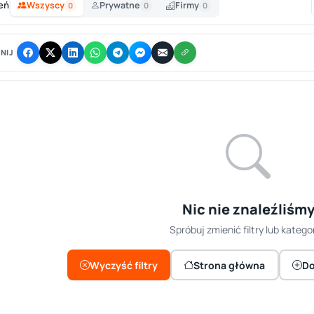
eń
Wszyscy
Prywatne
Firmy
0
0
0
NIJ
Nic nie znaleźliśm
Spróbuj zmienić filtry lub kategor
Wyczyść filtry
Strona główna
Do