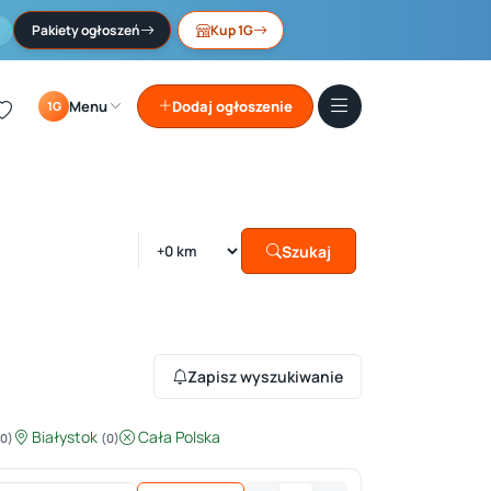
Pakiety ogłoszeń
Kup 1G
Menu
Dodaj ogłoszenie
1G
Szukaj
Zapisz wyszukiwanie
Białystok
Cała Polska
(0)
(0)