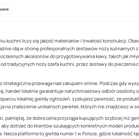
wane
iu kuchni liczy się jakość materiałów i trwałość konstrukcji. Obe
raźnie idą w stronę profesjonalnych zestawów noży kulinarnych 
woczesnych akcesoriów do przygotowywania kawy, takich jak młyn
d tradycyjnych noży szefa kuchni, przez zestawy do pieczenia chl
to strategiczna przewaga nad zakupami online. Podczas gdy wysył
ę, handel lokalnie gwarantuje natychmiastowy odbiór osobisty o
sparciu lokalnej giełdy ogłoszeń, zyskujesz pewność, że produkt
ja na znalezienie unikalnych perełek, których nie znajdziesz w 
i, pamiętaj, że dobra cena przyciąga kupujących szybciej niż g
, aby dotrzeć do klientów szukających konkretnych modeli produk
a. Nasza platforma to giełda numer 1 w Polsce, gdzie lokalność ł