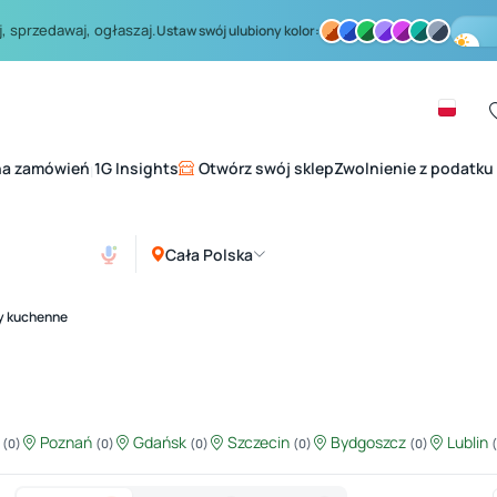
, sprzedawaj, ogłaszaj.
Ustaw swój ulubiony kolor:
na zamówień
1G Insights
Otwórz swój sklep
Zwolnienie z podatku
|
Cała Polska
y kuchenne
ź
Poznań
Gdańsk
Szczecin
Bydgoszcz
Lublin
(0)
(0)
(0)
(0)
(0)