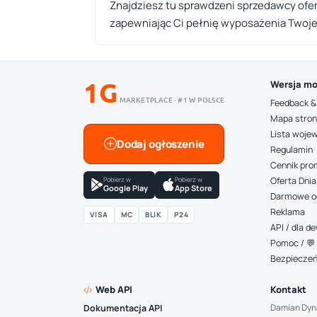
Znajdziesz tu sprawdzeni sprzedawcy ofe
zapewniając Ci pełnię wyposażenia Twoje
1G
Wersja mo
MARKETPLACE · #1 W POLSCE
Feedback &
Mapa stro
Lista woje
Dodaj ogłoszenie
Regulamin
Cennik pro
Pobierz w
Pobierz w
Oferta Dnia
Google Play
App Store
Darmowe o
Reklama
VISA
MC
BLIK
P24
API / dla 
Pomoc / 💬 
Bezpiecze
Web API
Kontakt
Damian Dyn
Dokumentacja API