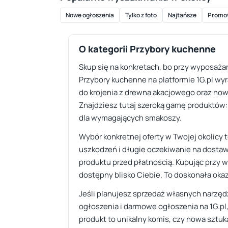
Nowe ogłoszenia
Tylko z foto
Najtańsze
Promo
O kategorii Przybory kuchenne
Skup się na konkretach, bo przy wyposażan
Przybory kuchenne na platformie 1G.pl wy
do krojenia z drewna akacjowego oraz no
Znajdziesz tutaj szeroką gamę produktów: o
dla wymagających smakoszy.
Wybór konkretnej oferty w Twojej okolicy 
uszkodzeń i długie oczekiwanie na dostaw
produktu przed płatnością. Kupując przy w
dostępny blisko Ciebie. To doskonała okaz
Jeśli planujesz sprzedaż własnych narzędz
ogłoszenia i darmowe ogłoszenia na 1G.pl
produkt to unikalny komis, czy nowa sztuk