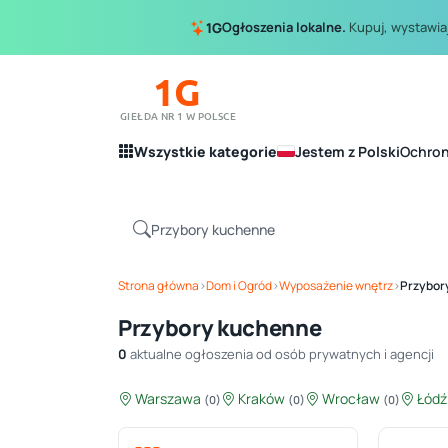
Ogłoszenia lokalne.
Kupuj, wystawiaj
1G
1G
GIEŁDA NR 1 W POLSCE
Wszystkie kategorie
Jestem z Polski
Ochro
Strona główna
›
Dom i Ogród
›
Wyposażenie wnętrz
›
Przybor
Przybory kuchenne
0
aktualne ogłoszenia od osób prywatnych i agencji
Warszawa
Kraków
Wrocław
Łód
(0)
(0)
(0)