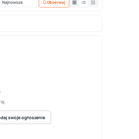
Obserwuj
y
ię.
daj swoje ogłoszenie