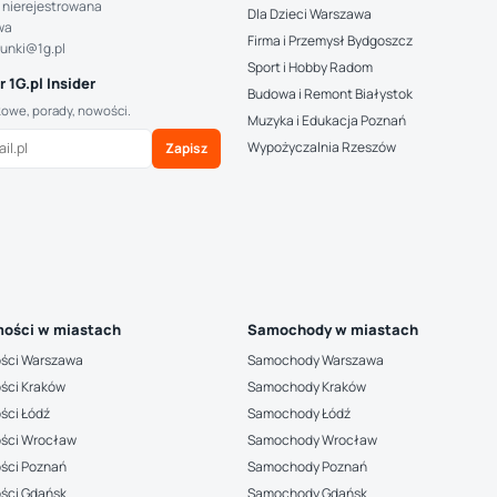
 nierejestrowana
Dla Dzieci Warszawa
wa
Firma i Przemysł Bydgoszcz
hunki@1g.pl
Sport i Hobby Radom
 1G.pl Insider
Budowa i Remont Białystok
kowe, porady, nowości.
Muzyka i Edukacja Poznań
Wypożyczalnia Rzeszów
Zapisz
ości w miastach
Samochody w miastach
ści Warszawa
Samochody Warszawa
ści Kraków
Samochody Kraków
ści Łódź
Samochody Łódź
ści Wrocław
Samochody Wrocław
ści Poznań
Samochody Poznań
ści Gdańsk
Samochody Gdańsk