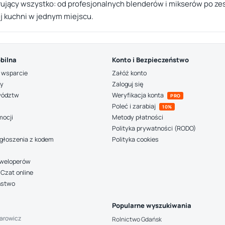
rujący wszystko: od profesjonalnych blenderów i mikserów po z
j kuchni w jednym miejscu.
bilna
Konto i Bezpieczeństwo
 wsparcie
Załóż konto
ny
Zaloguj się
wództw
Weryfikacja konta
PRO
Poleć i zarabiaj
10%
mocji
Metody płatności
Polityka prywatności (RODO)
głoszenia z kodem
Polityka cookies
deweloperów
Czat online
ństwo
Popularne wyszukiwania
arowicz
Rolnictwo Gdańsk