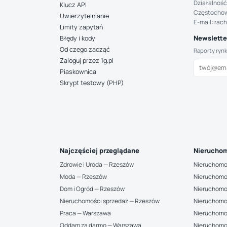
Działalność
Klucz API
Częstocho
Uwierzytelnianie
E-mail: rac
Limity zapytań
Newsletter
Błędy i kody
Od czego zacząć
Raporty ryn
Zaloguj przez 1g.pl
Piaskownica
Skrypt testowy (PHP)
Najczęściej przeglądane
Nieruchom
Zdrowie i Uroda — Rzeszów
Nieruchomo
Moda — Rzeszów
Nieruchomo
Dom i Ogród — Rzeszów
Nieruchomo
Nieruchomości sprzedaż — Rzeszów
Nieruchomo
Praca — Warszawa
Nieruchomo
Oddam za darmo — Warszawa
Nieruchomo