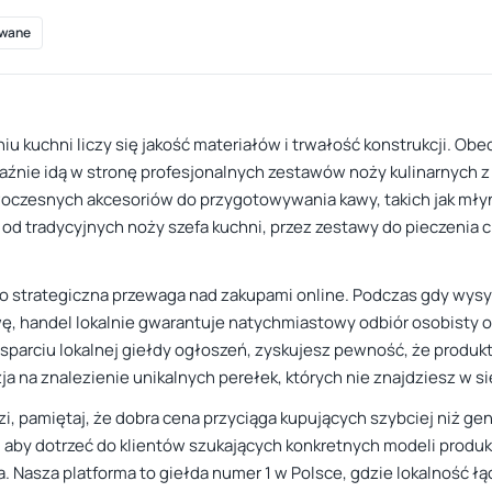
wane
iu kuchni liczy się jakość materiałów i trwałość konstrukcji. Obe
raźnie idą w stronę profesjonalnych zestawów noży kulinarnych 
woczesnych akcesoriów do przygotowywania kawy, takich jak młyn
d tradycyjnych noży szefa kuchni, przez zestawy do pieczenia chl
to strategiczna przewaga nad zakupami online. Podczas gdy wysył
ę, handel lokalnie gwarantuje natychmiastowy odbiór osobisty o
sparciu lokalnej giełdy ogłoszeń, zyskujesz pewność, że produkt
ja na znalezienie unikalnych perełek, których nie znajdziesz w 
i, pamiętaj, że dobra cena przyciąga kupujących szybciej niż g
, aby dotrzeć do klientów szukających konkretnych modeli produk
a. Nasza platforma to giełda numer 1 w Polsce, gdzie lokalność ł