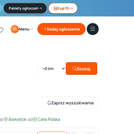
Pakiety ogłoszeń
Kup 1G
Menu
Dodaj ogłoszenie
1G
Szukaj
Zapisz wyszukiwanie
Białystok
Cała Polska
(0)
(0)