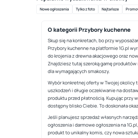
Nowe ogłoszenia
Tylko z foto
Najtańsze
Promo
O kategorii Przybory kuchenne
Skup się na konkretach, bo przy wyposażan
Przybory kuchenne na platformie 1G.pl wy
do krojenia z drewna akacjowego oraz no
Znajdziesz tutaj szeroką gamę produktów: o
dla wymagających smakoszy.
Wybór konkretnej oferty w Twojej okolicy 
uszkodzeń i długie oczekiwanie na dostaw
produktu przed płatnością. Kupując przy w
dostępny blisko Ciebie. To doskonała okaz
Jeśli planujesz sprzedaż własnych narzędz
ogłoszenia i darmowe ogłoszenia na 1G.pl
produkt to unikalny komis, czy nowa sztuk