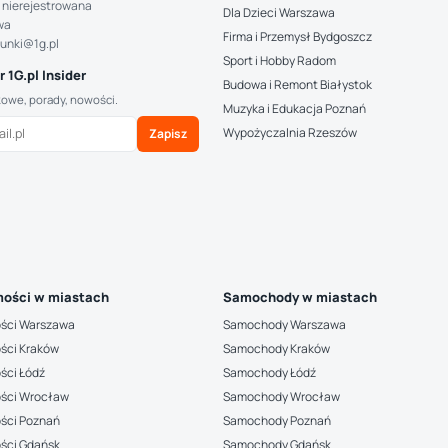
 nierejestrowana
Dla Dzieci Warszawa
wa
Firma i Przemysł Bydgoszcz
hunki@1g.pl
Sport i Hobby Radom
 1G.pl Insider
Budowa i Remont Białystok
kowe, porady, nowości.
Muzyka i Edukacja Poznań
Wypożyczalnia Rzeszów
Zapisz
ości w miastach
Samochody w miastach
ści Warszawa
Samochody Warszawa
ści Kraków
Samochody Kraków
ści Łódź
Samochody Łódź
ści Wrocław
Samochody Wrocław
ści Poznań
Samochody Poznań
ści Gdańsk
Samochody Gdańsk