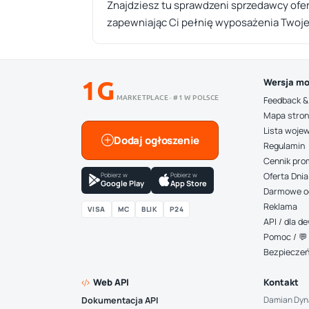
Znajdziesz tu sprawdzeni sprzedawcy ofe
zapewniając Ci pełnię wyposażenia Twoje
1G
Wersja mo
MARKETPLACE · #1 W POLSCE
Feedback &
Mapa stro
Lista woje
Dodaj ogłoszenie
Regulamin
Cennik pro
Pobierz w
Pobierz w
Oferta Dnia
Google Play
App Store
Darmowe o
Reklama
VISA
MC
BLIK
P24
API / dla 
Pomoc / 💬 
Bezpiecze
Web API
Kontakt
Damian Dyn
Dokumentacja API