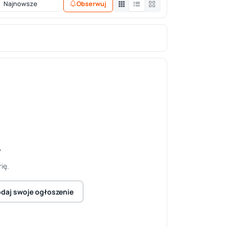
Obserwuj
y
ię.
daj swoje ogłoszenie