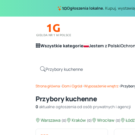
Ogłoszenia lokalne.
Kupuj, wystawiaj
1G
1G
GIEŁDA NR 1 W POLSCE
Wszystkie kategorie
Jestem z Polski
Ochro
Strona główna
›
Dom i Ogród
›
Wyposażenie wnętrz
›
Przybor
Przybory kuchenne
0
aktualne ogłoszenia od osób prywatnych i agencji
Warszawa
Kraków
Wrocław
Łód
(0)
(0)
(0)