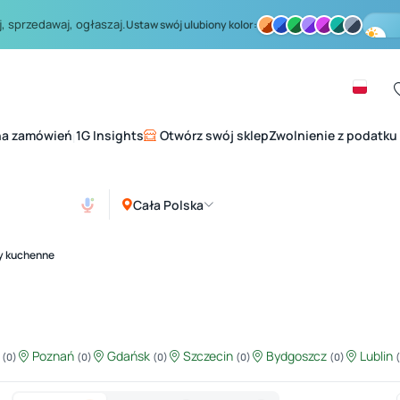
, sprzedawaj, ogłaszaj.
Ustaw swój ulubiony kolor:
na zamówień
1G Insights
Otwórz swój sklep
Zwolnienie z podatku
|
Cała Polska
y kuchenne
ź
Poznań
Gdańsk
Szczecin
Bydgoszcz
Lublin
(0)
(0)
(0)
(0)
(0)