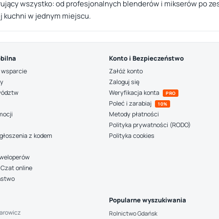
rujący wszystko: od profesjonalnych blenderów i mikserów po z
j kuchni w jednym miejscu.
bilna
Konto i Bezpieczeństwo
 wsparcie
Załóż konto
ny
Zaloguj się
wództw
Weryfikacja konta
PRO
Poleć i zarabiaj
10%
mocji
Metody płatności
Polityka prywatności (RODO)
głoszenia z kodem
Polityka cookies
deweloperów
Czat online
ństwo
Popularne wyszukiwania
arowicz
Rolnictwo Gdańsk