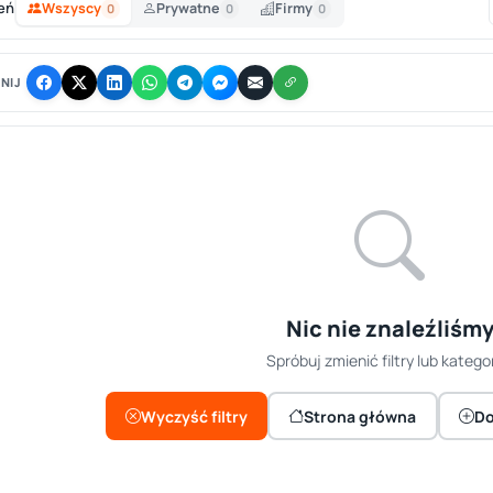
eń
Wszyscy
Prywatne
Firmy
0
0
0
NIJ
Nic nie znaleźliśm
Spróbuj zmienić filtry lub kategor
Wyczyść filtry
Strona główna
Do