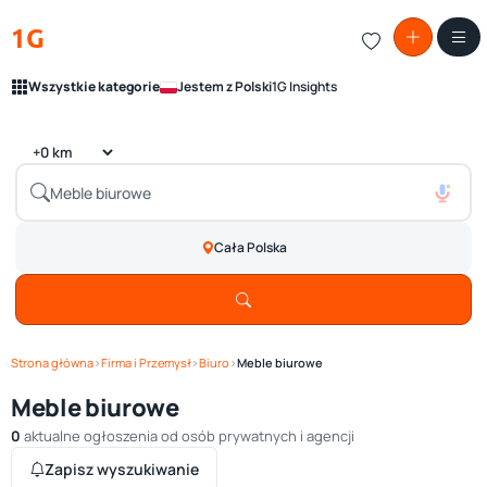
1G
Wszystkie kategorie
Jestem z Polski
1G Insights
Cała Polska
Strona główna
›
Firma i Przemysł
›
Biuro
›
Meble biurowe
Meble biurowe
0
aktualne ogłoszenia od osób prywatnych i agencji
Zapisz wyszukiwanie