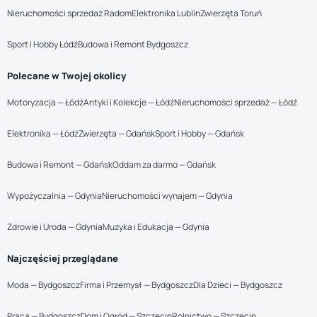
Nieruchomości sprzedaż Radom
Elektronika Lublin
Zwierzęta Toruń
Sport i Hobby Łódź
Budowa i Remont Bydgoszcz
Polecane w Twojej okolicy
Motoryzacja — Łódź
Antyki i Kolekcje — Łódź
Nieruchomości sprzedaż — Łódź
Elektronika — Łódź
Zwierzęta — Gdańsk
Sport i Hobby — Gdańsk
Budowa i Remont — Gdańsk
Oddam za darmo — Gdańsk
Wypożyczalnia — Gdynia
Nieruchomości wynajem — Gdynia
Zdrowie i Uroda — Gdynia
Muzyka i Edukacja — Gdynia
Najczęściej przeglądane
Moda — Bydgoszcz
Firma i Przemysł — Bydgoszcz
Dla Dzieci — Bydgoszcz
Praca — Bydgoszcz
Dom i Ogród — Szczecin
Rolnictwo — Szczecin