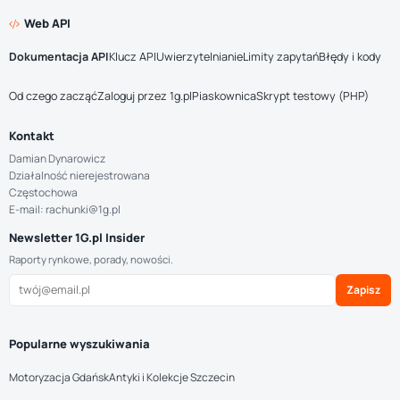
Web API
Dokumentacja API
Klucz API
Uwierzytelnianie
Limity zapytań
Błędy i kody
Od czego zacząć
Zaloguj przez 1g.pl
Piaskownica
Skrypt testowy (PHP)
Kontakt
Damian Dynarowicz
Działalność nierejestrowana
Częstochowa
E-mail: rachunki@1g.pl
Newsletter 1G.pl Insider
Raporty rynkowe, porady, nowości.
Zapisz
Popularne wyszukiwania
Motoryzacja Gdańsk
Antyki i Kolekcje Szczecin