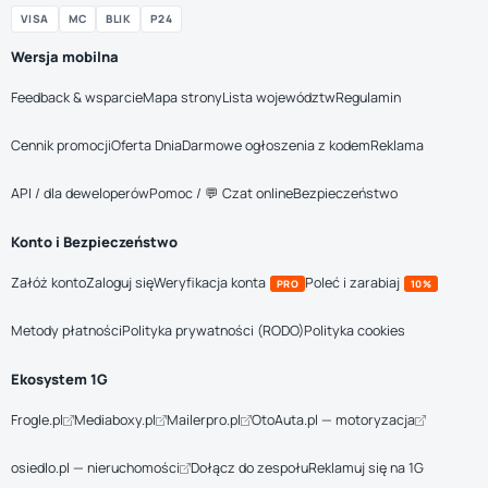
VISA
MC
BLIK
P24
Wersja mobilna
Feedback & wsparcie
Mapa strony
Lista województw
Regulamin
Cennik promocji
Oferta Dnia
Darmowe ogłoszenia z kodem
Reklama
API / dla deweloperów
Pomoc / 💬 Czat online
Bezpieczeństwo
Konto i Bezpieczeństwo
Załóż konto
Zaloguj się
Weryfikacja konta
Poleć i zarabiaj
PRO
10%
Metody płatności
Polityka prywatności (RODO)
Polityka cookies
Ekosystem 1G
Frogle.pl
Mediaboxy.pl
Mailerpro.pl
OtoAuta.pl — motoryzacja
osiedlo.pl — nieruchomości
Dołącz do zespołu
Reklamuj się na 1G