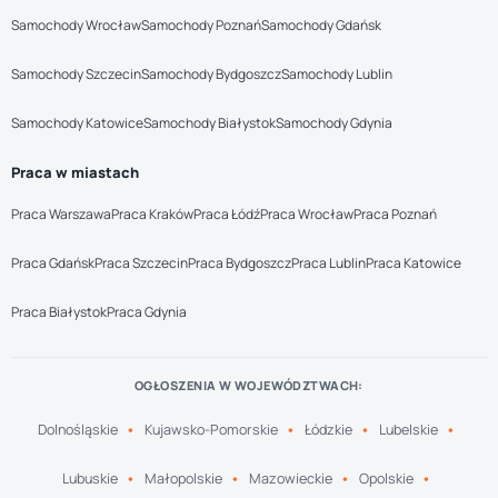
Samochody Wrocław
Samochody Poznań
Samochody Gdańsk
Samochody Szczecin
Samochody Bydgoszcz
Samochody Lublin
Samochody Katowice
Samochody Białystok
Samochody Gdynia
Praca w miastach
Praca Warszawa
Praca Kraków
Praca Łódź
Praca Wrocław
Praca Poznań
Praca Gdańsk
Praca Szczecin
Praca Bydgoszcz
Praca Lublin
Praca Katowice
Praca Białystok
Praca Gdynia
OGŁOSZENIA W WOJEWÓDZTWACH:
Dolnośląskie
Kujawsko-Pomorskie
Łódzkie
Lubelskie
Lubuskie
Małopolskie
Mazowieckie
Opolskie