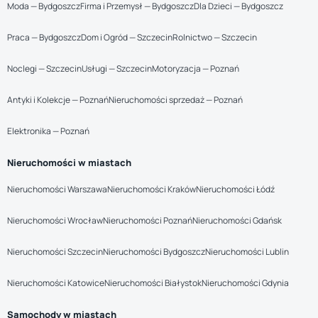
Moda — Bydgoszcz
Firma i Przemysł — Bydgoszcz
Dla Dzieci — Bydgoszcz
Praca — Bydgoszcz
Dom i Ogród — Szczecin
Rolnictwo — Szczecin
Noclegi — Szczecin
Usługi — Szczecin
Motoryzacja — Poznań
Antyki i Kolekcje — Poznań
Nieruchomości sprzedaż — Poznań
Elektronika — Poznań
Nieruchomości w miastach
Nieruchomości Warszawa
Nieruchomości Kraków
Nieruchomości Łódź
Nieruchomości Wrocław
Nieruchomości Poznań
Nieruchomości Gdańsk
Nieruchomości Szczecin
Nieruchomości Bydgoszcz
Nieruchomości Lublin
Nieruchomości Katowice
Nieruchomości Białystok
Nieruchomości Gdynia
Samochody w miastach