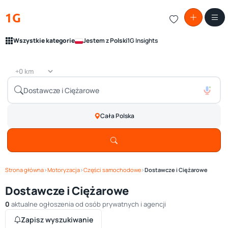
1G
Wszystkie kategorie
Jestem z Polski
1G Insights
Cała Polska
Strona główna
›
Motoryzacja
›
Części samochodowe
›
Dostawcze i Ciężarowe
Dostawcze i Ciężarowe
0
aktualne ogłoszenia od osób prywatnych i agencji
Zapisz wyszukiwanie