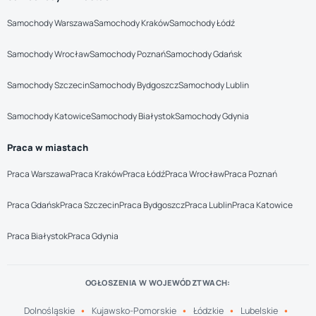
Samochody Warszawa
Samochody Kraków
Samochody Łódź
Samochody Wrocław
Samochody Poznań
Samochody Gdańsk
Samochody Szczecin
Samochody Bydgoszcz
Samochody Lublin
Samochody Katowice
Samochody Białystok
Samochody Gdynia
Praca w miastach
Praca Warszawa
Praca Kraków
Praca Łódź
Praca Wrocław
Praca Poznań
Praca Gdańsk
Praca Szczecin
Praca Bydgoszcz
Praca Lublin
Praca Katowice
Praca Białystok
Praca Gdynia
OGŁOSZENIA W WOJEWÓDZTWACH:
Dolnośląskie
Kujawsko-Pomorskie
Łódzkie
Lubelskie