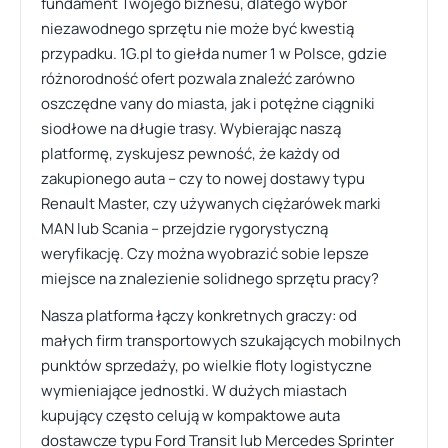
fundament Twojego biznesu, dlatego wybór
niezawodnego sprzętu nie może być kwestią
przypadku. 1G.pl to giełda numer 1 w Polsce, gdzie
różnorodność ofert pozwala znaleźć zarówno
oszczędne vany do miasta, jak i potężne ciągniki
siodłowe na długie trasy. Wybierając naszą
platformę, zyskujesz pewność, że każdy od
zakupionego auta – czy to nowej dostawy typu
Renault Master, czy używanych ciężarówek marki
MAN lub Scania – przejdzie rygorystyczną
weryfikację. Czy można wyobrazić sobie lepsze
miejsce na znalezienie solidnego sprzętu pracy?
Nasza platforma łączy konkretnych graczy: od
małych firm transportowych szukających mobilnych
punktów sprzedaży, po wielkie floty logistyczne
wymieniające jednostki. W dużych miastach
kupujący często celują w kompaktowe auta
dostawcze typu Ford Transit lub Mercedes Sprinter