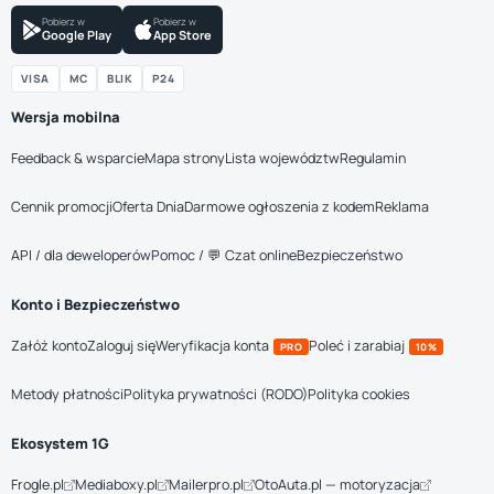
Pobierz w
Pobierz w
Google Play
App Store
VISA
MC
BLIK
P24
Wersja mobilna
Feedback & wsparcie
Mapa strony
Lista województw
Regulamin
Cennik promocji
Oferta Dnia
Darmowe ogłoszenia z kodem
Reklama
API / dla deweloperów
Pomoc / 💬 Czat online
Bezpieczeństwo
Konto i Bezpieczeństwo
Załóż konto
Zaloguj się
Weryfikacja konta
Poleć i zarabiaj
PRO
10%
Metody płatności
Polityka prywatności (RODO)
Polityka cookies
Ekosystem 1G
Frogle.pl
Mediaboxy.pl
Mailerpro.pl
OtoAuta.pl — motoryzacja