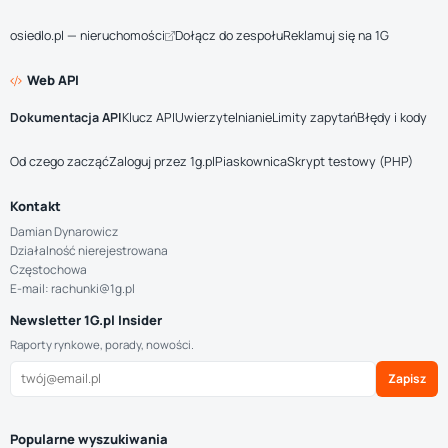
osiedlo.pl — nieruchomości
Dołącz do zespołu
Reklamuj się na 1G
Web API
Dokumentacja API
Klucz API
Uwierzytelnianie
Limity zapytań
Błędy i kody
Od czego zacząć
Zaloguj przez 1g.pl
Piaskownica
Skrypt testowy (PHP)
Kontakt
Damian Dynarowicz
Działalność nierejestrowana
Częstochowa
E-mail: rachunki@1g.pl
Newsletter 1G.pl Insider
Raporty rynkowe, porady, nowości.
Zapisz
Popularne wyszukiwania