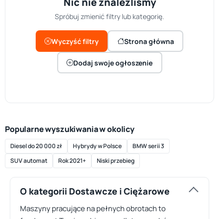
Nic nie znaleźliśmy
Spróbuj zmienić filtry lub kategorię.
Wyczyść filtry
Strona główna
Dodaj swoje ogłoszenie
Popularne wyszukiwania w okolicy
Diesel do 20 000 zł
Hybrydy w Polsce
BMW serii 3
SUV automat
Rok 2021+
Niski przebieg
O kategorii Dostawcze i Ciężarowe
Maszyny pracujące na pełnych obrotach to