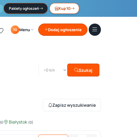
Pakiety ogłoszeń
Kup 1G
Menu
Dodaj ogłoszenie
1G
Szukaj
Zapisz wyszukiwanie
Białystok
(0)
(0)