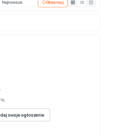
Obserwuj
y
ię.
daj swoje ogłoszenie