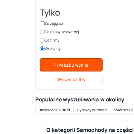
Tylko
Ze zdjęciami
Od osoby prywatnej
Od firmy
Wszyscy
Pokaż 0 wyniki
Wyczyść filtry
Popularne wyszukiwania w okolicy
Diesel do 20 000 zł
Hybrydy w Polsce
BMW serii 3
O kategorii Samochody na części