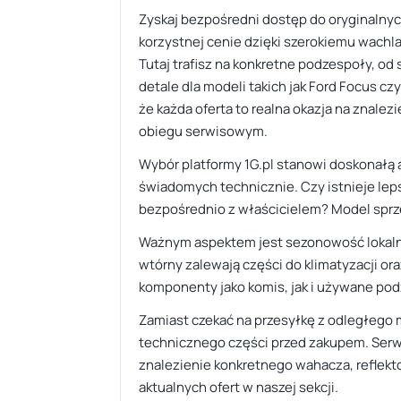
Zyskaj bezpośredni dostęp do oryginalny
korzystnej cenie dzięki szerokiemu wachla
Tutaj trafisz na konkretne podzespoły, od
detale dla modeli takich jak Ford Focus 
że każda oferta to realna okazja na znale
obiegu serwisowym.
Wybór platformy 1G.pl stanowi doskonałą 
świadomych technicznie. Czy istnieje lep
bezpośrednio z właścicielem? Model sprz
Ważnym aspektem jest sezonowość lokalne
wtórny zalewają części do klimatyzacji o
komponenty jako komis, jak i używane p
Zamiast czekać na przesyłkę z odległego
technicznego części przed zakupem. Serwi
znalezienie konkretnego wahacza, reflekt
aktualnych ofert w naszej sekcji.