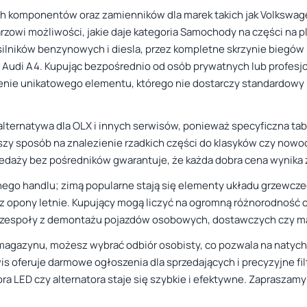
ch komponentów oraz zamienników dla marek takich jak Volkswa
rzowi możliwości, jakie daje kategoria Samochody na części na pl
 silników benzynowych i diesla, przez kompletne skrzynie biegó
czy Audi A4. Kupując bezpośrednio od osób prywatnych lub profes
zienie unikatowego elementu, którego nie dostarczy standardowy 
alternatywa dla OLX i innych serwisów, ponieważ specyficzna ta
szy sposób na znalezienie rzadkich części do klasyków czy now
edaży bez pośredników gwarantuje, że każda dobra cena wynika
go handlu; zimą popularne stają się elementy układu grzewczeg
raz opony letnie. Kupujący mogą liczyć na ogromną różnorodność
odzespoły z demontażu pojazdów osobowych, dostawczych czy ma
 magazynu, możesz wybrać odbiór osobisty, co pozwala na naty
s oferuje darmowe ogłoszenia dla sprzedających i precyzyjne fi
ora LED czy alternatora staje się szybkie i efektywne. Zaprasza