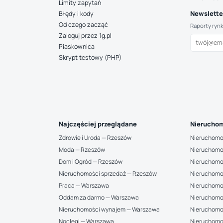
Limity zapytań
Newsletter
Błędy i kody
Od czego zacząć
Raporty ryn
Zaloguj przez 1g.pl
Piaskownica
Skrypt testowy (PHP)
Najczęściej przeglądane
Nieruchom
Zdrowie i Uroda — Rzeszów
Nieruchomo
Moda — Rzeszów
Nieruchomo
Dom i Ogród — Rzeszów
Nieruchomo
Nieruchomości sprzedaż — Rzeszów
Nieruchomo
Praca — Warszawa
Nieruchomo
Oddam za darmo — Warszawa
Nieruchomo
Nieruchomości wynajem — Warszawa
Nieruchomo
Noclegi — Warszawa
Nieruchomo