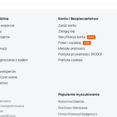
bilna
Konto i Bezpieczeństwo
 wsparcie
Załóż konto
ny
Zaloguj się
wództw
Weryfikacja konta
PRO
Poleć i zarabiaj
10%
mocji
Metody płatności
Polityka prywatności (RODO)
głoszenia z kodem
Polityka cookies
deweloperów
Czat online
ństwo
Popularne wyszukiwania
arowicz
Rolnictwo Gdańsk
 nierejestrowana
Dla Dzieci Warszawa
wa
Firma i Przemysł Bydgoszcz
hunki@1g.pl