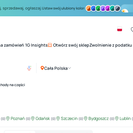
, sprzedawaj, ogłaszaj.
Ustaw swój ulubiony kolor:
na zamówień
1G Insights
Otwórz swój sklep
Zwolnienie z podatku
|
Cała Polska
hody na części
ź
Poznań
Gdańsk
Szczecin
Bydgoszcz
Lublin
(0)
(0)
(0)
(0)
(0)