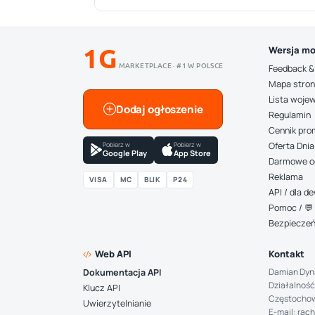
1G
Wersja mo
MARKETPLACE · #1 W POLSCE
Feedback &
Mapa stro
Lista woje
Dodaj ogłoszenie
Regulamin
Cennik pro
Pobierz w
Pobierz w
Oferta Dnia
Google Play
App Store
Darmowe o
Reklama
VISA
MC
BLIK
P24
API / dla 
Pomoc / 💬 
Bezpiecze
Web API
Kontakt
Damian Dyn
Dokumentacja API
Działalność
Klucz API
Częstocho
Uwierzytelnianie
E-mail: rac