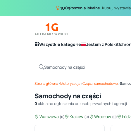
Ogłoszenia lokalne.
Kupuj, wystawiaj
1G
1G
GIEŁDA NR 1 W POLSCE
Wszystkie kategorie
Jestem z Polski
Ochro
Strona główna
›
Motoryzacja
›
Części samochodowe
›
Samoc
Samochody na części
0
aktualne ogłoszenia od osób prywatnych i agencji
Warszawa
Kraków
Wrocław
Łód
(0)
(0)
(0)