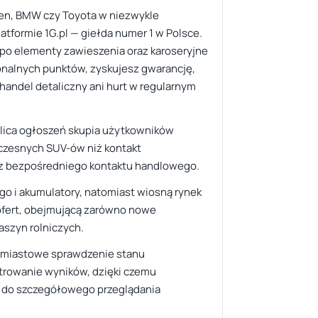
gen, BMW czy Toyota w niezwykle
atformie 1G.pl — giełda numer 1 w Polsce.
w po elementy zawieszenia oraz karoseryjne
jonalnych punktów, zyskujesz gwarancję,
handel detaliczny ani hurt w regularnym
blica ogłoszeń skupia użytkowników
oczesnych SUV-ów niż kontakt
 z bezpośredniego kontaktu handlowego.
o i akumulatory, natomiast wiosną rynek
 ofert, obejmującą zarówno nowe
szyn rolniczych.
chmiastowe sprawdzenie stanu
ltrowanie wyników, dzięki czemu
my do szczegółowego przeglądania