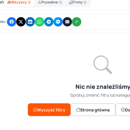
eń
Wszyscy
Prywatne
Firmy
0
0
0
NIJ
Nic nie znaleźliśm
Spróbuj zmienić filtry lub kategor
Wyczyść filtry
Strona główna
Do