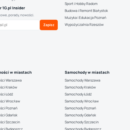
Sport i Hobby Radom
 1G.pl Insider
Budowa i Remont Białystok
kowe, porady, nowości.
Muzyka i Edukacja Poznań
Wypożyczalnia Rzeszów
Zapisz
ości w miastach
Samochody w miastach
ści Warszawa
Samochody Warszawa
ści Kraków
Samochody Kraków
ści Łódź
Samochody Łódź
ści Wrocław
Samochody Wrocław
ści Poznań
Samochody Poznań
ści Gdańsk
Samochody Gdańsk
ści Szczecin
Samochody Szczecin
ści Bydgoszcz
Samochody Bydgoszcz