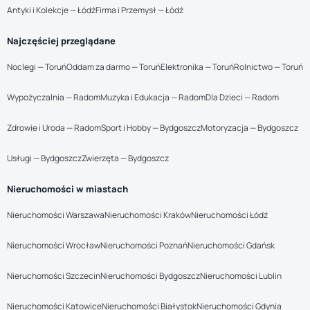
Antyki i Kolekcje — Łódź
Firma i Przemysł — Łódź
Najczęściej przeglądane
Noclegi — Toruń
Oddam za darmo — Toruń
Elektronika — Toruń
Rolnictwo — Toruń
Wypożyczalnia — Radom
Muzyka i Edukacja — Radom
Dla Dzieci — Radom
Zdrowie i Uroda — Radom
Sport i Hobby — Bydgoszcz
Motoryzacja — Bydgoszcz
Usługi — Bydgoszcz
Zwierzęta — Bydgoszcz
Nieruchomości w miastach
Nieruchomości Warszawa
Nieruchomości Kraków
Nieruchomości Łódź
Nieruchomości Wrocław
Nieruchomości Poznań
Nieruchomości Gdańsk
Nieruchomości Szczecin
Nieruchomości Bydgoszcz
Nieruchomości Lublin
Nieruchomości Katowice
Nieruchomości Białystok
Nieruchomości Gdynia