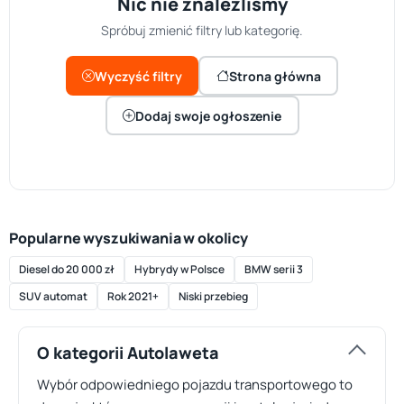
Nic nie znaleźliśmy
Spróbuj zmienić filtry lub kategorię.
Wyczyść filtry
Strona główna
Dodaj swoje ogłoszenie
Popularne wyszukiwania w okolicy
Diesel do 20 000 zł
Hybrydy w Polsce
BMW serii 3
SUV automat
Rok 2021+
Niski przebieg
O kategorii Autolaweta
Wybór odpowiedniego pojazdu transportowego to