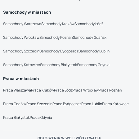
Samochody w miastach
Samochody Warszawa
Samochody Kraków
Samochody Łódź
Samochody Wrocław
Samochody Poznań
Samochody Gdańsk
Samochody Szczecin
Samochody Bydgoszcz
Samochody Lublin
Samochody Katowice
Samochody Białystok
Samochody Gdynia
Praca w miastach
Praca Warszawa
Praca Kraków
Praca Łódź
Praca Wrocław
Praca Poznań
Praca Gdańsk
Praca Szczecin
Praca Bydgoszcz
Praca Lublin
Praca Katowice
Praca Białystok
Praca Gdynia
OGŁOSZENIA W WOJEWÓDZTWACH: