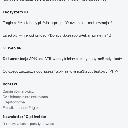
Ekosystem 1G
Frogle.pl
Mediaboxy.pl
Mailerpro.pl
OtoAuta.pl — motoryzacja
osiedlo.pl — nieruchomości
Dołącz do zespołu
Reklamuj się na 1G
Web API
Dokumentacja API
Klucz API
Uwierzytelnianie
Limity zapytań
Błędy i kody
Od czego zacząć
Zaloguj przez 1g.pl
Piaskownica
Skrypt testowy (PHP)
Kontakt
Damian Dynarowicz
Działalność nierejestrowana
Częstochowa
E-mail: rachunki@1g.pl
Newsletter 1G.pl Insider
Raporty rynkowe, porady, nowości.