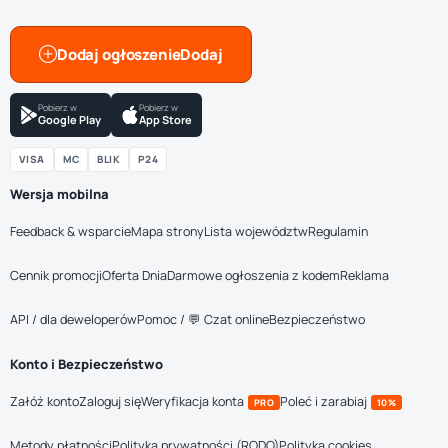
Dodaj ogłoszenie
Pobierz w
Pobierz w
Google Play
App Store
VISA
MC
BLIK
P24
Wersja mobilna
Feedback & wsparcie
Mapa strony
Lista województw
Regulamin
Cennik promocji
Oferta Dnia
Darmowe ogłoszenia z kodem
Reklama
API / dla deweloperów
Pomoc / 💬 Czat online
Bezpieczeństwo
Konto i Bezpieczeństwo
Załóż konto
Zaloguj się
Weryfikacja konta
Poleć i zarabiaj
PRO
10%
Metody płatności
Polityka prywatności (RODO)
Polityka cookies