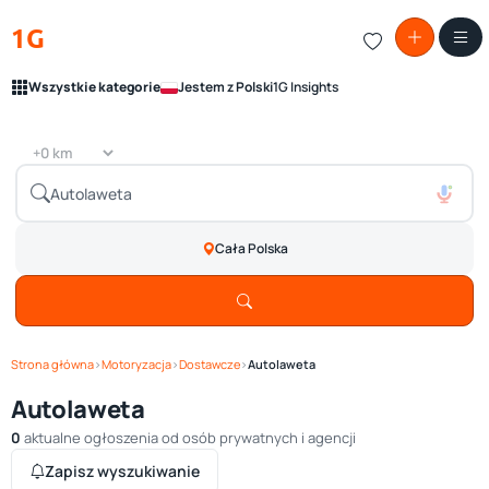
1G
Wszystkie kategorie
Jestem z Polski
1G Insights
Cała Polska
Strona główna
›
Motoryzacja
›
Dostawcze
›
Autolaweta
Autolaweta
0
aktualne ogłoszenia od osób prywatnych i agencji
Zapisz wyszukiwanie