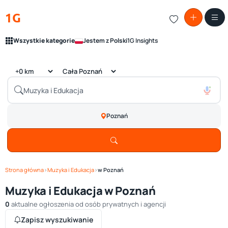
1G
Wszystkie kategorie
Jestem z Polski
1G Insights
Poznań
Strona główna
›
Muzyka i Edukacja
›
w Poznań
Muzyka i Edukacja w Poznań
0
aktualne ogłoszenia od osób prywatnych i agencji
Zapisz wyszukiwanie