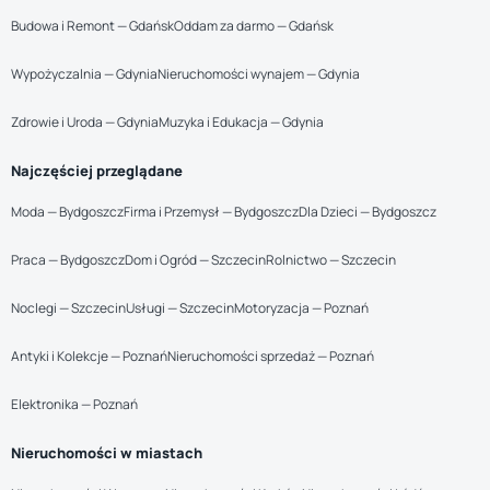
Budowa i Remont — Gdańsk
Oddam za darmo — Gdańsk
Wypożyczalnia — Gdynia
Nieruchomości wynajem — Gdynia
Zdrowie i Uroda — Gdynia
Muzyka i Edukacja — Gdynia
Najczęściej przeglądane
Moda — Bydgoszcz
Firma i Przemysł — Bydgoszcz
Dla Dzieci — Bydgoszcz
Praca — Bydgoszcz
Dom i Ogród — Szczecin
Rolnictwo — Szczecin
Noclegi — Szczecin
Usługi — Szczecin
Motoryzacja — Poznań
Antyki i Kolekcje — Poznań
Nieruchomości sprzedaż — Poznań
Elektronika — Poznań
Nieruchomości w miastach