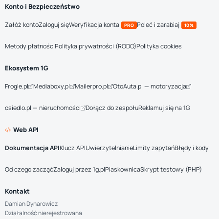
Konto i Bezpieczeństwo
Załóż konto
Zaloguj się
Weryfikacja konta
Poleć i zarabiaj
PRO
10%
Metody płatności
Polityka prywatności (RODO)
Polityka cookies
Ekosystem 1G
Frogle.pl
Mediaboxy.pl
Mailerpro.pl
OtoAuta.pl — motoryzacja
osiedlo.pl — nieruchomości
Dołącz do zespołu
Reklamuj się na 1G
Web API
Dokumentacja API
Klucz API
Uwierzytelnianie
Limity zapytań
Błędy i kody
Od czego zacząć
Zaloguj przez 1g.pl
Piaskownica
Skrypt testowy (PHP)
Kontakt
Damian Dynarowicz
Działalność nierejestrowana