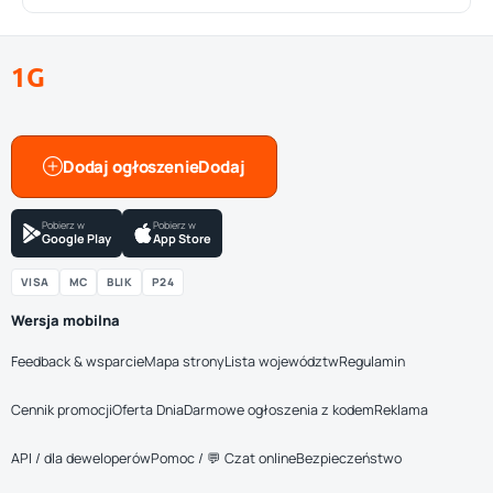
1G
Dodaj ogłoszenie
Pobierz w
Pobierz w
Google Play
App Store
VISA
MC
BLIK
P24
Wersja mobilna
Feedback & wsparcie
Mapa strony
Lista województw
Regulamin
Cennik promocji
Oferta Dnia
Darmowe ogłoszenia z kodem
Reklama
API / dla deweloperów
Pomoc / 💬 Czat online
Bezpieczeństwo