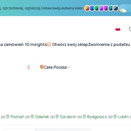
, sprzedawaj, ogłaszaj.
Ustaw swój ulubiony kolor:
na zamówień
1G Insights
Otwórz swój sklep
Zwolnienie z podatku
|
Cała Polska
ź
Poznań
Gdańsk
Szczecin
Bydgoszcz
Lublin
(0)
(0)
(0)
(0)
(0)