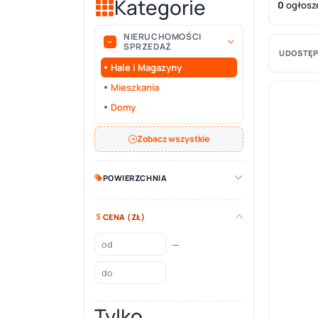
Kategorie
0
ogłosz
NIERUCHOMOŚCI
SPRZEDAŻ
UDOSTĘP
Hale i Magazyny
Mieszkania
Domy
Zobacz wszystkie
POWIERZCHNIA
CENA (ZŁ)
—
Tylko