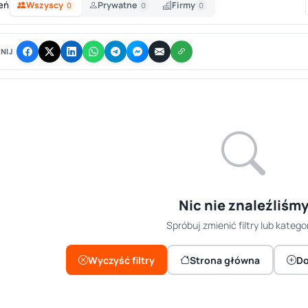
eń
Wszyscy
Prywatne
Firmy
0
0
0
NIJ
Nic nie znaleźliśm
Spróbuj zmienić filtry lub kategor
Wyczyść filtry
Strona główna
Do