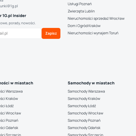
wa
Usługi Poznań
hunki@1g.pl
Zwierzęta Lublin
 1G.pl Insider
Nieruchomości sprzedaż Wrocław
kowe, porady, nowości.
Dom i Ogród Kraków
Nieruchomości wynajem Toruń
Zapisz
ości w miastach
Samochody w miastach
ści Warszawa
Samochody Warszawa
ści Kraków
Samochody Kraków
ści Łódź
Samochody Łódź
ści Wrocław
Samochody Wrocław
ści Poznań
Samochody Poznań
ści Gdańsk
Samochody Gdańsk
ści Szczecin
Samochody Szczecin