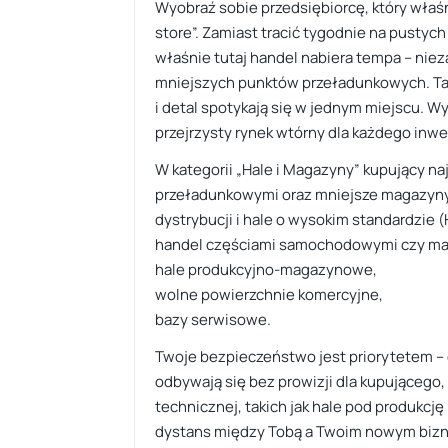
Wyobraź sobie przedsiębiorcę, który właśn
store”. Zamiast tracić tygodnie na pustyc
właśnie tutaj handel nabiera tempa – niez
mniejszych punktów przeładunkowych. Ta l
i detal spotykają się w jednym miejscu. Wy
przejrzysty rynek wtórny dla każdego inwe
W kategorii „Hale i Magazyny” kupujący na
przeładunkowymi oraz mniejsze magazyny 
dystrybucji i hale o wysokim standardzie
handel częściami samochodowymi czy mag
hale produkcyjno-magazynowe,
wolne powierzchnie komercyjne,
bazy serwisowe.
Twoje bezpieczeństwo jest priorytetem – 
odbywają się bez prowizji dla kupującego, 
technicznej, takich jak hale pod produkcję
dystans między Tobą a Twoim nowym biznes