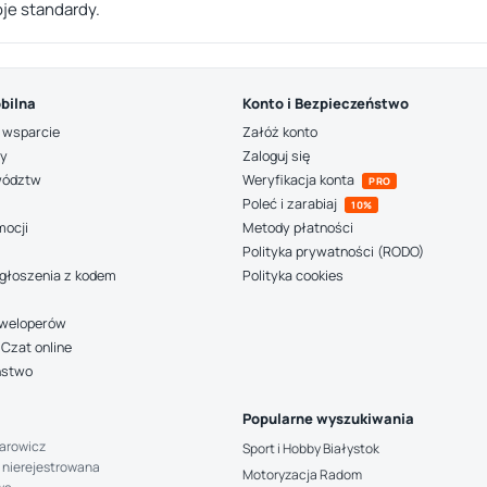
je standardy.
bilna
Konto i Bezpieczeństwo
 wsparcie
Załóż konto
ny
Zaloguj się
wództw
Weryfikacja konta
PRO
Poleć i zarabiaj
10%
mocji
Metody płatności
Polityka prywatności (RODO)
głoszenia z kodem
Polityka cookies
deweloperów
Czat online
ństwo
Popularne wyszukiwania
arowicz
Sport i Hobby Białystok
 nierejestrowana
Motoryzacja Radom