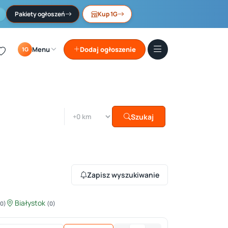
Pakiety ogłoszeń
Kup 1G
Menu
Dodaj ogłoszenie
1G
Szukaj
Zapisz wyszukiwanie
Białystok
(0)
(0)