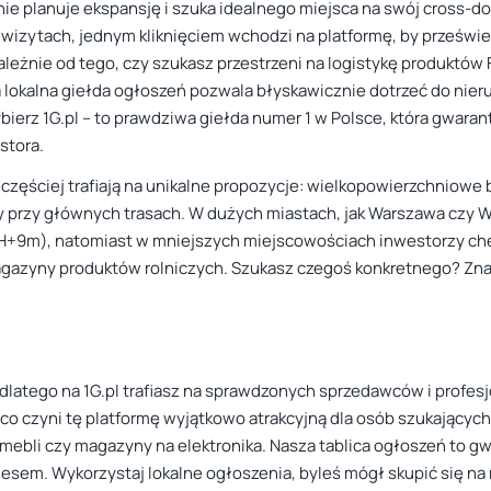
ie planuje ekspansję i szuka idealnego miejsca na swój cross-do
h wizytach, jednym kliknięciem wchodzi na platformę, by przeświet
ależnie od tego, czy szukasz przestrzeni na logistykę produktów 
okalna giełda ogłoszeń pozwala błyskawicznie dotrzeć do nieru
bierz 1G.pl – to prawdziwa giełda numer 1 w Polsce, która gwarant
stora.
jczęściej trafiają na unikalne propozycje: wielkopowierzchniowe 
przy głównych trasach. W dużych miastach, jak Warszawa czy W
 (H+9m), natomiast w mniejszych miejscowościach inwestorzy chęt
azyny produktów rolniczych. Szukasz czegoś konkretnego? Znaj
dlatego na 1G.pl trafiasz na sprawdzonych sprzedawców i profes
co czyni tę platformę wyjątkowo atrakcyjną dla osób szukających 
 mebli czy magazyny na elektronika. Nasza tablica ogłoszeń to gwa
em. Wykorzystaj lokalne ogłoszenia, byleś mógł skupić się na 