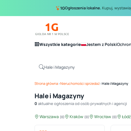
Ogłoszenia lokalne.
Kupuj, wystawiaj
1G
1G
GIEŁDA NR 1 W POLSCE
Wszystkie kategorie
Jestem z Polski
Ochro
Strona główna
›
Nieruchomości sprzedaż
›
Hale i Magazyny
Hale i Magazyny
0
aktualne ogłoszenia od osób prywatnych i agencji
Warszawa
Kraków
Wrocław
Łód
(0)
(0)
(0)