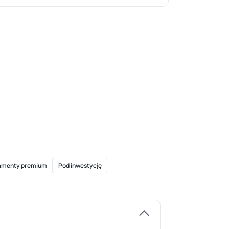
amenty premium
Pod inwestycję