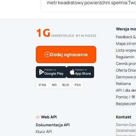
metr kwadratowy powierzchni spełnia Two
1G
Wersja mo
MARKETPLACE · #1 W POLSCE
Feedback &
Mapa stro
Lista woje
Dodaj ogłoszenie
Regulamin
Cennik pro
Pobierz w
Pobierz w
Oferta Dnia
Google Play
App Store
Darmowe o
Reklama
VISA
MC
BLIK
P24
API / dla 
Pomoc / 💬 
Bezpiecze
Web API
Kontakt
Damian Dyn
Dokumentacja API
Działalność
Klucz API