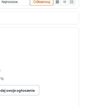
Obserwuj
y
ię.
daj swoje ogłoszenie