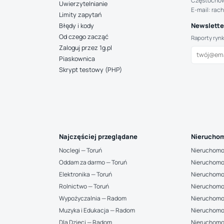
Częstocho
Uwierzytelnianie
E-mail: rac
Limity zapytań
Newsletter
Błędy i kody
Od czego zacząć
Raporty ryn
Zaloguj przez 1g.pl
Piaskownica
Skrypt testowy (PHP)
Najczęściej przeglądane
Nieruchom
Noclegi — Toruń
Nieruchomo
Oddam za darmo — Toruń
Nieruchomo
Elektronika — Toruń
Nieruchomo
Rolnictwo — Toruń
Nieruchomo
Wypożyczalnia — Radom
Nieruchomo
Muzyka i Edukacja — Radom
Nieruchomo
Dla Dzieci — Radom
Nieruchomo