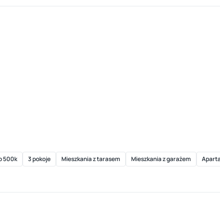
o 500k
3 pokoje
Mieszkania z tarasem
Mieszkania z garażem
Apart