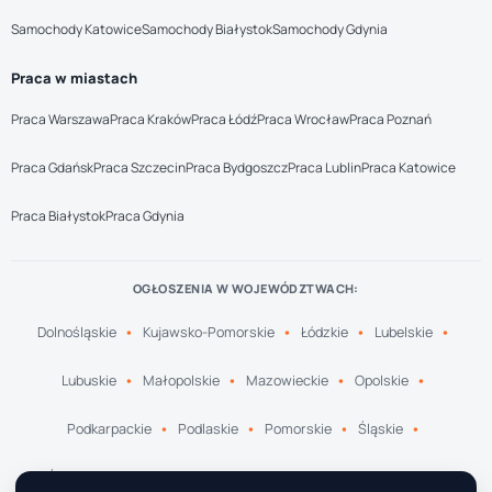
Samochody Katowice
Samochody Białystok
Samochody Gdynia
Praca w miastach
Praca Warszawa
Praca Kraków
Praca Łódź
Praca Wrocław
Praca Poznań
Praca Gdańsk
Praca Szczecin
Praca Bydgoszcz
Praca Lublin
Praca Katowice
Praca Białystok
Praca Gdynia
OGŁOSZENIA W WOJEWÓDZTWACH:
Dolnośląskie
Kujawsko-Pomorskie
Łódzkie
Lubelskie
Lubuskie
Małopolskie
Mazowieckie
Opolskie
Podkarpackie
Podlaskie
Pomorskie
Śląskie
Świętokrzyskie
Warmińsko-Mazurskie
Wielkopolskie