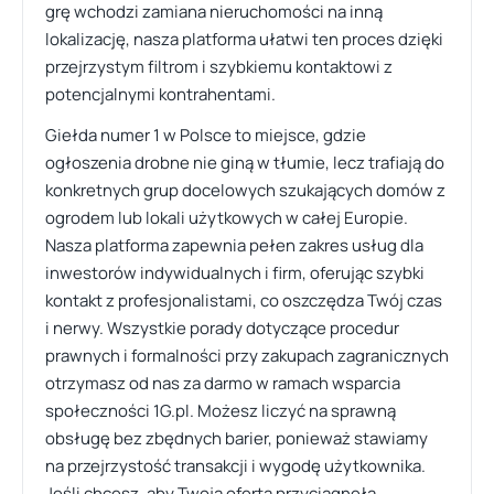
grę wchodzi zamiana nieruchomości na inną
lokalizację, nasza platforma ułatwi ten proces dzięki
przejrzystym filtrom i szybkiemu kontaktowi z
potencjalnymi kontrahentami.
Giełda numer 1 w Polsce to miejsce, gdzie
ogłoszenia drobne nie giną w tłumie, lecz trafiają do
konkretnych grup docelowych szukających domów z
ogrodem lub lokali użytkowych w całej Europie.
Nasza platforma zapewnia pełen zakres usług dla
inwestorów indywidualnych i firm, oferując szybki
kontakt z profesjonalistami, co oszczędza Twój czas
i nerwy. Wszystkie porady dotyczące procedur
prawnych i formalności przy zakupach zagranicznych
otrzymasz od nas za darmo w ramach wsparcia
społeczności 1G.pl. Możesz liczyć na sprawną
obsługę bez zbędnych barier, ponieważ stawiamy
na przejrzystość transakcji i wygodę użytkownika.
Jeśli chcesz, aby Twoja oferta przyciągnęła