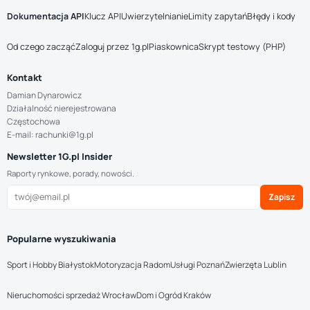
Dokumentacja API
Klucz API
Uwierzytelnianie
Limity zapytań
Błędy i kody
Od czego zacząć
Zaloguj przez 1g.pl
Piaskownica
Skrypt testowy (PHP)
Kontakt
Damian Dynarowicz
Działalność nierejestrowana
Częstochowa
E-mail: rachunki@1g.pl
Newsletter 1G.pl Insider
Raporty rynkowe, porady, nowości.
Zapisz
Popularne wyszukiwania
Sport i Hobby Białystok
Motoryzacja Radom
Usługi Poznań
Zwierzęta Lublin
Nieruchomości sprzedaż Wrocław
Dom i Ogród Kraków