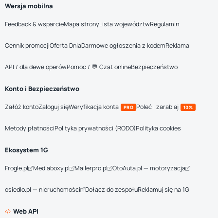
Wersja mobilna
Feedback & wsparcie
Mapa strony
Lista województw
Regulamin
Cennik promocji
Oferta Dnia
Darmowe ogłoszenia z kodem
Reklama
API / dla deweloperów
Pomoc / 💬 Czat online
Bezpieczeństwo
Konto i Bezpieczeństwo
Załóż konto
Zaloguj się
Weryfikacja konta
Poleć i zarabiaj
PRO
10%
Metody płatności
Polityka prywatności (RODO)
Polityka cookies
Ekosystem 1G
Frogle.pl
Mediaboxy.pl
Mailerpro.pl
OtoAuta.pl — motoryzacja
osiedlo.pl — nieruchomości
Dołącz do zespołu
Reklamuj się na 1G
Web API