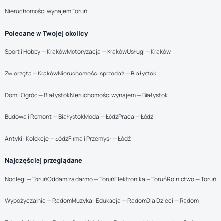
Nieruchomości wynajem Toruń
Polecane w Twojej okolicy
Sport i Hobby — Kraków
Motoryzacja — Kraków
Usługi — Kraków
Zwierzęta — Kraków
Nieruchomości sprzedaż — Białystok
Dom i Ogród — Białystok
Nieruchomości wynajem — Białystok
Budowa i Remont — Białystok
Moda — Łódź
Praca — Łódź
Antyki i Kolekcje — Łódź
Firma i Przemysł — Łódź
Najczęściej przeglądane
Noclegi — Toruń
Oddam za darmo — Toruń
Elektronika — Toruń
Rolnictwo — Toruń
Wypożyczalnia — Radom
Muzyka i Edukacja — Radom
Dla Dzieci — Radom