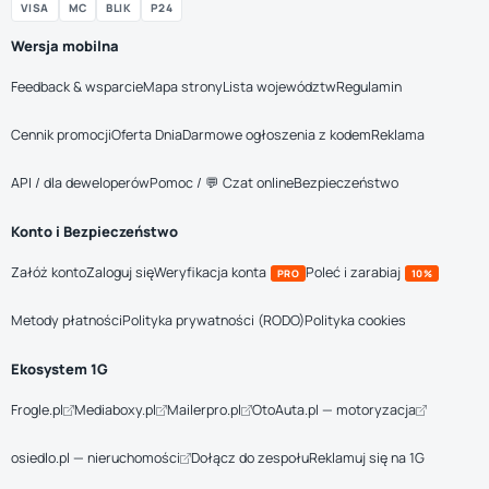
VISA
MC
BLIK
P24
Wersja mobilna
Feedback & wsparcie
Mapa strony
Lista województw
Regulamin
Cennik promocji
Oferta Dnia
Darmowe ogłoszenia z kodem
Reklama
API / dla deweloperów
Pomoc / 💬 Czat online
Bezpieczeństwo
Konto i Bezpieczeństwo
Załóż konto
Zaloguj się
Weryfikacja konta
Poleć i zarabiaj
PRO
10%
Metody płatności
Polityka prywatności (RODO)
Polityka cookies
Ekosystem 1G
Frogle.pl
Mediaboxy.pl
Mailerpro.pl
OtoAuta.pl — motoryzacja
osiedlo.pl — nieruchomości
Dołącz do zespołu
Reklamuj się na 1G