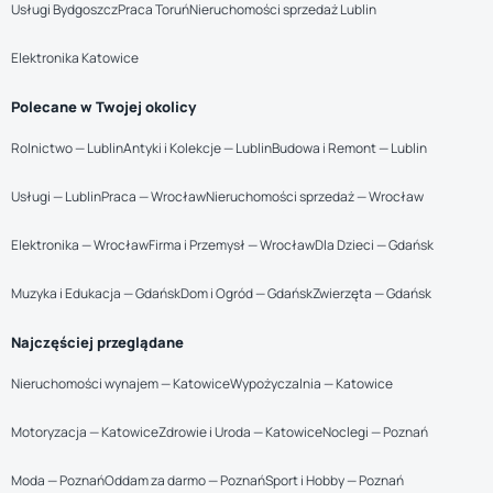
Usługi Bydgoszcz
Praca Toruń
Nieruchomości sprzedaż Lublin
Elektronika Katowice
Polecane w Twojej okolicy
Rolnictwo — Lublin
Antyki i Kolekcje — Lublin
Budowa i Remont — Lublin
Usługi — Lublin
Praca — Wrocław
Nieruchomości sprzedaż — Wrocław
Elektronika — Wrocław
Firma i Przemysł — Wrocław
Dla Dzieci — Gdańsk
Muzyka i Edukacja — Gdańsk
Dom i Ogród — Gdańsk
Zwierzęta — Gdańsk
Najczęściej przeglądane
Nieruchomości wynajem — Katowice
Wypożyczalnia — Katowice
Motoryzacja — Katowice
Zdrowie i Uroda — Katowice
Noclegi — Poznań
Moda — Poznań
Oddam za darmo — Poznań
Sport i Hobby — Poznań