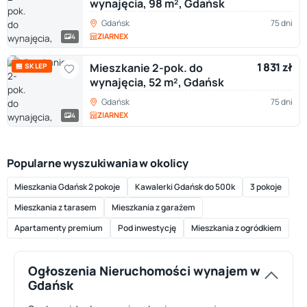
wynajęcia, 98 m², Gdańsk
Gdańsk
75 dni
ZIARNEX
4
1 831 zł
Mieszkanie 2-pok. do
🏪 SKLEP
wynajęcia, 52 m², Gdańsk
Gdańsk
75 dni
ZIARNEX
4
Popularne wyszukiwania w okolicy
Mieszkania Gdańsk 2 pokoje
Kawalerki Gdańsk do 500k
3 pokoje
Mieszkania z tarasem
Mieszkania z garażem
Apartamenty premium
Pod inwestycję
Mieszkania z ogródkiem
Ogłoszenia Nieruchomości wynajem w
Gdańsk