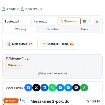
Aniołki
Młyniska
(1)
(1)
2
Obserwuj
ogłoszeń
Wszyscy
Prywatne
Firmy
Mieszkania
Stancje i Pokoje
37
22
Aktywne filtry:
×
Gdańsk
Wyczyść wszystkie
UDOSTĘPNIJ
2 138 zł
Mieszkanie 2-pok. do
🏪 SKLEP