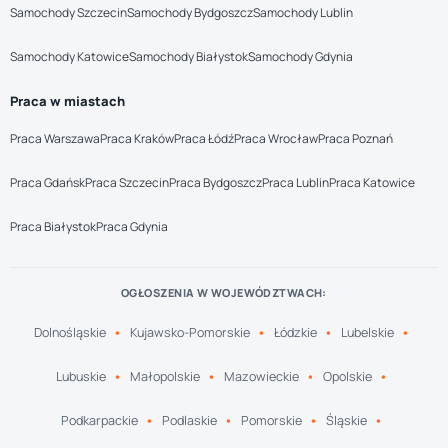
Samochody Szczecin
Samochody Bydgoszcz
Samochody Lublin
Samochody Katowice
Samochody Białystok
Samochody Gdynia
Praca w miastach
Praca Warszawa
Praca Kraków
Praca Łódź
Praca Wrocław
Praca Poznań
Praca Gdańsk
Praca Szczecin
Praca Bydgoszcz
Praca Lublin
Praca Katowice
Praca Białystok
Praca Gdynia
OGŁOSZENIA W WOJEWÓDZTWACH:
Dolnośląskie
Kujawsko-Pomorskie
Łódzkie
Lubelskie
Lubuskie
Małopolskie
Mazowieckie
Opolskie
Podkarpackie
Podlaskie
Pomorskie
Śląskie