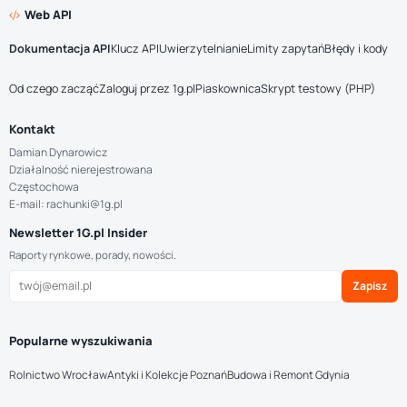
Web API
Dokumentacja API
Klucz API
Uwierzytelnianie
Limity zapytań
Błędy i kody
Od czego zacząć
Zaloguj przez 1g.pl
Piaskownica
Skrypt testowy (PHP)
Kontakt
Damian Dynarowicz
Działalność nierejestrowana
Częstochowa
E-mail: rachunki@1g.pl
Newsletter 1G.pl Insider
Raporty rynkowe, porady, nowości.
Zapisz
Popularne wyszukiwania
Rolnictwo Wrocław
Antyki i Kolekcje Poznań
Budowa i Remont Gdynia