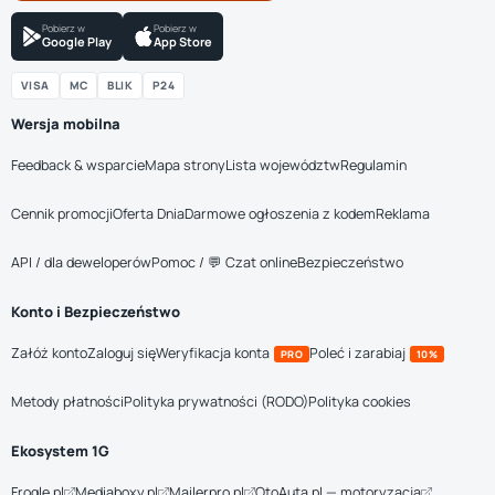
Pobierz w
Pobierz w
Google Play
App Store
VISA
MC
BLIK
P24
Wersja mobilna
Feedback & wsparcie
Mapa strony
Lista województw
Regulamin
Cennik promocji
Oferta Dnia
Darmowe ogłoszenia z kodem
Reklama
API / dla deweloperów
Pomoc / 💬 Czat online
Bezpieczeństwo
Konto i Bezpieczeństwo
Załóż konto
Zaloguj się
Weryfikacja konta
Poleć i zarabiaj
PRO
10%
Metody płatności
Polityka prywatności (RODO)
Polityka cookies
Ekosystem 1G
Frogle.pl
Mediaboxy.pl
Mailerpro.pl
OtoAuta.pl — motoryzacja