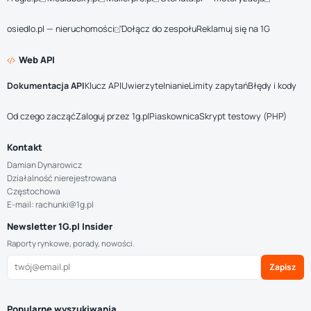
osiedlo.pl — nieruchomości
Dołącz do zespołu
Reklamuj się na 1G
Web API
Dokumentacja API
Klucz API
Uwierzytelnianie
Limity zapytań
Błędy i kody
Od czego zacząć
Zaloguj przez 1g.pl
Piaskownica
Skrypt testowy (PHP)
Kontakt
Damian Dynarowicz
Działalność nierejestrowana
Częstochowa
E-mail: rachunki@1g.pl
Newsletter 1G.pl Insider
Raporty rynkowe, porady, nowości.
Zapisz
Popularne wyszukiwania