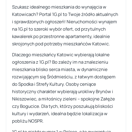
Szukasz idealnego mieszkania do wynajęcia w
Katowicach? Portal 1G.pl to Twoje źródło aktualnych
i sprawdzonych ogłoszeń! Nieruchomości wynajem
na 1G.pl to szeroki wybór ofert, od przytulnych
kawalerek po przestronne apartamenty, idealnie
skrojonych pod potrzeby mieszkańców Katowic.
Dlaczego mieszkańcy Katowic wybierają lokalne
ogłoszenia z 1G.pl? Bo zależy im na znalezieniu
mieszkania blisko serca miasta, w dynamicznie
rozwijającym się Śródmieściu, z łatwym dostępem
do Spodka i Strefy Kultury. Osoby ceniące
historyczny charakter wybierają urokliwy Brynów i
Nikiszowiec, a miłośnicy zieleni – spokojne Załęże
czy Bogucice. Dla tych, którzy poszukują bliskości
kultury i wydarzeń, idealna będzie lokalizacja w
pobliżu NOSPR.
1G.pl to giełda numer 1 w Polsce, a to gwarantuje