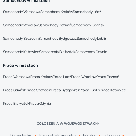
Samochody w miastach
Samochody Warszawa
Samochody Kraków
Samochody Łódź
Samochody Wrocław
Samochody Poznań
Samochody Gdańsk
Samochody Szczecin
Samochody Bydgoszcz
Samochody Lublin
Samochody Katowice
Samochody Białystok
Samochody Gdynia
Praca w miastach
Praca Warszawa
Praca Kraków
Praca Łódź
Praca Wrocław
Praca Poznań
Praca Gdańsk
Praca Szczecin
Praca Bydgoszcz
Praca Lublin
Praca Katowice
Praca Białystok
Praca Gdynia
OGŁOSZENIA W WOJEWÓDZTWACH:
Dolnośląskie
Kujawsko-Pomorskie
Łódzkie
Lubelskie