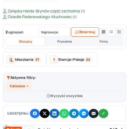
Załęska Hałda-Brynów część zachodnia
(1)
Osiedle Paderewskiego-Muchowiec
(1)
2
Obserwuj
ogłoszeń
Wszyscy
Prywatne
Firmy
Mieszkania
Stancje i Pokoje
37
22
Aktywne filtry:
×
Katowice
Wyczyść wszystkie
UDOSTĘPNIJ