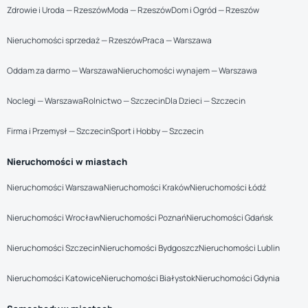
Zdrowie i Uroda — Rzeszów
Moda — Rzeszów
Dom i Ogród — Rzeszów
Nieruchomości sprzedaż — Rzeszów
Praca — Warszawa
Oddam za darmo — Warszawa
Nieruchomości wynajem — Warszawa
Noclegi — Warszawa
Rolnictwo — Szczecin
Dla Dzieci — Szczecin
Firma i Przemysł — Szczecin
Sport i Hobby — Szczecin
Nieruchomości w miastach
Nieruchomości Warszawa
Nieruchomości Kraków
Nieruchomości Łódź
Nieruchomości Wrocław
Nieruchomości Poznań
Nieruchomości Gdańsk
Nieruchomości Szczecin
Nieruchomości Bydgoszcz
Nieruchomości Lublin
Nieruchomości Katowice
Nieruchomości Białystok
Nieruchomości Gdynia