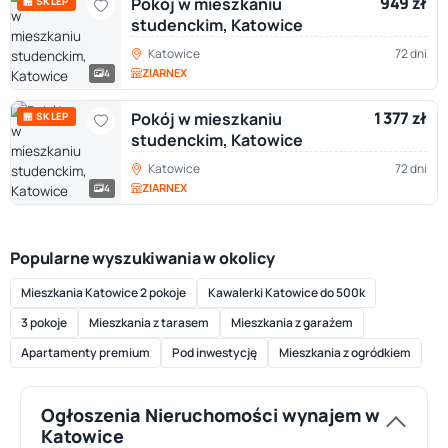
949 zł
Pokój w mieszkaniu
🏪 SKLEP
studenckim, Katowice
Katowice
72 dni
ZIARNEX
4
1 377 zł
Pokój w mieszkaniu
🏪 SKLEP
studenckim, Katowice
Katowice
72 dni
ZIARNEX
4
Popularne wyszukiwania w okolicy
Mieszkania Katowice 2 pokoje
Kawalerki Katowice do 500k
3 pokoje
Mieszkania z tarasem
Mieszkania z garażem
Apartamenty premium
Pod inwestycję
Mieszkania z ogródkiem
Ogłoszenia Nieruchomości wynajem w
Katowice