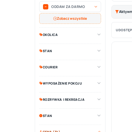
ODDAM ZA DARMO
Aktywne
Zobacz wszystkie
UDOSTĘP
OKOLICA
STAN
COURIER
WYPOSAŻENIE POKOJU
ROZRYWKA I REKREACJA
STAN
CENA (ZŁ)