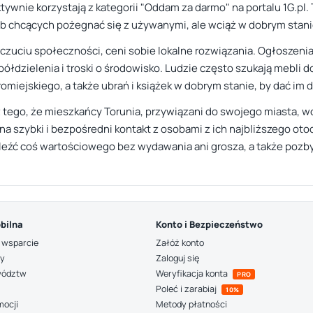
wnie korzystają z kategorii "Oddam za darmo" na portalu 1G.pl. T
ób chcących pożegnać się z używanymi, ale wciąż w dobrym stani
poczuciu społeczności, ceni sobie lokalne rozwiązania. Ogłoszenia
łdzielenia i troski o środowisko. Ludzie często szukają mebli d
miejskiego, a także ubrań i książek w dobrym stanie, by dać im d
z tego, że mieszkańcy Torunia, przywiązani do swojego miasta, w
na szybki i bezpośredni kontakt z osobami z ich najbliższego oto
aleźć coś wartościowego bez wydawania ani grosza, a także pozby
bilna
Konto i Bezpieczeństwo
 wsparcie
Załóż konto
ny
Zaloguj się
wództw
Weryfikacja konta
PRO
Poleć i zarabiaj
10%
mocji
Metody płatności