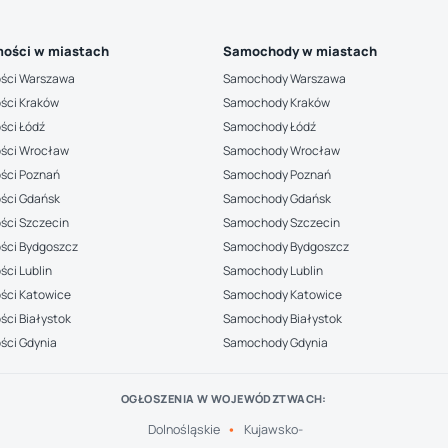
ości w miastach
Samochody w miastach
ści Warszawa
Samochody Warszawa
ści Kraków
Samochody Kraków
ści Łódź
Samochody Łódź
ści Wrocław
Samochody Wrocław
ści Poznań
Samochody Poznań
ści Gdańsk
Samochody Gdańsk
ści Szczecin
Samochody Szczecin
ści Bydgoszcz
Samochody Bydgoszcz
ci Lublin
Samochody Lublin
ści Katowice
Samochody Katowice
ci Białystok
Samochody Białystok
ści Gdynia
Samochody Gdynia
OGŁOSZENIA W WOJEWÓDZTWACH:
Dolnośląskie
Kujawsko-