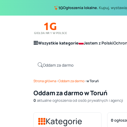
Ogłoszenia lokalne.
Kupuj, wystawiaj
1G
1G
GIEŁDA NR 1 W POLSCE
Wszystkie kategorie
Jestem z Polski
Ochro
Strona główna
›
Oddam za darmo
›
w Toruń
Oddam za darmo w Toruń
0
aktualne ogłoszenia od osób prywatnych i agencji
Kategorie
0
ogłosz