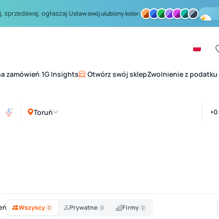
, sprzedawaj, ogłaszaj.
Ustaw swój ulubiony kolor:
na zamówień
1G Insights
Otwórz swój sklep
Zwolnienie z podatku
|
Toruń
eń
Wszyscy
Prywatne
Firmy
0
0
0