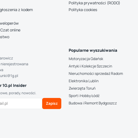
Polityka prywatności (RODO)
głoszenia z kodem
Polityka cookies
deweloperów
Czat online
ństwo
Popularne wyszukiwania
arowicz
Motoryzacja Gdańsk
 nierejestrowana
Antyki i Kolekcje Szczecin
wa
Nieruchomości sprzedaż Radom
hunki@1g.pl
Elektronika Lublin
 1G.pl Insider
Zwierzęta Toruń
kowe, porady, nowości.
Sport i Hobby Łódź
Budowa i Remont Bydgoszcz
Zapisz