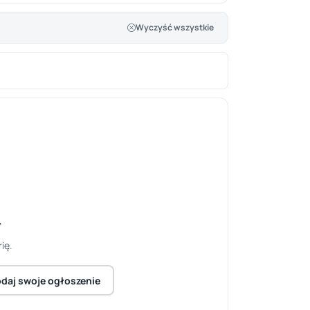
Wyczyść wszystkie
y
ię.
daj swoje ogłoszenie