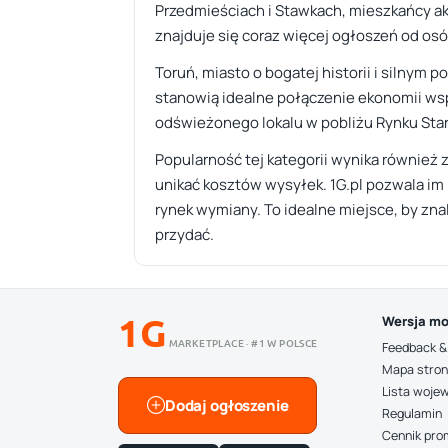
Przedmieściach i Stawkach, mieszkańcy akty
znajduje się coraz więcej ogłoszeń od os
Toruń, miasto o bogatej historii i silnym 
stanowią idealne połączenie ekonomii wspó
odświeżonego lokalu w pobliżu Rynku Staro
Popularność tej kategorii wynika również 
unikać kosztów wysyłek. 1G.pl pozwala im 
rynek wymiany. To idealne miejsce, by zn
przydać.
1G
Wersja mo
MARKETPLACE · #1 W POLSCE
Feedback &
Mapa stro
Lista woje
Dodaj ogłoszenie
Regulamin
Cennik pro