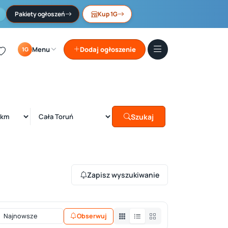
Pakiety ogłoszeń
Kup 1G
Menu
Dodaj ogłoszenie
1G
Szukaj
Zapisz wyszukiwanie
Obserwuj