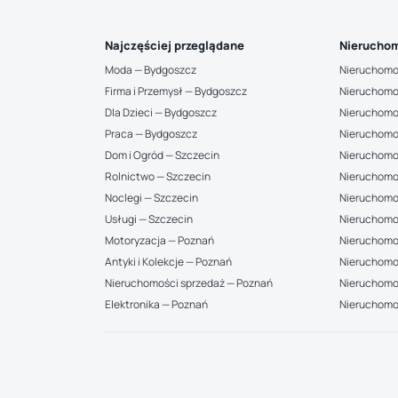
Najczęściej przeglądane
Nieruchom
Moda — Bydgoszcz
Nieruchomo
Firma i Przemysł — Bydgoszcz
Nieruchomo
Dla Dzieci — Bydgoszcz
Nieruchomo
Praca — Bydgoszcz
Nieruchomo
Dom i Ogród — Szczecin
Nieruchomo
Rolnictwo — Szczecin
Nieruchomo
Noclegi — Szczecin
Nieruchomo
Usługi — Szczecin
Nieruchomo
Motoryzacja — Poznań
Nieruchomoś
Antyki i Kolekcje — Poznań
Nieruchomo
Nieruchomości sprzedaż — Poznań
Nieruchomoś
Elektronika — Poznań
Nieruchomo