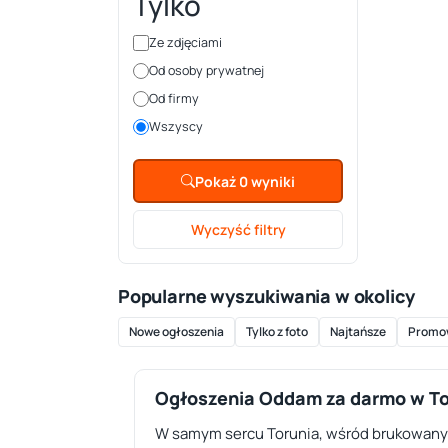
Tylko
Ze zdjęciami
Od osoby prywatnej
Od firmy
Wszyscy
Pokaż 0 wyniki
Wyczyść filtry
Popularne wyszukiwania w okolicy
Nowe ogłoszenia
Tylko z foto
Najtańsze
Promo
Ogłoszenia Oddam za darmo w T
W samym sercu Torunia, wśród brukowanych