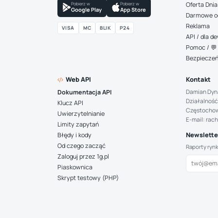
Pobierz w
Pobierz w
Oferta Dnia
Google Play
App Store
Darmowe o
Reklama
VISA
MC
BLIK
P24
API / dla 
Pomoc / 💬 
Bezpiecze
Web API
Kontakt
Damian Dyn
Dokumentacja API
Działalność
Klucz API
Częstocho
Uwierzytelnianie
E-mail: rac
Limity zapytań
Newsletter
Błędy i kody
Od czego zacząć
Raporty ryn
Zaloguj przez 1g.pl
Piaskownica
Skrypt testowy (PHP)