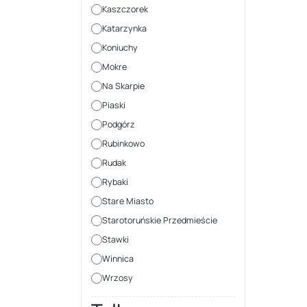
Kaszczorek
Katarzynka
Koniuchy
Mokre
Na Skarpie
Piaski
Podgórz
Rubinkowo
Rudak
Rybaki
Stare Miasto
Starotoruńskie Przedmieście
Stawki
Winnica
Wrzosy