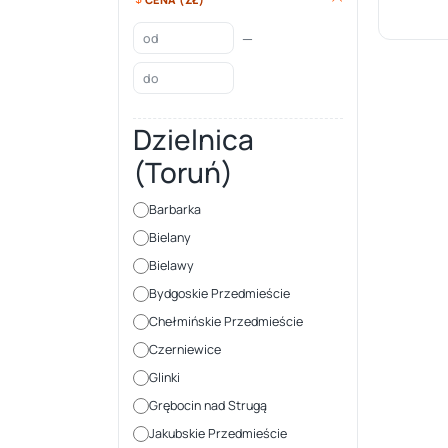
—
Dzielnica
(Toruń)
Barbarka
Bielany
Bielawy
Bydgoskie Przedmieście
Chełmińskie Przedmieście
Czerniewice
Glinki
Grębocin nad Strugą
Jakubskie Przedmieście