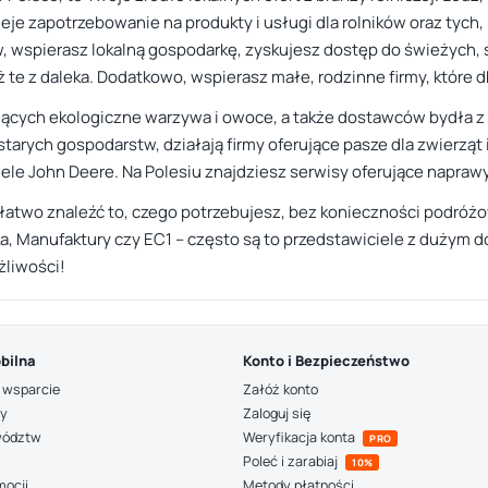
nieje zapotrzebowanie na produkty i usługi dla rolników oraz tych,
w, wspierasz lokalną gospodarkę, zyskujesz dostęp do świeżych
ż te z daleka. Dodatkowo, wspierasz małe, rodzinne firmy, które db
rujących ekologiczne warzywa i owoce, a także dostawców bydła z
tarych gospodarstw, działają firmy oferujące pasze dla zwierząt
le John Deere. Na Polesiu znajdziesz serwisy oferujące naprawy
z łatwo znaleźć to, czego potrzebujesz, bez konieczności podró
ska, Manufaktury czy EC1 – często są to przedstawiciele z dużym
żliwości!
bilna
Konto i Bezpieczeństwo
 wsparcie
Załóż konto
ny
Zaloguj się
wództw
Weryfikacja konta
PRO
Poleć i zarabiaj
10%
mocji
Metody płatności