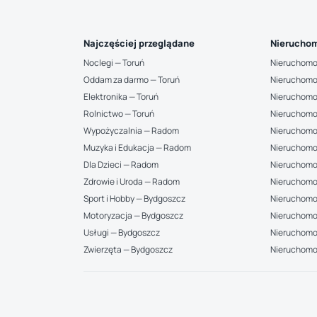
Najczęściej przeglądane
Nieruchom
Noclegi — Toruń
Nieruchomo
Oddam za darmo — Toruń
Nieruchomo
Elektronika — Toruń
Nieruchomo
Rolnictwo — Toruń
Nieruchomo
Wypożyczalnia — Radom
Nieruchomo
Muzyka i Edukacja — Radom
Nieruchomo
Dla Dzieci — Radom
Nieruchomo
Zdrowie i Uroda — Radom
Nieruchomo
Sport i Hobby — Bydgoszcz
Nieruchomoś
Motoryzacja — Bydgoszcz
Nieruchomo
Usługi — Bydgoszcz
Nieruchomoś
Zwierzęta — Bydgoszcz
Nieruchomo