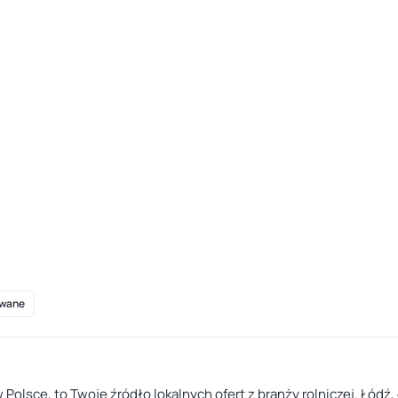
wane
w Polsce, to Twoje źródło lokalnych ofert z branży rolniczej. Łód