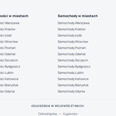
ości w miastach
Samochody w miastach
ści Warszawa
Samochody Warszawa
ści Kraków
Samochody Kraków
ści Łódź
Samochody Łódź
ści Wrocław
Samochody Wrocław
ści Poznań
Samochody Poznań
ści Gdańsk
Samochody Gdańsk
ści Szczecin
Samochody Szczecin
ści Bydgoszcz
Samochody Bydgoszcz
ci Lublin
Samochody Lublin
ści Katowice
Samochody Katowice
ci Białystok
Samochody Białystok
ści Gdynia
Samochody Gdynia
OGŁOSZENIA W WOJEWÓDZTWACH:
Dolnośląskie
Kujawsko-