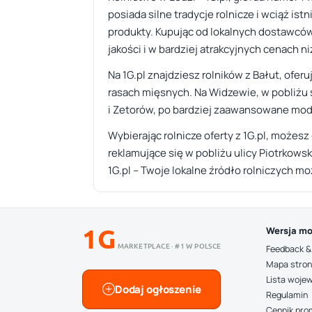
posiada silne tradycje rolnicze i wciąż ist
produkty. Kupując od lokalnych dostawcó
jakości i w bardziej atrakcyjnych cenach ni
Na 1G.pl znajdziesz rolników z Bałut, ofe
rasach mięsnych. Na Widzewie, w pobliżu s
i Zetorów, po bardziej zaawansowane mode
Wybierając rolnicze oferty z 1G.pl, możes
reklamujące się w pobliżu ulicy Piotrkow
1G.pl – Twoje lokalne źródło rolniczych mo
1G
Wersja mo
MARKETPLACE · #1 W POLSCE
Feedback &
Mapa stro
Lista woje
Dodaj ogłoszenie
Regulamin
Cennik pro