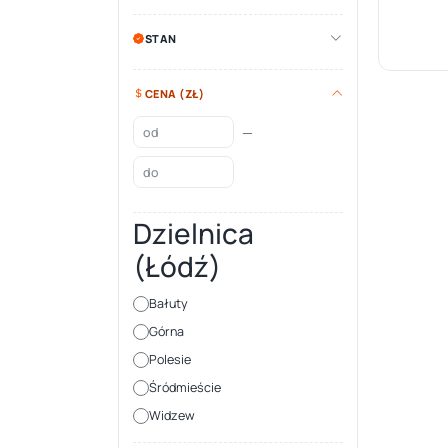
STAN
CENA (ZŁ)
—
Dzielnica
(Łódź)
Bałuty
Górna
Polesie
Śródmieście
Widzew