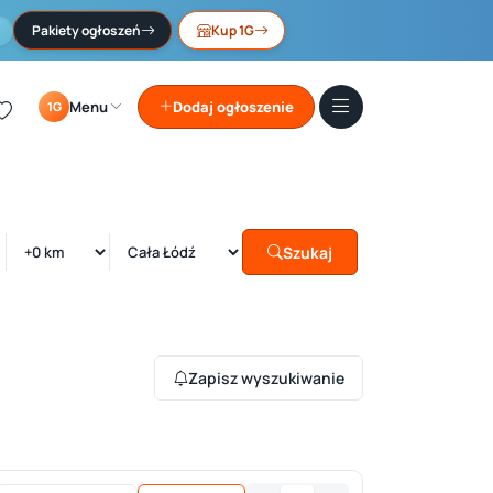
Pakiety ogłoszeń
Kup 1G
Menu
Dodaj ogłoszenie
1G
Szukaj
Zapisz wyszukiwanie