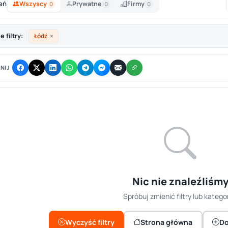
eń
Wszyscy
Prywatne
Firmy
0
0
0
×
 filtry:
Łódź
NIJ
Nic nie znaleźliśm
Spróbuj zmienić filtry lub kategor
Wyczyść filtry
Strona główna
Do