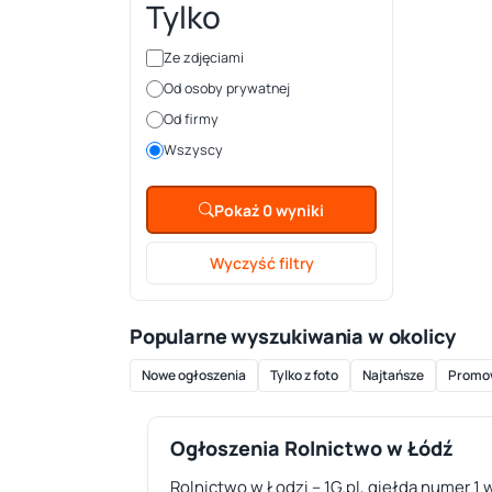
Tylko
Ze zdjęciami
Od osoby prywatnej
Od firmy
Wszyscy
Pokaż 0 wyniki
Wyczyść filtry
Popularne wyszukiwania w okolicy
Nowe ogłoszenia
Tylko z foto
Najtańsze
Promo
Ogłoszenia Rolnictwo w Łódź
Rolnictwo w Łodzi – 1G.pl, giełda numer 1 