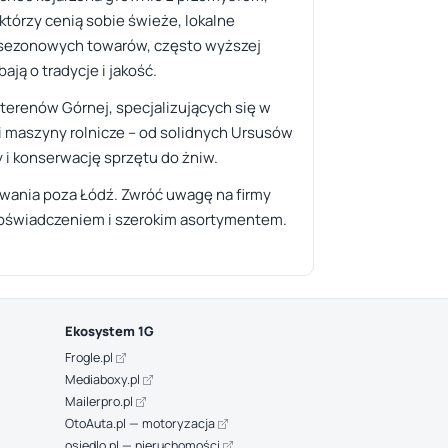
 którzy cenią sobie świeże, lokalne
, sezonowych towarów, często wyższej
ają o tradycje i jakość.
 terenów Górnej, specjalizujących się w
 i maszyny rolnicze – od solidnych Ursusów
 i konserwację sprzętu do żniw.
żowania poza Łódź. Zwróć uwagę na firmy
 doświadczeniem i szerokim asortymentem.
Ekosystem 1G
Frogle.pl
Mediaboxy.pl
Mailerpro.pl
OtoAuta.pl — motoryzacja
osiedlo.pl — nieruchomości