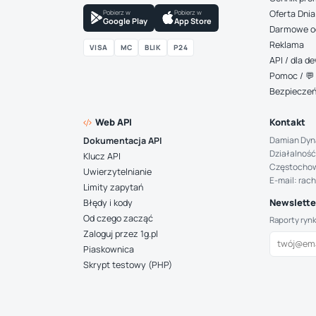
Pobierz w
Pobierz w
Oferta Dnia
Google Play
App Store
Darmowe o
Reklama
VISA
MC
BLIK
P24
API / dla 
Pomoc / 💬 
Bezpiecze
Web API
Kontakt
Damian Dyn
Dokumentacja API
Działalność
Klucz API
Częstocho
Uwierzytelnianie
E-mail: rac
Limity zapytań
Newsletter
Błędy i kody
Od czego zacząć
Raporty ryn
Zaloguj przez 1g.pl
Piaskownica
Skrypt testowy (PHP)