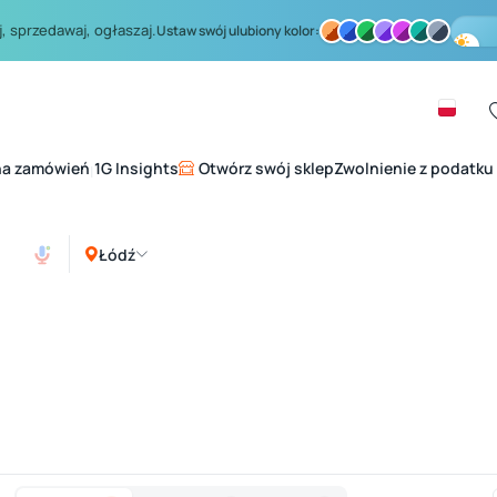
, sprzedawaj, ogłaszaj.
Ustaw swój ulubiony kolor:
na zamówień
1G Insights
Otwórz swój sklep
Zwolnienie z podatku
|
Łódź