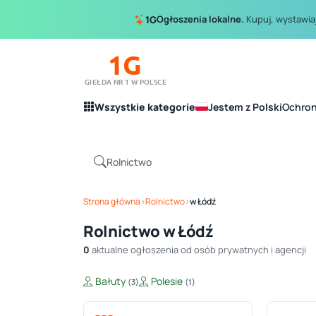
Ogłoszenia lokalne.
Kupuj, wystawiaj
1G
1G
GIEŁDA NR 1 W POLSCE
Wszystkie kategorie
Jestem z Polski
Ochro
Strona główna
›
Rolnictwo
›
w Łódź
Rolnictwo w Łódź
0
aktualne ogłoszenia od osób prywatnych i agencji
Bałuty
Polesie
(3)
(1)