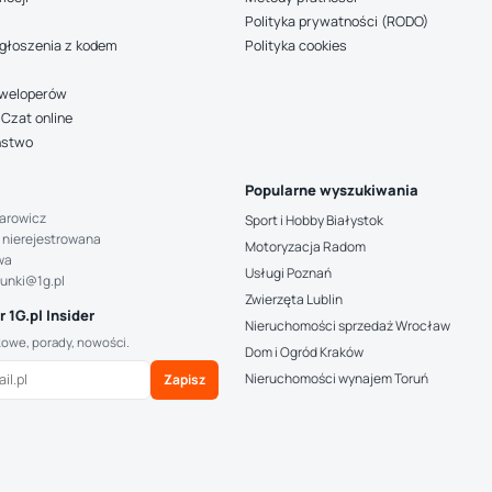
Polityka prywatności (RODO)
głoszenia z kodem
Polityka cookies
deweloperów
Czat online
ństwo
Popularne wyszukiwania
arowicz
Sport i Hobby Białystok
 nierejestrowana
Motoryzacja Radom
wa
Usługi Poznań
hunki@1g.pl
Zwierzęta Lublin
 1G.pl Insider
Nieruchomości sprzedaż Wrocław
kowe, porady, nowości.
Dom i Ogród Kraków
Nieruchomości wynajem Toruń
Zapisz