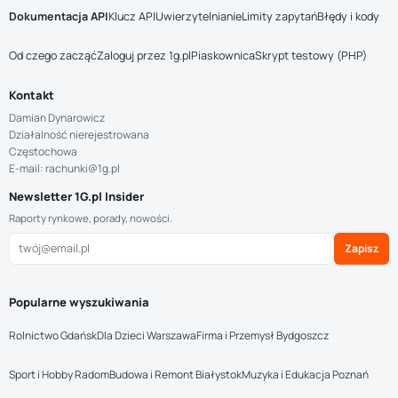
Dokumentacja API
Klucz API
Uwierzytelnianie
Limity zapytań
Błędy i kody
Od czego zacząć
Zaloguj przez 1g.pl
Piaskownica
Skrypt testowy (PHP)
Kontakt
Damian Dynarowicz
Działalność nierejestrowana
Częstochowa
E-mail: rachunki@1g.pl
Newsletter 1G.pl Insider
Raporty rynkowe, porady, nowości.
Zapisz
Popularne wyszukiwania
Rolnictwo Gdańsk
Dla Dzieci Warszawa
Firma i Przemysł Bydgoszcz
Sport i Hobby Radom
Budowa i Remont Białystok
Muzyka i Edukacja Poznań