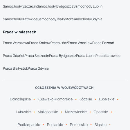
Samochody Szczecin
Samochody Bydgoszcz
Samochody Lublin
Samochody Katowice
Samochody Białystok
Samochody Gdynia
Praca w miastach
Praca Warszawa
Praca Kraków
Praca Łódź
Praca Wrocław
Praca Poznań
Praca Gdańsk
Praca Szczecin
Praca Bydgoszcz
Praca Lublin
Praca Katowice
Praca Białystok
Praca Gdynia
OGŁOSZENIA W WOJEWÓDZTWACH:
Dolnośląskie
Kujawsko-Pomorskie
Łódzkie
Lubelskie
Lubuskie
Małopolskie
Mazowieckie
Opolskie
Podkarpackie
Podlaskie
Pomorskie
Śląskie