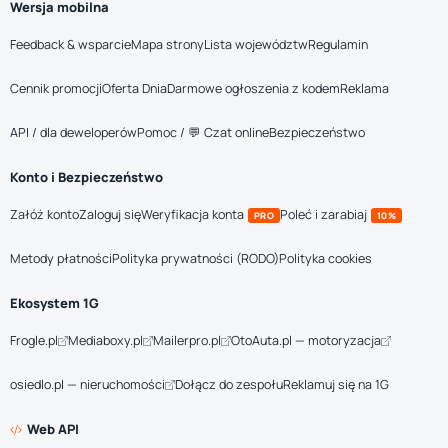
Wersja mobilna
Feedback & wsparcie
Mapa strony
Lista województw
Regulamin
Cennik promocji
Oferta Dnia
Darmowe ogłoszenia z kodem
Reklama
API / dla deweloperów
Pomoc / 💬 Czat online
Bezpieczeństwo
Konto i Bezpieczeństwo
Załóż konto
Zaloguj się
Weryfikacja konta
Poleć i zarabiaj
PRO
10%
Metody płatności
Polityka prywatności (RODO)
Polityka cookies
Ekosystem 1G
Frogle.pl
Mediaboxy.pl
Mailerpro.pl
OtoAuta.pl — motoryzacja
osiedlo.pl — nieruchomości
Dołącz do zespołu
Reklamuj się na 1G
Web API