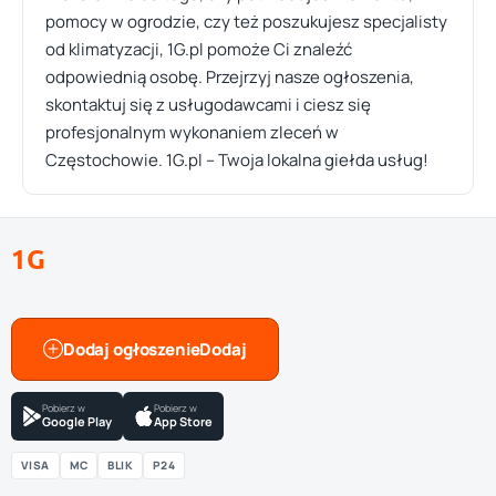
pomocy w ogrodzie, czy też poszukujesz specjalisty
od klimatyzacji, 1G.pl pomoże Ci znaleźć
odpowiednią osobę. Przejrzyj nasze ogłoszenia,
skontaktuj się z usługodawcami i ciesz się
profesjonalnym wykonaniem zleceń w
Częstochowie. 1G.pl – Twoja lokalna giełda usług!
1G
Dodaj ogłoszenie
Pobierz w
Pobierz w
Google Play
App Store
VISA
MC
BLIK
P24