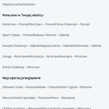
Wypożyczalnia Rzeszów
Polecane w Twojej okolicy
Rolnictwo — Poznań
Dla Dzieci — Poznań
Firma i Przemysł — Poznań
Sport i Hobby — Poznań
Budowa i Remont — Gdańsk
Muzyka i Edukacja — Gdańsk
Wypożyczalnia — Gdańsk
Elektronika — Gdańsk
Usługi — Wrocław
Motoryzacja — Wrocław
Zwierzęta — Wrocław
Antyki i Kolekcje — Wrocław
Najczęściej przeglądane
Zdrowie i Uroda — Rzeszów
Moda — Rzeszów
Dom i Ogród — Rzeszów
Nieruchomości sprzedaż — Rzeszów
Praca — Warszawa
Oddam za darmo — Warszawa
Nieruchomości wynajem — Warszawa