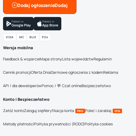
Dodaj ogłoszenie
Pobierz w
Pobierz w
Google Play
App Store
VISA
MC
BLIK
P24
Wersja mobilna
Feedback & wsparcie
Mapa strony
Lista województw
Regulamin
Cennik promocji
Oferta Dnia
Darmowe ogłoszenia z kodem
Reklama
API / dla deweloperów
Pomoc / 💬 Czat online
Bezpieczeństwo
Konto i Bezpieczeństwo
Załóż konto
Zaloguj się
Weryfikacja konta
Poleć i zarabiaj
PRO
10%
Metody płatności
Polityka prywatności (RODO)
Polityka cookies