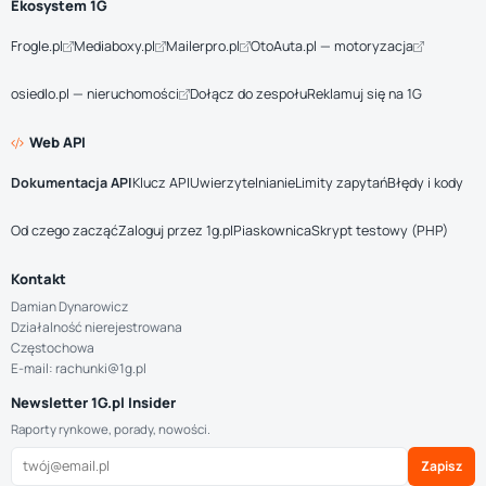
Ekosystem 1G
Frogle.pl
Mediaboxy.pl
Mailerpro.pl
OtoAuta.pl — motoryzacja
osiedlo.pl — nieruchomości
Dołącz do zespołu
Reklamuj się na 1G
Web API
Dokumentacja API
Klucz API
Uwierzytelnianie
Limity zapytań
Błędy i kody
Od czego zacząć
Zaloguj przez 1g.pl
Piaskownica
Skrypt testowy (PHP)
Kontakt
Damian Dynarowicz
Działalność nierejestrowana
Częstochowa
E-mail: rachunki@1g.pl
Newsletter 1G.pl Insider
Raporty rynkowe, porady, nowości.
Zapisz