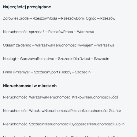
Najczęściej przeglądane
Zdrowie i Uroda — Rzeszów
Moda — Rzeszów
Dom i Ogród — Rzeszów
Nieruchomości sprzedaż — Rzeszów
Praca — Warszawa
Oddam za darmo — Warszawa
Nieruchomości wynajem — Warszawa
Noclegi — Warszawa
Rolnictwo — Szczecin
Dla Dzieci — Szczecin
Firma i Przemysł — Szczecin
Sport i Hobby — Szczecin
Nieruchomości w miastach
Nieruchomości Warszawa
Nieruchomości Kraków
Nieruchomości Łódź
Nieruchomości Wrocław
Nieruchomości Poznań
Nieruchomości Gdańsk
Nieruchomości Szczecin
Nieruchomości Bydgoszcz
Nieruchomości Lublin